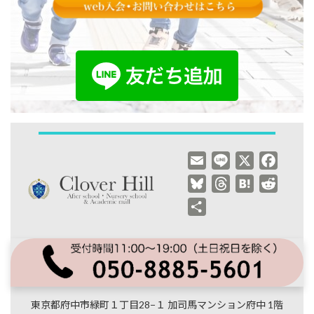
E
L
X
F
m
i
a
B
T
H
R
a
n
c
l
h
a
e
共
i
e
e
u
r
t
d
有
l
b
e
e
e
d
o
s
a
n
i
o
k
d
a
t
k
y
s
東京都府中市緑町１丁目28−１ 加司馬マンション府中 1階