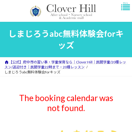
コ
ナ
ン
ビ
テ
ゲ
ン
ー
ツ
シ
しまじろうabc無料体験会forキ
へ
ョ
ス
ン
ッズ
キ
に
ッ
移
プ
動
【公式】府中市の習い事・学童保育なら｜Clover Hill｜民間学童/20種レッ
スン/送迎付き｜民間学童22時まで・20種レッスン
しまじろうabc無料体験会forキッズ
The booking calendar was
not found.