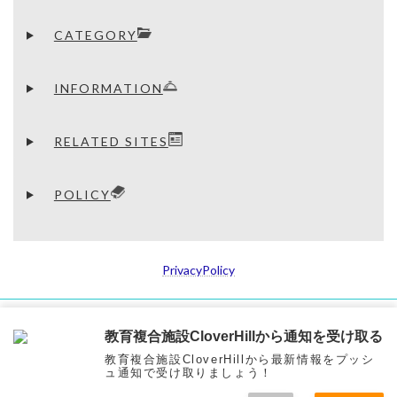
CATEGORY
INFORMATION
RELATED SITES
POLICY
PrivacyPolicy
Copyright © 【公式】教育複合施設CloverHill府中 | 総合教育型民間学童保育・認可
教育複合施設CloverHillから通知を受け取る
外保育・多彩な習い事 All Rights Reserved.
教育複合施設CloverHillから最新情報をプッシ
ュ通知で受け取りましょう！
Warning
: Trying to access array offset on null in