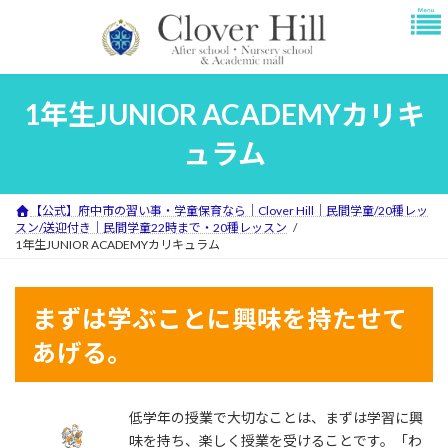
コ
ナ
ン
ビ
テ
ゲ
ン
ー
ツ
シ
1年生JUNIOR ACADEMYカリキ
へ
ョ
ス
ン
ュラム
キ
に
ッ
移
プ
動
【公式】府中市の習い事・学童保育なら｜Clover Hill｜民間学童/20種レッ
スン/送迎付き｜民間学童22時まで・20種レッスン
1年生JUNIOR ACADEMYカリキュラム
まずは学ぶことに興味を持たせて
あげる。
低学年の授業で大切なことは、まずは学習に興
味を持ち、楽しく授業を受けることです。「わ