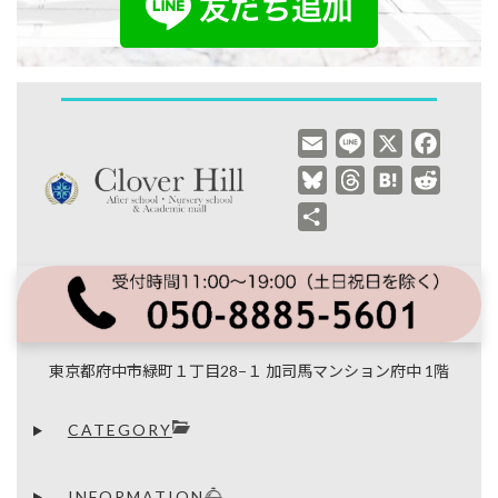
E
L
X
F
m
i
a
B
T
H
R
a
n
c
l
h
a
e
共
i
e
e
u
r
t
d
有
l
b
e
e
e
d
o
s
a
n
i
o
k
d
a
t
k
y
s
東京都府中市緑町１丁目28−１ 加司馬マンション府中 1階
CATEGORY
INFORMATION