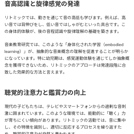
音高認識と旋律感覚の発達
リトミックでは、動きを通じて音の高低も学びます。例えば、高
い音では背伸びをし、低い音ではしゃがむといった具合です。こ
の身体的体験が、後の音程認識や旋律理解の基礎を築きます。
音楽教育研究では、このような「身体化された学習（embodied
learning）」が、抽象的な音楽概念の理解を促進することが明らか
になっています。特に幼児期は、感覚運動体験を通じてしか抽象概
念を獲得できないため、リトミックのアプローチは発達段階に合
致した効果的な方法と言えます。
聴覚的注意力と鑑賞力の向上
現代の子どもたちは、テレビやスマートフォンからの過剰な音刺
激に囲まれています。このような環境では、能動的に「聴く」力
が育ちにくい傾向があります。リトミックの活動では、音に集中
し、その特徴を識別し、適切に反応するプロセスを繰り返すた
め、聴覚的注意力が自然と養われます。