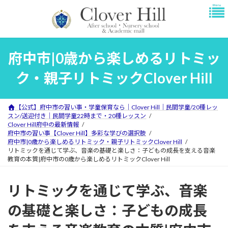
コ
ナ
ン
ビ
テ
ゲ
ン
ー
ツ
シ
府中市|0歳から楽しめるリトミッ
へ
ョ
ス
ン
ク・親子リトミックClover Hill
キ
に
ッ
移
プ
動
【公式】府中市の習い事・学童保育なら｜Clover Hill｜民間学童/20種レッ
スン/送迎付き｜民間学童22時まで・20種レッスン
Clover Hill府中の最新情報
府中市の習い事【Clover Hill】多彩な学びの選択肢
府中市|0歳から楽しめるリトミック・親子リトミックClover Hill
リトミックを通じて学ぶ、音楽の基礎と楽しさ：子どもの成長を支える音楽
教育の本質|府中市の0歳から楽しめるリトミックClover Hill
リトミックを通じて学ぶ、音楽
の基礎と楽しさ：子どもの成長