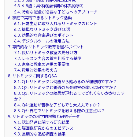
5.3.
6-8歳：具体的操作期の体系的学习
5.4.
特別な配慮が必要な子どもへのアプローチ
6.
家庭で実践できるリトミック活動
6.1.
日常生活に取り入れるリトミックのヒント
6.2.
簡単なリトミック遊び10選
6.3.
効果的な音楽選びのポイント
6.4.
デジタルツールの活用方法
7.
専門的なリトミック教育を選ぶポイント
7.1.
良いリトミック教室の見分け方
7.2.
レッスン内容の質を判断する基準
7.3.
家庭と教室の連携の重要性
7.4.
費用対効果の考え方
8.
リトミックに関するQ&A
8.1.
Q1: リトミックは何歳から始めるのが理想的ですか？
8.2.
Q2: リトミックと普通の音楽教室の違いは何ですか？
8.3.
Q3: リトミックの効果が現れるまでどれくらいかかります
か？
8.4.
Q4: 運動が苦手な子どもでも大丈夫ですか？
8.5.
Q5: 自宅でリトミックを教える際の注意点は？
9.
リトミックの科学的根拠と研究データ
9.1.
認知発達に関する研究結果
9.2.
脳画像研究からのエビデンス
9.3.
長期的な追跡調査の結果