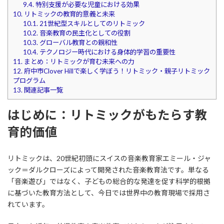
9.4.
特別支援が必要な児童における効果
10.
リトミックの教育的意義と未来
10.1.
21世紀型スキルとしてのリトミック
10.2.
音楽教育の民主化としての役割
10.3.
グローバル教育との親和性
10.4.
テクノロジー時代における身体的学習の重要性
11.
まとめ：リトミックが育む未来への力
12.
府中市Clover Hillで楽しく学ぼう！リトミック・親子リトミック
プログラム
13.
関連記事一覧
はじめに：リトミックがもたらす教
育的価値
リトミックは、20世紀初頭にスイスの音楽教育家エミール・ジャ
ック＝ダルクローズによって開発された音楽教育法です。単なる
「音楽遊び」ではなく、子どもの総合的な発達を促す科学的根拠
に基づいた教育方法として、今日では世界中の教育現場で採用さ
れています。