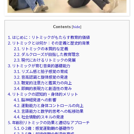
Contents
[
hide
]
1.
はじめに：リトミックがもたらす教育的価値
2.
リトミックとは何か：その定義と歴史的背景
2.1.
リトミックの本質的な定義
2.2.
ダルクローズが目指した教育理念
2.3.
現代におけるリトミックの発展
3.
リトミックが育む音楽的基礎能力
3.1.
リズム感と拍子感覚の育成
3.2.
音高認識と旋律感覚の発達
3.3.
聴覚的注意力と鑑賞力の向上
3.4.
即興的表現力と創造性の育み
4.
リトミックの認知的・身体的メリット
4.1.
脳神経発達への影響
4.2.
運動能力と身体コントロールの向上
4.3.
言語能力と数学的思考への転移効果
4.4.
社会情動的スキルの発達
5.
年齢別リトミックの効果と適切なアプローチ
5.1.
0-2歳：感覚運動期の基礎作り
5.2.
3-5歳：前操作期の創造性育成