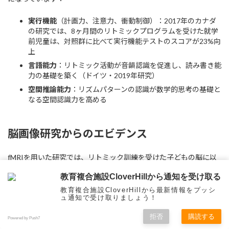
実行機能
（計画力、注意力、衝動制御）：2017年のカナダ
の研究では、8ヶ月間のリトミックプログラムを受けた就学
前児童は、対照群に比べて実行機能テストのスコアが23%向
上
言語能力
：リトミック活動が音韻認識を促進し、読み書き能
力の基礎を築く（ドイツ・2019年研究）
空間推論能力
：リズムパターンの認識が数学的思考の基礎と
なる空間認識力を高める
脳画像研究からのエビデンス
fMRIを用いた研究では、リトミック訓練を受けた子どもの脳に以
下のような変化が確認されています：
教育複合施設CloverHillから通知を受け取る
教育複合施設CloverHillから最新情報をプッシ
聴覚野と運動野の結合強化
：音楽的刺激と運動反応の神経経
ュ通知で受け取りましょう！
路が発達
小脳の活性化
：リズム処理と運動調整の中枢である小脳の体
拒否
購読する
Powered by Push7
積増加