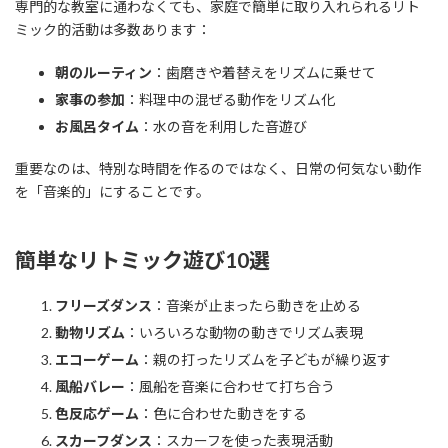
専門的な教室に通わなくても、家庭で簡単に取り入れられるリト
ミック的活動は多数あります：
朝のルーティン
：歯磨きや着替えをリズムに乗せて
家事の参加
：料理中の混ぜる動作をリズム化
お風呂タイム
：水の音を利用した音遊び
重要なのは、特別な時間を作るのではなく、日常の何気ない動作
を「音楽的」にすることです。
簡単なリトミック遊び10選
フリーズダンス
：音楽が止まったら動きを止める
動物リズム
：いろいろな動物の動きでリズム表現
エコーゲーム
：親の打ったリズムを子どもが繰り返す
風船バレー
：風船を音楽に合わせて打ち合う
色反応ゲーム
：色に合わせた動きをする
スカーフダンス
：スカーフを使った表現活動