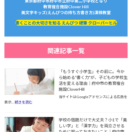
東京都府中市府中市立府中第二小学校となり
教育複合施設Clover Hill
美文字キッズ(えんぴつの持ち方書き方)漢検教室
書くことの大切さを知る えんぴつ 硬筆 クローバーヒル
関連記事一覧
「もうすぐ小学生」その前に。今か
ら始める"書く力"が、子どもの学校生
活を変える理由｜府中市の教育複合
施設CloverHill
当サイトはGoogleアドセンスによる広告を
:
表示…
続きを読む
「も
う
す
学校の宿題だけで大丈夫？小1で「美
ぐ
しい字」と「漢字力」を両立させる
小
ために知っておきたいこと｜府中市