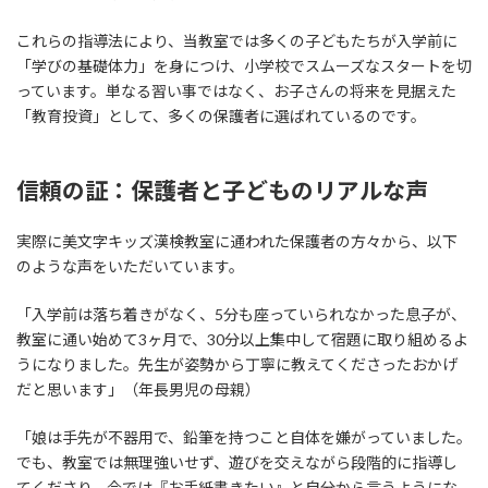
これらの指導法により、当教室では多くの子どもたちが入学前に
「学びの基礎体力」を身につけ、小学校でスムーズなスタートを切
っています。単なる習い事ではなく、お子さんの将来を見据えた
「教育投資」として、多くの保護者に選ばれているのです。
信頼の証：保護者と子どものリアルな声
実際に美文字キッズ漢検教室に通われた保護者の方々から、以下
のような声をいただいています。
「入学前は落ち着きがなく、5分も座っていられなかった息子が、
教室に通い始めて3ヶ月で、30分以上集中して宿題に取り組めるよ
うになりました。先生が姿勢から丁寧に教えてくださったおかげ
だと思います」（年長男児の母親）
「娘は手先が不器用で、鉛筆を持つこと自体を嫌がっていました。
でも、教室では無理強いせず、遊びを交えながら段階的に指導し
てくださり、今では『お手紙書きたい』と自分から言うようにな