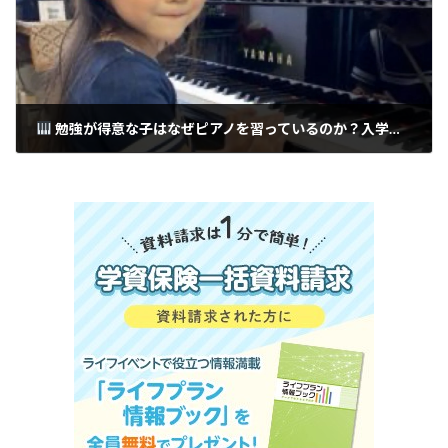
勉強が得意な子はなぜピアノを習っているのか？入学前に育むべき「学力と非認知能力の黄金比」｜府中市で教室でも自宅でもClover Hillピアノ教室