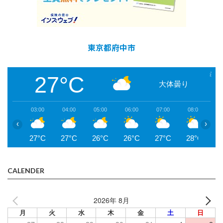
東京都府中市
27°C
大体曇り
03:00
04:00
05:00
06:00
07:00
08:00
0
‹
›
27°C
27°C
26°C
26°C
27°C
28°C
2
CALENDER
2026年 8月
月
火
水
木
金
土
日