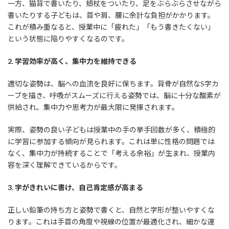
一方、猫背で書いたり、頬杖をついたり、足をぶらぶらさせながら
書いたりする子どもは、首や肩、腰に余計な負担がかかります。
これが積み重なると、授業中に「疲れた」「もう書きたくない」
という状態に陥りやすくなるのです。
2. 学習効率が高く、集中力を維持できる
適切な姿勢は、脳への血流を良好に保ちます。背骨が自然なS字カ
ーブを描き、呼吸がスムーズに行える姿勢では、脳に十分な酸素が
供給され、集中力や思考力が最大限に発揮されます。
実際、姿勢の良い子どもは授業中の手の挙手回数が多く、積極的
に学習に参加する傾向が見られます。これは単に性格の問題では
なく、集中力が持続することで「考える余裕」が生まれ、授業内
容を深く理解できているからです。
3. 字がきれいに書け、自己肯定感が高まる
正しい鉛筆の持ち方と姿勢で書くと、自然と字形が整いやすくな
ります。これは手首の角度や視線の位置が最適化され、細かな運