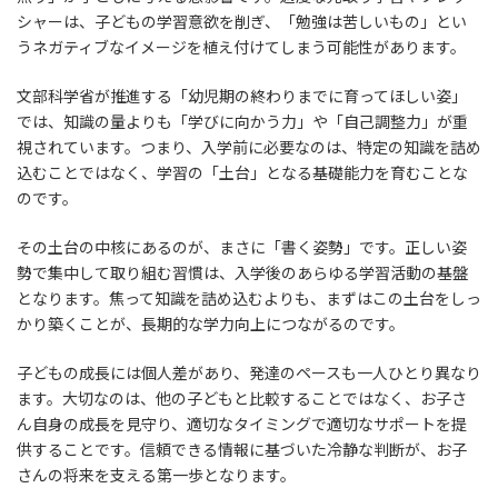
シャーは、子どもの学習意欲を削ぎ、「勉強は苦しいもの」とい
うネガティブなイメージを植え付けてしまう可能性があります。
文部科学省が推進する「幼児期の終わりまでに育ってほしい姿」
では、知識の量よりも「学びに向かう力」や「自己調整力」が重
視されています。つまり、入学前に必要なのは、特定の知識を詰め
込むことではなく、学習の「土台」となる基礎能力を育むことな
のです。
その土台の中核にあるのが、まさに「書く姿勢」です。正しい姿
勢で集中して取り組む習慣は、入学後のあらゆる学習活動の基盤
となります。焦って知識を詰め込むよりも、まずはこの土台をしっ
かり築くことが、長期的な学力向上につながるのです。
子どもの成長には個人差があり、発達のペースも一人ひとり異なり
ます。大切なのは、他の子どもと比較することではなく、お子さ
ん自身の成長を見守り、適切なタイミングで適切なサポートを提
供することです。信頼できる情報に基づいた冷静な判断が、お子
さんの将来を支える第一歩となります。