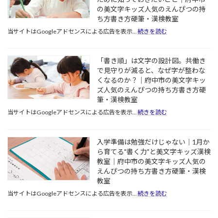
学
の美文字キッズ人気のえんぴつの持
生」
ち方書き方硬筆・漢検教室
そ
の
:
当サイトはGoogleアドセンスによる広告を表示…
続きを読む
前
学
に。
校
今
の
「書き順」は文字の設計図。共働き
か
宿
で見守りが減ると、なぜ字が整わな
ら
題
くなるのか？｜府中市の美文字キッ
始
だ
め
ズ人気のえんぴつの持ち方書き方硬
け
る"書
筆・漢検教室
で
く
大
:
当サイトはGoogleアドセンスによる広告を表示…
続きを読む
力"が、
丈
「書
子
夫？
き
ど
小
順」
入学準備は勉強だけじゃない｜1月か
も
1
は
の
で
ら育てる"書く力"と美文字キッズ漢検
文
学
「美
教室｜府中市の美文字キッズ人気の
字
校
し
えんぴつの持ち方書き方硬筆・漢検
の
生
い
教室
設
活
字」
計
:
当サイトはGoogleアドセンスによる広告を表示…
続きを読む
を
と
図。
入
変
「漢
共
学
え
字
働
準