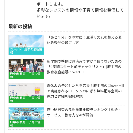
得
文
ポートします。
の
ズ
意
字
多彩なレッスンの情報や子育て情報を発信して
美
漢
に
キ
文
検
います。
な
ッ
字
教
る
ズ
最新の投稿
キ
室
理
人
ッ
｜
由
気
ズ
府
「あと半分」を味方に！生活リズムを整える夏
｜
の
人
中
休み後半の過ごし方
府
え
気
市
中
Clover Hill府中の最新情
ん
の
の
報
市
ぴ
え
美
の
つ
新学期の準備はお済みですか？慌てないための
ん
文
美
の
「2学期スタート前チェックリスト」|府中市の
ぴ
字
文
持
教育複合施設CloverHill
つ
府中市 教育・子育て情
キ
字
ち
報
の
ッ
キ
方
持
ズ
夏休みの子どもたちを応援！府中市のClover Hill
ッ
書
ち
人
で実施されるローソンおにぎり無料配布企画の
ズ
き
方
気
魅力と詳細を徹底解説
人
府中市 教育・子育て情
方
書
の
報
気
硬
き
え
の
筆・
府中駅周辺の民間学童比較ランキング｜料金・
方
ん
え
漢
サービス・教育力をAIが評価
硬
ぴ
ん
検
筆・
府中市 教育・子育て情
つ
ぴ
教
報
漢
の
つ
室
検