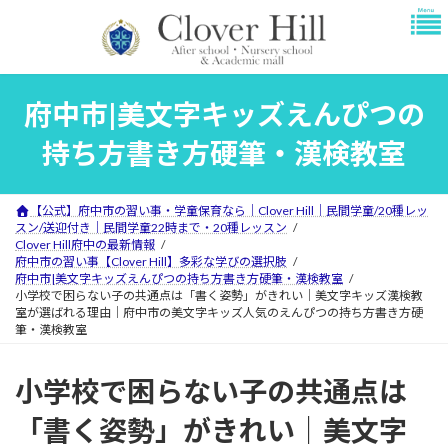
コ
ナ
ン
ビ
テ
ゲ
ン
ー
ツ
シ
府中市|美文字キッズえんぴつの
へ
ョ
ス
ン
持ち方書き方硬筆・漢検教室
キ
に
ッ
移
プ
動
【公式】府中市の習い事・学童保育なら｜Clover Hill｜民間学童/20種レッ
スン/送迎付き｜民間学童22時まで・20種レッスン
Clover Hill府中の最新情報
府中市の習い事【Clover Hill】多彩な学びの選択肢
府中市|美文字キッズえんぴつの持ち方書き方硬筆・漢検教室
小学校で困らない子の共通点は「書く姿勢」がきれい｜美文字キッズ漢検教
室が選ばれる理由｜府中市の美文字キッズ人気のえんぴつの持ち方書き方硬
筆・漢検教室
小学校で困らない子の共通点は
「書く姿勢」がきれい｜美文字