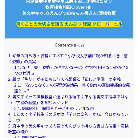
東京都府中市府中市立府中第二小学校となり
教育複合施設Clover Hill
美文字キッズ(えんぴつの持ち方書き方)漢検教室
書くことの大切さを知る えんぴつ 硬筆 クローバーヒル
Contents
[
hide
]
1.
鉛筆の持ち方・姿勢がすべて？小学校入学前に親が知るべき「書
く姿勢」の真実
1.1.
なぜ「書く姿勢」がきれいな子は小学校で困らないのか？3
つの共通点
2.
親の「焦り」が子どもに与える影響と「正しい準備」の定義
2.1.
「なんとなく」の練習が逆効果！書く動作の運動機能的な発
達とは？
3.
美文字キッズ漢検教室が選ばれる理由：単なる美文字指導ではな
い「学習の基盤」を育むメソッド
3.1.
信頼の証：保護者と子どものリアルな声
4.
まとめ：小学校生活の成功は「学びの姿勢」から。今日からでき
る一歩
5.
府中市の美文字キッズ人気のえんぴつの持ち方書き方硬筆・漢検
教室の紹介
5.1.
関連記事一覧