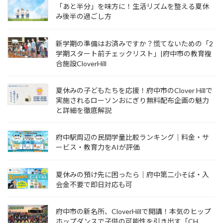
「あと半分」を味方に！生活リズムを整える夏休
み後半の過ごし方
新学期の準備はお済みですか？慌てないための「2
学期スタート前チェックリスト」|府中市の教育複
合施設CloverHill
夏休みの子どもたちを応援！府中市のClover Hillで
実施されるローソンおにぎり無料配布企画の魅力
と詳細を徹底解説
府中駅周辺の民間学童比較ランキング｜料金・サ
ービス・教育力をAIが評価
夏休みの預け先に困ったら｜府中第二小そば・入
会金不要で即日対応も可
府中市の新名所、CloverHillで開講！本気のヒップ
ホップダンスで子供の可能性を引き出す「CH