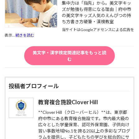
る
力」
集中力は「指先」から。美文字キッ
き
備
理
を
ズが勉強も得意になる理由｜府中市
で
は
由
両
の美文字キッズ人気のえんぴつの持
見
勉
｜
立
守
ち方書き方硬筆・漢検教室
強
府
さ
り
だ
中
当サイトはGoogleアドセンスによる広告を
せ
が
け
:
市
表示…
続きを読む
る
減
じ
集
の
た
る
ゃ
中
教
め
と、
な
力
育
に
美文字・漢字検定関連記事をもっと読
な
い
は
複
知
む
ぜ
｜
「指
合
っ
字
1
先」
施
て
が
月
か
設
お
整
か
ら。
CloverHill
き
わ
ら
美
投稿者プロフィール
た
な
育
文
い
く
て
字
こ
な
る"書
キ
教育複合施設Clover Hill
と
る
く
ッ
｜
の
力"と
**Clover Hill（クローバーヒル）**は、東京都
ズ
府
か？
美
が
府中市にある教育複合施設です。市内最大級の
中
｜
文
勉
広々とした学童保育、認可外保育園、子供向け
市
府
字
強
の
習い事数地域No.1を誇る20以上の多彩なプログ
中
キ
も
美
ラムを提供し、子どもたちの学びを総合的にサ
市
ッ