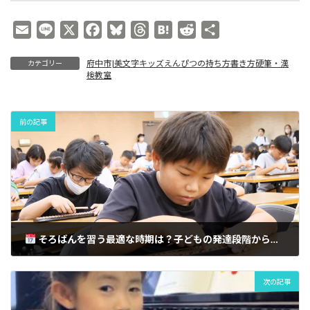
持
の
教
ち
持
室
方
E
L
X
F
B
T
H
R
共
ち
書
方
m
i
a
l
h
a
e
有
き
書
方
府中市|美文字キッズえんぴつの持ち方書き方硬筆・漢
カテゴリー
a
n
c
u
r
t
d
き
検教室
硬
方
i
e
e
e
e
e
d
筆・
硬
l
b
s
a
n
i
漢
筆・
検
漢
o
k
d
a
t
前の記事
教
検
o
y
s
室
教
室
k
そろばんを習う最適な時期は？子どもの発達段階から考える習い事選び：将来の算数力と才能を育む羅針盤｜Clover Hill府中の子供向け人気カルチャーキッズそろばん教室
次の記事