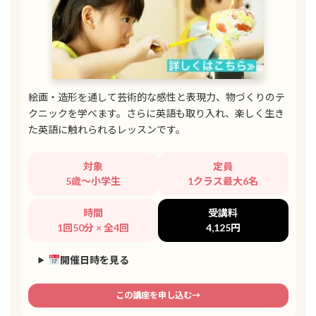
絵画・造形を通して芸術的な感性と表現力、物づくりのテ
クニックを学べます。さらに英語も取り入れ、楽しく生き
た英語に触れられるレッスンです。
対象
定員
5歳～小学生
1クラス最大6名
時間
受講料
1回50分 × 全4回
4,125円
開催日時を見る
この講座を申し込む→