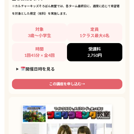
※カルチャーキッズそろばん教室では、各ターム最終日に、進度に応じて希望者
を対象とした検定（有料）を実施します。
対象
定員
3歳～小学生
1クラス最大6名
時間
受講料
1回45分 × 全4回
2,750円
開催日時を見る
この講座を申し込む→