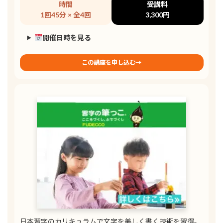
時間
受講料
1回45分 × 全4回
3,300円
開催日時を見る
この講座を申し込む→
日本習字のカリキュラムで文字を美しく書く技術を習得。