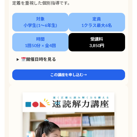
定着を重視した個別指導です。
対象
定員
小学生(1〜6年生)
1クラス最大6名
時間
受講料
1回50分 × 全4回
3,850円
開催日時を見る
この講座を申し込む→