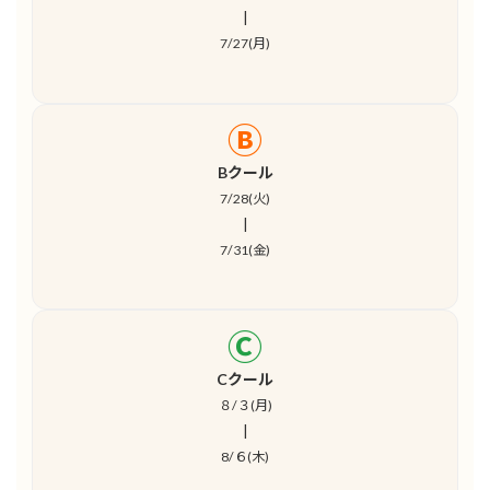
|
7/27(月)
Ⓑ
Bクール
7/28(火)
|
7/31(金)
Ⓒ
Cクール
８/３(月)
|
8/６(木)