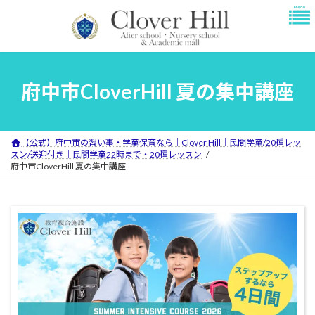
コ
ナ
ン
ビ
テ
ゲ
ン
ー
ツ
シ
へ
ョ
府中市CloverHill 夏の集中講座
ス
ン
キ
に
ッ
移
プ
動
【公式】府中市の習い事・学童保育なら｜Clover Hill｜民間学童/20種レッ
スン/送迎付き｜民間学童22時まで・20種レッスン
府中市CloverHill 夏の集中講座