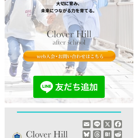
大切に育み、
未来につながる力を育てる。
E
L
X
F
m
i
a
B
T
H
R