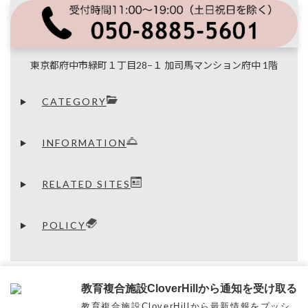
e
e
e
d
o
s
a
n
i
o
k
d
a
t
k
y
s
東京都府中市緑町１丁目28−１ 加司馬マンション府中 1階
CATEGORY
INFORMATION
RELATED SITES
POLICY
PrivacyPolicy
教育複合施設CloverHillから通知を受け取る
教育複合施設CloverHillから最新情報をプッシ