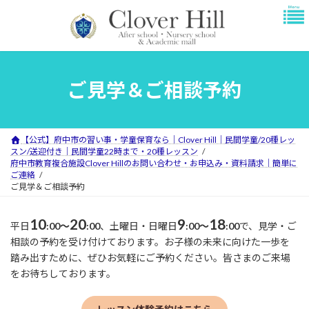
コ
ナ
ン
ビ
テ
ゲ
ン
ー
ツ
シ
へ
ョ
ご見学＆ご相談予約
ス
ン
キ
に
ッ
移
プ
動
【公式】府中市の習い事・学童保育なら｜Clover Hill｜民間学童/20種レッ
スン/送迎付き｜民間学童22時まで・20種レッスン
府中市教育複合施設Clover Hillのお問い合わせ・お申込み・資料請求｜簡単に
ご連絡
ご見学＆ご相談予約
10
20
9
18
平日
:00～
:00
、土曜日・日曜日
:00～
:00
で、見学・ご
相談の予約を受け付けております。お子様の未来に向けた一歩を
踏み出すために、ぜひお気軽にご予約ください。皆さまのご来場
をお待ちしております。