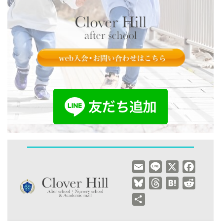
E
L
X
F
m
i
a
B
T
H
R
a
n
c
l
h
a
e
共
i
e
e
u
r
t
d
有
l
b