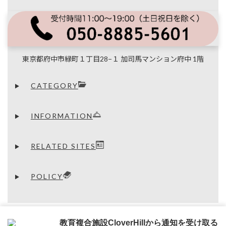
有
l
b
e
e
e
d
o
s
a
n
i
o
k
d
a
t
k
y
s
東京都府中市緑町１丁目28−１ 加司馬マンション府中 1階
CATEGORY
INFORMATION
RELATED SITES
POLICY
PrivacyPolicy
教育複合施設CloverHillから通知を受け取る