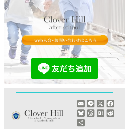
E
L
X
F
m
i
a
B
T
H
R
a
n
c
l
h
a
e
共
i
e
e
u
r
t
d