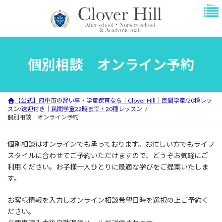
コ
ナ
ン
ビ
テ
ゲ
ン
ー
ツ
シ
へ
ョ
個別相談 オンライン予約
ス
ン
キ
に
ッ
移
プ
動
【公式】府中市の習い事・学童保育なら｜Clover Hill｜民間学童/20種レッ
スン/送迎付き｜民間学童22時まで・20種レッスン
個別相談 オンライン予約
個別相談はオンラインでも承っております。お忙しい方でもライフ
スタイルに合わせてご予約いただけますので、どうぞお気軽にご
利用ください。お子様一人ひとりに最適な学びをご提案いたしま
す。
お客様情報を入力しオンライン相談希望日時を選択の上ご予約く
ださい。