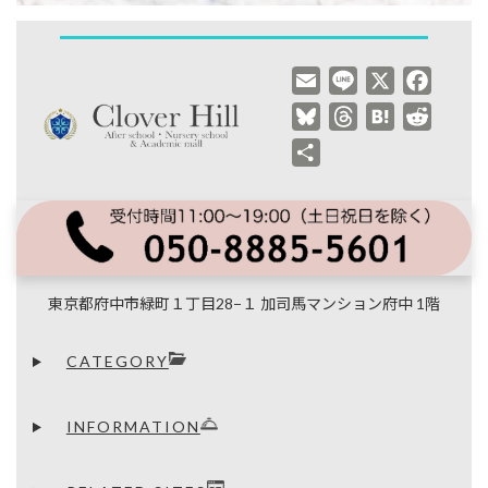
E
L
X
F
m
i
a
B
T
H
R
a
n
c
l
h
a
e
共
i
e
e
u
r
t
d
有
l
b
e
e
e
d
o
s
a
n
i
o
k
d
a
t
k
y
s
東京都府中市緑町１丁目28−１ 加司馬マンション府中 1階
CATEGORY
INFORMATION