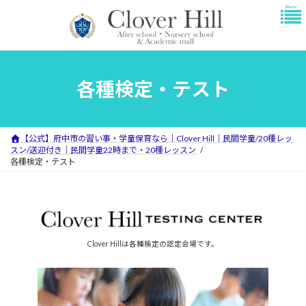
コ
ナ
ン
ビ
テ
ゲ
ン
ー
ツ
シ
へ
ョ
各種検定・テスト
ス
ン
キ
に
ッ
移
プ
動
【公式】府中市の習い事・学童保育なら｜Clover Hill｜民間学童/20種レッ
スン/送迎付き｜民間学童22時まで・20種レッスン
各種検定・テスト
Clover Hillは各種検定の認定会場です。