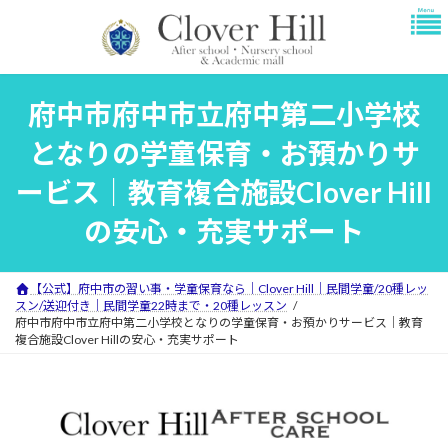
コ
ナ
ン
ビ
テ
ゲ
ン
ー
ツ
シ
府中市府中市立府中第二小学校
へ
ョ
ス
ン
となりの学童保育・お預かりサ
キ
に
ッ
移
ービス｜教育複合施設Clover Hill
プ
動
の安心・充実サポート
【公式】府中市の習い事・学童保育なら｜Clover Hill｜民間学童/20種レッ
スン/送迎付き｜民間学童22時まで・20種レッスン
府中市府中市立府中第二小学校となりの学童保育・お預かりサービス｜教育
複合施設Clover Hillの安心・充実サポート