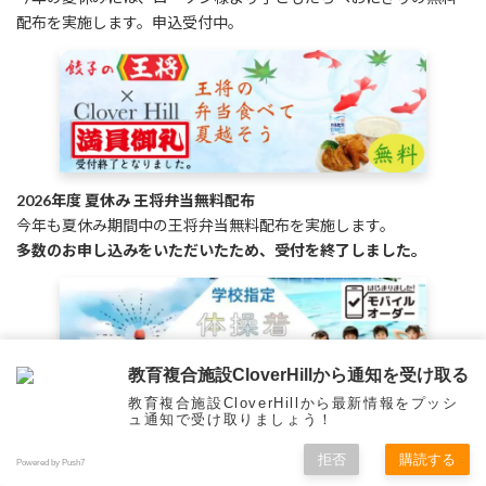
配布を実施します。申込受付中。
2026年度 夏休み 王将弁当無料配布
今年も夏休み期間中の王将弁当無料配布を実施します。
多数のお申し込みをいただいたため、受付を終了しました。
教育複合施設CloverHillから通知を受け取る
教育複合施設CloverHillから最新情報をプッシ
ュ通知で受け取りましょう！
府中市小学校指定体操服販売サービス
保護者様の利便性を考え、指定体操服を簡単・安心にご購入いた
拒否
購読する
Powered by Push7
だけます。