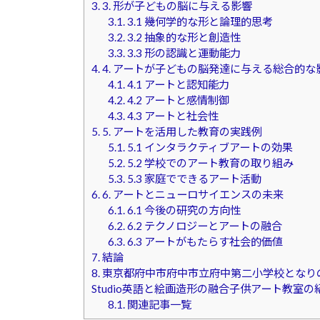
3.
3. 形が子どもの脳に与える影響
3.1.
3.1 幾何学的な形と論理的思考
3.2.
3.2 抽象的な形と創造性
3.3.
3.3 形の認識と運動能力
4.
4. アートが子どもの脳発達に与える総合的な
4.1.
4.1 アートと認知能力
4.2.
4.2 アートと感情制御
4.3.
4.3 アートと社会性
5.
5. アートを活用した教育の実践例
5.1.
5.1 インタラクティブアートの効果
5.2.
5.2 学校でのアート教育の取り組み
5.3.
5.3 家庭でできるアート活動
6.
6. アートとニューロサイエンスの未来
6.1.
6.1 今後の研究の方向性
6.2.
6.2 テクノロジーとアートの融合
6.3.
6.3 アートがもたらす社会的価値
7.
結論
8.
東京都府中市府中市立府中第二小学校となりの教育複合施設C
Studio英語と絵画造形の融合子供アート教室の
8.1.
関連記事一覧