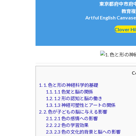
東京都府中市府
教育複合
Artful English Canvas
Clover
C
1.
1. 色と形の神経科学的基礎
1.1.
1.1 色覚と脳の関係
1.2.
1.2 形の認知と脳の働き
1.3.
1.3 神経可塑性とアートの関係
2.
2. 色が子どもの脳に与える影響
2.1.
2.1 色の感情への影響
2.2.
2.2 色の学習効果
2.3.
2.3 色の文化的背景と脳への影響