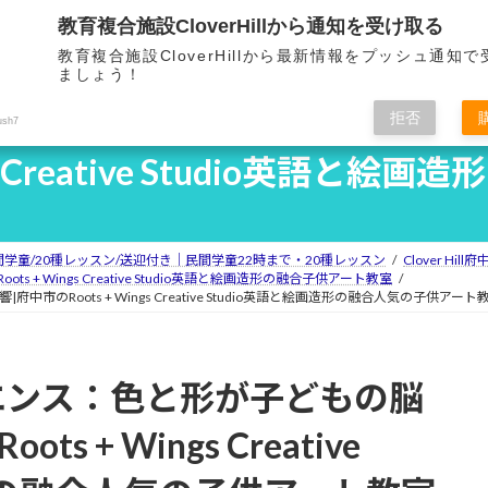
教育複合施設CloverHillから通知を受け取る
ホーム
Clover Hillとは
教育複合施設CloverHillから最新情報をプッシュ通知
HOME
OVERVIEW
F
ましょう！
拒否
ush7
ngs Creative Studio英語
民間学童/20種レッスン/送迎付き｜民間学童22時まで・20種レッスン
Clover Hi
oots + Wings Creative Studio英語と絵画造形の融合子供アート教室
Roots + Wings Creative Studio英語と絵画造形の融合人気の子供アート
エンス：色と形が子どもの脳
 + Wings Creative