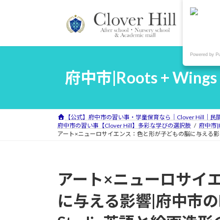
コ
ナ
ン
ビ
テ
ゲ
ン
ー
ツ
シ
Powered by P
へ
ョ
府中市|Roots + Wi
ス
ン
キ
に
ッ
移
プ
動
【公式】府中市の習い事・学童保育なら｜Clover Hill｜
府中市の習い事【Clover Hill】多彩な学びの選択肢
府中市|R
アート×ニューロサイエンス：色と形が子どもの脳に与える影響|府中市の
アート×ニューロサイ
に与える影響|府中市のRoots