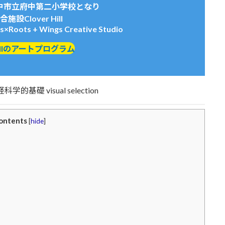
中市立府中第二小学校となり
施設Clover Hill
es×Roots + Wings Creative Studio
 Hillのアートプログラム
ontents
[
hide
]