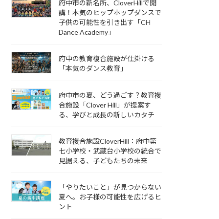
府中市の新名所、CloverHillで開
講！本気のヒップホップダンスで
子供の可能性を引き出す「CH
Dance Academy」
府中の教育複合施設が仕掛ける
「本気のダンス教育」
府中市の夏、どう過ごす？教育複
合施設「Clover Hill」が提案す
る、学びと成長の新しいカタチ
教育複合施設CloverHill：府中第
七小学校・武蔵台小学校の統合で
見据える、子どもたちの未来
「やりたいこと」が見つからない
夏へ。お子様の可能性を広げるヒ
ント