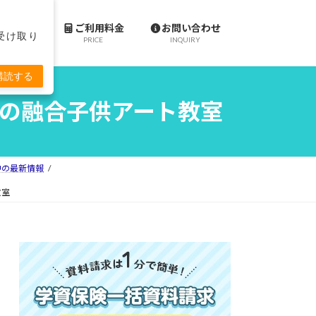
施設案内
ご利用料金
お問い合わせ
で受け取り
ACILITY
PRICE
INQUIRY
購読する
と絵画造形の融合子供アート教室
ll府中の最新情報
教室