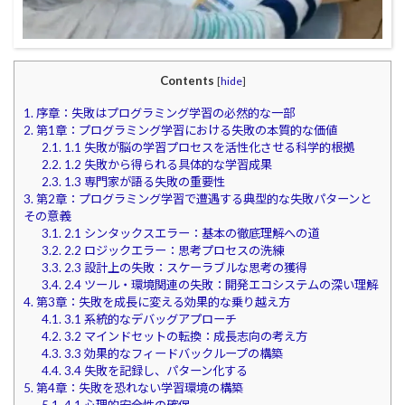
Contents
[
hide
]
1.
序章：失敗はプログラミング学習の必然的な一部
2.
第1章：プログラミング学習における失敗の本質的な価値
2.1.
1.1 失敗が脳の学習プロセスを活性化させる科学的根拠
2.2.
1.2 失敗から得られる具体的な学習成果
2.3.
1.3 専門家が語る失敗の重要性
3.
第2章：プログラミング学習で遭遇する典型的な失敗パターンと
その意義
3.1.
2.1 シンタックスエラー：基本の徹底理解への道
3.2.
2.2 ロジックエラー：思考プロセスの洗練
3.3.
2.3 設計上の失敗：スケーラブルな思考の獲得
3.4.
2.4 ツール・環境関連の失敗：開発エコシステムの深い理解
4.
第3章：失敗を成長に変える効果的な乗り越え方
4.1.
3.1 系統的なデバッグアプローチ
4.2.
3.2 マインドセットの転換：成長志向の考え方
4.3.
3.3 効果的なフィードバックループの構築
4.4.
3.4 失敗を記録し、パターン化する
5.
第4章：失敗を恐れない学習環境の構築
5.1.
4.1 心理的安全性の確保