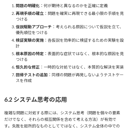
問題の明確化
：何が期待と異なるのかを正確に定義
再現手順の確立
：問題を確実に再現できる最小限の手順を見
つける
仮説駆動アプローチ
：考えられる原因について仮説を立て、
優先順位をつける
検証実験の実施
：各仮説を効率的に検証するための実験を設
計
根本原因の特定
：表面的な症状ではなく、根本的な原因を見
つける
恒久的な修正
：一時的な対処ではなく、本質的な解決を実装
回帰テストの追加
：同様の問題が再発しないようテストケー
スを作成
6.2 システム思考の応用
複雑な問題に対処する際には、システム思考（問題を個々の要素
だけでなく、それらの相互関係を含めて考える方法）が有効で
す。失敗を局所的なものとしてではなく、システム全体の中での