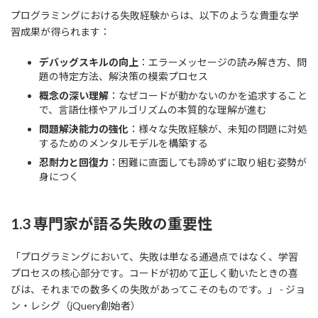
プログラミングにおける失敗経験からは、以下のような貴重な学
習成果が得られます：
デバッグスキルの向上
：エラーメッセージの読み解き方、問
題の特定方法、解決策の模索プロセス
概念の深い理解
：なぜコードが動かないのかを追求すること
で、言語仕様やアルゴリズムの本質的な理解が進む
問題解決能力の強化
：様々な失敗経験が、未知の問題に対処
するためのメンタルモデルを構築する
忍耐力と回復力
：困難に直面しても諦めずに取り組む姿勢が
身につく
1.3 専門家が語る失敗の重要性
「プログラミングにおいて、失敗は単なる通過点ではなく、学習
プロセスの核心部分です。コードが初めて正しく動いたときの喜
びは、それまでの数多くの失敗があってこそのものです。」 - ジョ
ン・レシグ（jQuery創始者）