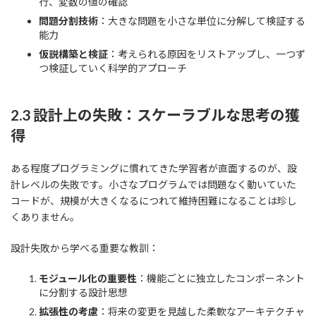
行、変数の値の確認
問題分割技術
：大きな問題を小さな単位に分解して検証する
能力
仮説構築と検証
：考えられる原因をリストアップし、一つず
つ検証していく科学的アプローチ
2.3 設計上の失敗：スケーラブルな思考の獲
得
ある程度プログラミングに慣れてきた学習者が直面するのが、設
計レベルの失敗です。小さなプログラムでは問題なく動いていた
コードが、規模が大きくなるにつれて維持困難になることは珍し
くありません。
設計失敗から学べる重要な教訓：
モジュール化の重要性
：機能ごとに独立したコンポーネント
に分割する設計思想
拡張性の考慮
：将来の変更を見越した柔軟なアーキテクチャ