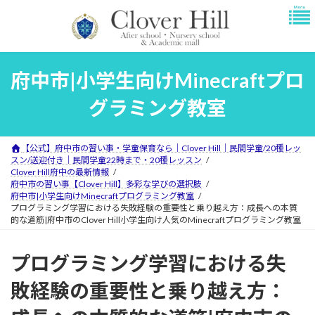
コ
ナ
ン
ビ
テ
ゲ
ン
ー
ツ
シ
府中市|小学生向けMinecraftプロ
へ
ョ
ス
ン
グラミング教室
キ
に
ッ
移
プ
動
【公式】府中市の習い事・学童保育なら｜Clover Hill｜民間学童/20種レッ
スン/送迎付き｜民間学童22時まで・20種レッスン
Clover Hill府中の最新情報
府中市の習い事【Clover Hill】多彩な学びの選択肢
府中市|小学生向けMinecraftプログラミング教室
プログラミング学習における失敗経験の重要性と乗り越え方：成長への本質
的な道筋|府中市のClover Hill小学生向け人気のMinecraftプログラミング教室
プログラミング学習における失
敗経験の重要性と乗り越え方：