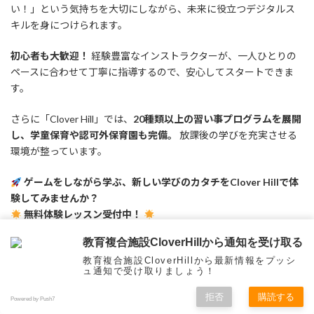
い！」という気持ちを大切にしながら、未来に役立つデジタルス
キルを身につけられます。
初心者も大歓迎！
経験豊富なインストラクターが、一人ひとりの
ペースに合わせて丁寧に指導するので、安心してスタートできま
す。
さらに「Clover Hill」では、
20種類以上の習い事プログラムを展開
し、学童保育や認可外保育園も完備。
放課後の学びを充実させる
環境が整っています。
ゲームをしながら学ぶ、新しい学びのカタチをClover Hillで体
験してみませんか？
無料体験レッスン受付中！
まずはお気軽にお問い合わせください！
教育複合施設CloverHillから通知を受け取る
教育複合施設CloverHillから最新情報をプッシ
ュ通知で受け取りましょう！
拒否
購読する
Powered by Push7