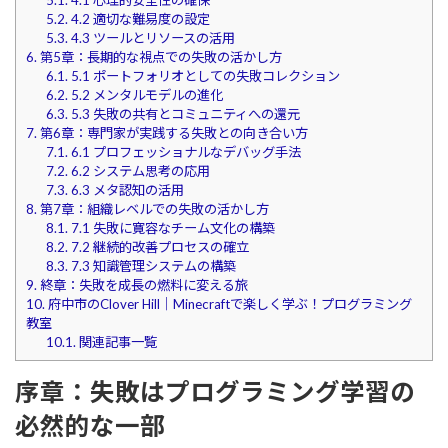
5.2.
4.2 適切な難易度の設定
5.3.
4.3 ツールとリソースの活用
6.
第5章：長期的な視点での失敗の活かし方
6.1.
5.1 ポートフォリオとしての失敗コレクション
6.2.
5.2 メンタルモデルの進化
6.3.
5.3 失敗の共有とコミュニティへの還元
7.
第6章：専門家が実践する失敗との向き合い方
7.1.
6.1 プロフェッショナルなデバッグ手法
7.2.
6.2 システム思考の応用
7.3.
6.3 メタ認知の活用
8.
第7章：組織レベルでの失敗の活かし方
8.1.
7.1 失敗に寛容なチーム文化の構築
8.2.
7.2 継続的改善プロセスの確立
8.3.
7.3 知識管理システムの構築
9.
終章：失敗を成長の燃料に変える旅
10.
府中市のClover Hill｜Minecraftで楽しく学ぶ！プログラミング
教室
10.1.
関連記事一覧
序章：失敗はプログラミング学習の
必然的な一部