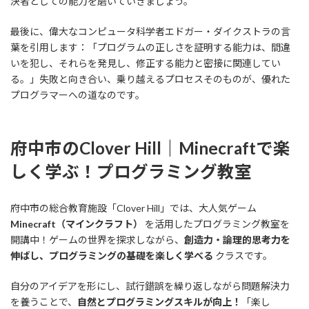
決者としての能力を磨いていきましょう。
最後に、偉大なコンピュータ科学者エドガー・ダイクストラの言
葉を引用します：「プログラムの正しさを証明する能力は、間違
いを犯し、それらを発見し、修正する能力と密接に関連してい
る。」失敗と向き合い、乗り越えるプロセスそのものが、優れた
プログラマーへの道なのです。
府中市のClover Hill｜Minecraftで楽
しく学ぶ！プログラミング教室
府中市の総合教育施設「Clover Hill」では、大人気ゲーム
Minecraft（マインクラフト）
を活用したプログラミング教室を
開講中！ゲームの世界を探求しながら、
創造力・論理的思考力を
伸ばし、プログラミングの基礎を楽しく学べる
クラスです。
自分のアイデアを形にし、試行錯誤を繰り返しながら問題解決力
を養うことで、
自然とプログラミングスキルが向上！
「楽し