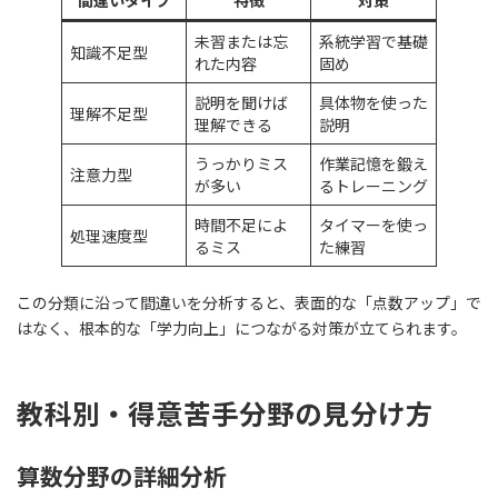
間違いタイプ
特徴
対策
未習または忘
系統学習で基礎
知識不足型
れた内容
固め
説明を聞けば
具体物を使った
理解不足型
理解できる
説明
うっかりミス
作業記憶を鍛え
注意力型
が多い
るトレーニング
時間不足によ
タイマーを使っ
処理速度型
るミス
た練習
この分類に沿って間違いを分析すると、表面的な「点数アップ」で
はなく、根本的な「学力向上」につながる対策が立てられます。
教科別・得意苦手分野の見分け方
算数分野の詳細分析