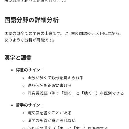
降の応用問題への耐性を作ります。
国語分野の詳細分析
国語力は全ての学習の土台です。2年生の国語のテスト結果から、
次のような分析が可能です。
漢字と語彙
得意のサイン
：
画数が多くても形を覚えられる
送り仮名を正確に書ける
同音異義語（例：「聞く」と「聴く」）を区別できる
苦手のサイン
：
鏡文字を書くことがある
漢字の部首が覚えられない
似た形の漢字（「未」と「末」）を混同する