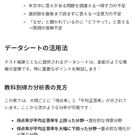
本文中に答えがある問題を間違える→探す力の不足
選択肢を最後まで読まずに答える→注意力の不足
「なぜ」と聞かれているのに「どうやって」と答える
→質問の理解不足
データシートの活用法
テスト結果とともに提供されるデータシートは、金鉱のような情
報の宝庫です。特に重要なポイントを解説します：
教科別得力分析表の見方
この表では、大問ごとに「得点率」と「平均正答率」が示されて
います。ここから次のような分析が可能です：
得点率が平均正答率を上回った分野
→潜在的な得意分野
得点率が平均正答率を大幅に下回った分野
→重点的な強化が
必要な分野