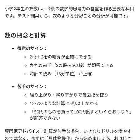
小学2年生の算数は、今後の数学的思考力の基盤を作る重要な科目
です。テスト結果から、次のような分野ごとの分析が可能です。
数の概念と計算
得意のサイン
：
2桁＋2桁の暗算が正確にできる
九九の前半（2の段～5の段）が即答できる
時計の読み（15分単位）が正確
苦手のサイン
：
繰り上がり・繰り下がりで毎回指を使う
13-7のような計算に5秒以上かかる
「50円のものを買って100円出すといくらおつり？」
が即答できない
専門家アドバイス
：計算が苦手な場合、いきなりドリルを増やす
のではなく、まずは「具体物操作」から始めましょう。おはじき