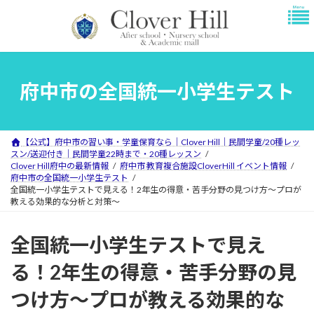
コ
ナ
ン
ビ
テ
ゲ
ン
ー
ツ
シ
へ
ョ
府中市の全国統一小学生テスト
ス
ン
キ
に
ッ
移
プ
動
【公式】府中市の習い事・学童保育なら｜Clover Hill｜民間学童/20種レッ
スン/送迎付き｜民間学童22時まで・20種レッスン
Clover Hill府中の最新情報
府中市 教育複合施設CloverHill イベント情報
府中市の全国統一小学生テスト
全国統一小学生テストで見える！2年生の得意・苦手分野の見つけ方～プロが
教える効果的な分析と対策～
全国統一小学生テストで見え
る！2年生の得意・苦手分野の見
つけ方～プロが教える効果的な