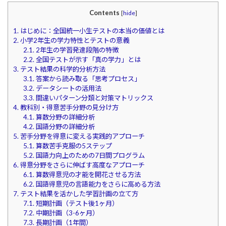
Contents
[
hide
]
1.
はじめに：全国統一小生テストの本当の価値とは
2.
小学2年生の学力特性とテストの意義
2.1.
2年生の学習発達段階の特徴
2.2.
全国テストが示す「真の学力」とは
3.
テスト結果の科学的分析方法
3.1.
答案から読み取る「思考プロセス」
3.2.
データシートの活用法
3.3.
間違いパターン分類と対策マトリックス
4.
教科別・得意苦手分野の見分け方
4.1.
算数分野の詳細分析
4.2.
国語分野の詳細分析
5.
苦手分野を得意に変える実践的アプローチ
5.1.
算数苦手克服の5ステップ
5.2.
国語力向上のための7日間プログラム
6.
得意分野をさらに伸ばす高度なアプローチ
6.1.
算数得意児の才能を開花させる方法
6.2.
国語得意児の言語能力をさらに高める方法
7.
テスト結果を活かした学習計画の立て方
7.1.
短期計画（テスト後1ヶ月）
7.2.
中期計画（3-6ヶ月）
7.3.
長期計画（1年間）