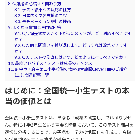
8.
保護者の心構えと関わり方
8.1.
テスト結果への反応の仕方
8.2.
日常的な学習支援のコツ
8.3.
モチベーション維持の技術
9.
よくある質問と専門家回答
9.1.
Q1: 偏差値が大きく下がったのですが、どう対応すべきです
か？
9.2.
Q2: 同じ間違いを繰り返します。どうすれば改善できます
か？
9.3.
Q3: テストの見直しはいつ、どのように行うべきですか？
10.
最終アドバイス：テストは成長のチャンス
11.
府中市・府中第二小学校隣の教育複合施設Clover Hillのご紹介
11.1.
関連記事一覧
はじめに：全国統一小生テストの本
当の価値とは
全国統一小学生テストは、単なる「成績の物差し」ではありませ
ん。特に小学2年生という重要な時期において、このテスト結果を
適切に分析することで、お子様の「学力の地図」を作成し、今後
の学習戦略を立てる貴重な機会となります。