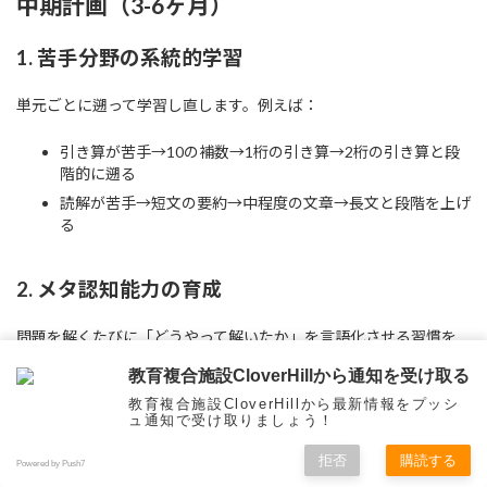
中期計画（3-6ヶ月）
1. 苦手分野の系統的学習
単元ごとに遡って学習し直します。例えば：
引き算が苦手→10の補数→1桁の引き算→2桁の引き算と段
階的に遡る
読解が苦手→短文の要約→中程度の文章→長文と段階を上げ
る
2. メタ認知能力の育成
問題を解くたびに「どうやって解いたか」を言語化させる習慣を
つけ、自己モニタリング能力を高めます。
教育複合施設CloverHillから通知を受け取る
教育複合施設CloverHillから最新情報をプッシ
ュ通知で受け取りましょう！
3. 学習スタイルの最適化
拒否
購読する
Powered by Push7
お子様の学習スタイル（視覚型・聴覚型・運動感覚型）に合わせ