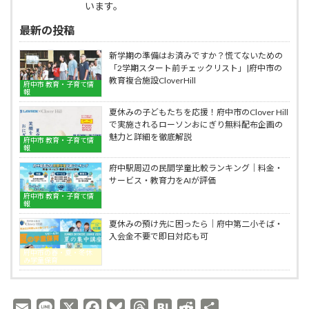
も
ス
います。
中
自
が
市
宅
最新の投稿
子
で
で
供
教
も
を
新学期の準備はお済みですか？慌てないための
室
Clover
変
「2学期スタート前チェックリスト」|府中市の
で
Hill
え
教育複合施設CloverHill
府中市 教育・子育て情
も
ピ
る
報
自
ア
理
宅
ノ
夏休みの子どもたちを応援！府中市のClover Hill
由
で
教
で実施されるローソンおにぎり無料配布企画の
｜
も
室
魅力と詳細を徹底解説
府中市 教育・子育て情
府
Clover
報
中
Hill
市
府中駅周辺の民間学童比較ランキング｜料金・
ピ
で
サービス・教育力をAIが評価
ア
教
ノ
府中市 教育・子育て情
室
報
教
で
室
夏休みの預け先に困ったら｜府中第二小そば・
も
入会金不要で即日対応も可
自
宅
府中市の春・夏・冬休
み学童保育
で
も
Clover
Hill
E
L
X
F
B
T
H
R
共