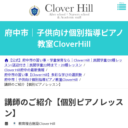
コ
ナ
ン
ビ
テ
ゲ
ン
ー
ツ
シ
府中市｜子供向け個別指導ピアノ
へ
ョ
ス
ン
教室CloverHill
キ
に
ッ
移
プ
動
【公式】府中市の習い事・学童保育なら｜Clover Hill｜民間学童/20種レッ
スン/送迎付き｜民間学童22時まで・20種レッスン
Clover Hill府中の最新情報
府中市の習い事【Clover Hill】多彩な学びの選択肢
府中市｜子供向け個別指導ピアノ教室CloverHill
講師のご紹介【個別ピアノレッスン】
講師のご紹介【個別ピアノレッス
ン】
教育複合施設Clover Hill