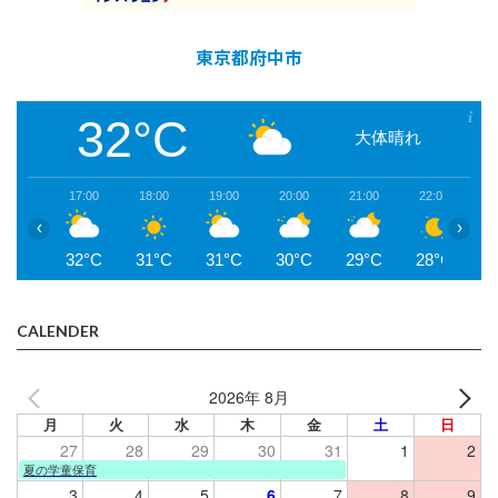
東京都府中市
32°C
大体晴れ
17:00
18:00
19:00
20:00
21:00
22:00
2
‹
›
32°C
31°C
31°C
30°C
29°C
28°C
2
CALENDER
2026年 8月
月
火
水
木
金
土
日
27
28
29
30
31
1
2
夏の学童保育
3
4
5
6
7
8
9