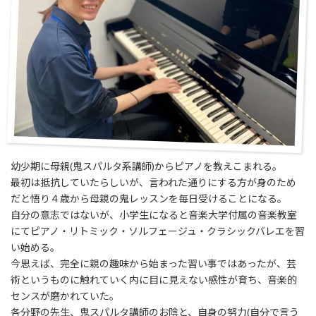
幼少期に母親(鬼スパルタ系講師)からピアノを教えこまれる。
最初は抵抗していたらしいが、言われた通りにする方が身のため
だと悟り４歳から母親の鬼レッスンを毎日受けることになる。
自分の意志ではないが、小学生になると音楽大学付属の音楽教室
にてピアノ・リトミック・ソルフェージュ・クラシックバレエを習
い始める。
今思えば、完全に親の趣味から始まった習い事ではあったが、芸
術というものに触れていく内に目に見えない感性が育ち、音楽的
センスが磨かれていた。
各分野の先生、鬼スパルタ講師のお陰と、自身の努力(自分で言う