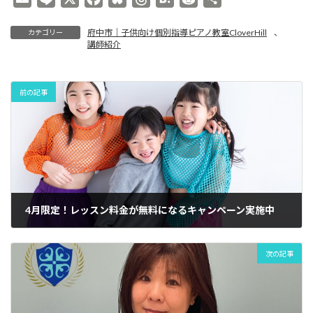
ピ
ア
m
i
a
l
h
a
e
有
ノ
府中市｜子供向け個別指導ピアノ教室CloverHill
、
カテゴリー
a
n
c
u
r
t
d
教
講師紹介
i
e
e
e
e
e
d
室
l
b
s
a
n
i
o
k
d
a
t
前の記事
o
y
s
k
4月限定！レッスン料金が無料になるキャンペーン実施中
次の記事