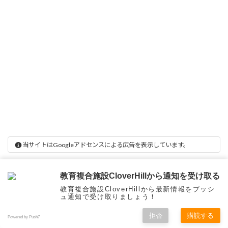
当サイトはGoogleアドセンスによる広告を表示しています。
教育複合施設CloverHillから通知を受け取る
教育複合施設CloverHillから最新情報をプッシ
ュ通知で受け取りましょう！
拒否
購読する
Powered by Push7