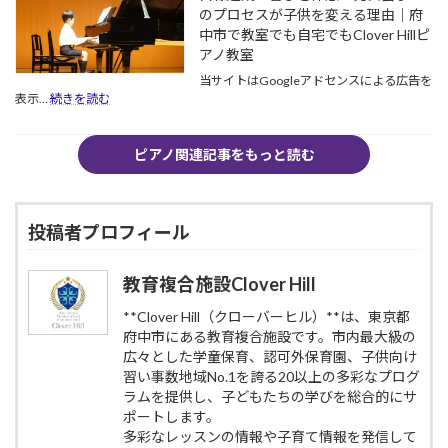
は
のプロセスが子供を変える理由｜府
動
の
ノ
一
じ
日
中市で教室でも自宅でもClover Hillピ
経
生
な
に
験
アノ教室
の
い
咲
者
宝
当サイトはGoogleアドセンスによる広告を
集
い
で
物。
:
表示…
続きを読む
中
た、
あ
新
目
力
小
る
年
標
を
さ
驚
の
達
ピアノ関連記事をもっと読む
つ
な
き
ス
成
く
演
の
タ
の
る
奏
理
ー
喜
理
家
由
ト
び
投稿者プロフィール
由
た
｜
ダ
を
ち
府
ッ
体
の
中
シ
感！
教育複合施設Clover Hill
勇
市
ュ！
発
気
の
｜
表
**Clover Hill（クローバーヒル）**は、東京都
と
教
府
会
府中市にある教育複合施設です。市内最大級の
成
育
中
ま
広々とした学童保育、認可外保育園、子供向け
長
複
市
で
の
習い事数地域No.1を誇る20以上の多彩なプログ
合
で
の
物
施
ラムを提供し、子どもたちの学びを総合的にサ
教
プ
語
設
ポートします。
室
ロ
CloverHill
｜
で
多彩なレッスンの情報や子育て情報を発信して
セ
府