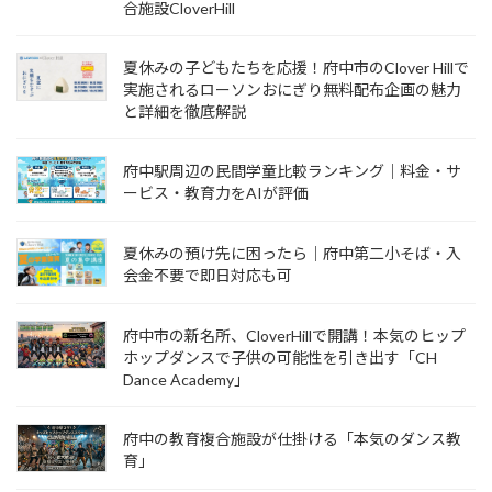
合施設CloverHill
夏休みの子どもたちを応援！府中市のClover Hillで
実施されるローソンおにぎり無料配布企画の魅力
と詳細を徹底解説
府中駅周辺の民間学童比較ランキング｜料金・サ
ービス・教育力をAIが評価
夏休みの預け先に困ったら｜府中第二小そば・入
会金不要で即日対応も可
府中市の新名所、CloverHillで開講！本気のヒップ
ホップダンスで子供の可能性を引き出す「CH
Dance Academy」
府中の教育複合施設が仕掛ける「本気のダンス教
育」