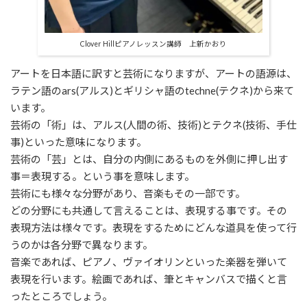
Clover Hillピアノレッスン講師 上新かおり
アートを日本語に訳すと芸術になりますが、アートの語源は、
ラテン語のars(アルス)とギリシャ語のtechne(テクネ)から来て
います。
芸術の「術」は、アルス(人間の術、技術)とテクネ(技術、手仕
事)といった意味になります。
芸術の「芸」とは、自分の内側にあるものを外側に押し出す
事＝表現する。という事を意味します。
芸術にも様々な分野があり、音楽もその一部です。
どの分野にも共通して言えることは、表現する事です。その
表現方法は様々です。表現をするためにどんな道具を使って行
うのかは各分野で異なります。
音楽であれば、ピアノ、ヴァイオリンといった楽器を弾いて
表現を行います。絵画であれば、筆とキャンバスで描くと言
ったところでしょう。