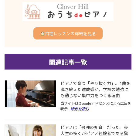
自宅レッスンの詳細を見る
関連記事一覧
ピアノで育つ「やり抜く力」。1曲を
弾き終えた達成感が、学校の勉強に
も動じない集中力をつくる理由
当サイトはGoogleアドセンスによる広告を
:
表示…
続きを読む
ピ
ア
ノ
ピアノは「最強の知育」だった。東
で
大生の多くがピアノ経験者である驚
育