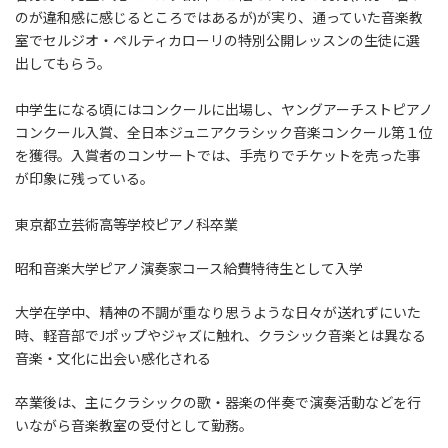
のが違和感に感じるところではあるが)が実り、通っていた音楽教
室でセルジオ・ペルティカローリの特別公開レッスンの生徒に選
出してもらう。
中学生になる頃にはコンクールに出場し、ヤングアーチストピアノ
コンクール入賞、全日本ジュニアクラシック音楽コンクール第１位
を獲得。入賞者のコンサートでは、手売りでチケットを売った事
が印象に残っている。
東京都立芸術高等学校ピアノ科卒業
昭和音楽大学ピアノ演奏家コース給費特待生として入学
大学在学中、精神の不調が重なり思うような日々が送れずにいた
時、軽音部でJポップやジャズに触れ、クラシック音楽とは異なる
音楽・文化に出会い感化される
卒業後は、主にクラシックの歌・器楽の伴奏で演奏活動などを行
いながら音楽教室の受付として勤務。