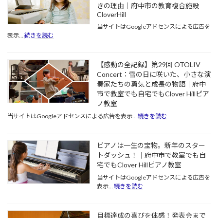
きの理由｜府中市の教育複合施設
つ
CloverHill
「や
り
当サイトはGoogleアドセンスによる広告を
抜
:
表示…
続きを読む
ピ
く
ア
力」。
1
ノ
【感動の全記録】第29回 OTOLIV
曲
は
Concert：雪の日に咲いた、小さな演
を
「最
奏家たちの勇気と成長の物語｜府中
弾
強
市で教室でも自宅でもClover Hillピア
き
の
終
ノ教室
知
え
育」
:
当サイトはGoogleアドセンスによる広告を表示…
続きを読む
た
だ
【感
達
っ
動
成
た。
の
ピアノは一生の宝物。新年のスター
感
東
全
トダッシュ！｜府中市で教室でも自
が、
大
記
学
宅でもClover Hillピアノ教室
生
録】
校
の
第
当サイトはGoogleアドセンスによる広告を
の
多
29
:
表示…
続きを読む
勉
く
回
ピ
強
OTOLIV
が
ア
に
Concert：
ピ
ノ
目標達成の喜びを体感！発表会まで
も
雪
ア