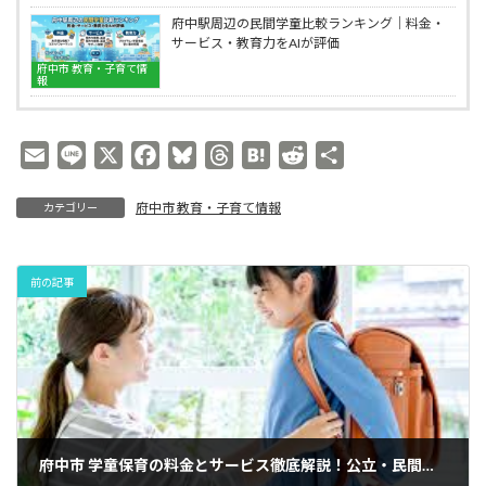
府中駅周辺の民間学童比較ランキング｜料金・
サービス・教育力をAIが評価
府中市 教育・子育て情
報
E
L
X
F
B
T
H
R
共
m
i
a
l
h
a
e
有
府中市 教育・子育て情報
カテゴリー
a
n
c
u
r
t
d
i
e
e
e
e
e
d
l
b
s
a
n
i
前の記事
o
k
d
a
t
o
y
s
k
府中市 学童保育の料金とサービス徹底解説！公立・民間比較と選び方