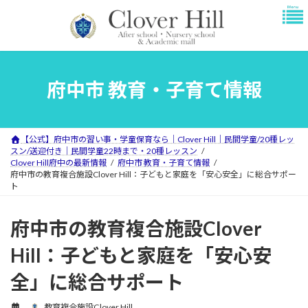
コ
ナ
ン
ビ
テ
ゲ
ン
ー
ツ
シ
へ
ョ
府中市 教育・子育て情報
ス
ン
キ
に
ッ
移
プ
動
【公式】府中市の習い事・学童保育なら｜Clover Hill｜民間学童/20種レッ
スン/送迎付き｜民間学童22時まで・20種レッスン
Clover Hill府中の最新情報
府中市 教育・子育て情報
府中市の教育複合施設Clover Hill：子どもと家庭を「安心安全」に総合サポー
ト
府中市の教育複合施設Clover
Hill：子どもと家庭を「安心安
全」に総合サポート
教育複合施設Clover Hill