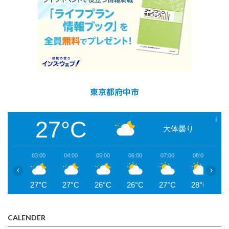
東京都府中市
27°C
大体曇り
03:00
04:00
05:00
06:00
07:00
08:00
0
‹
›
27°C
27°C
26°C
26°C
27°C
28°C
2
CALENDER