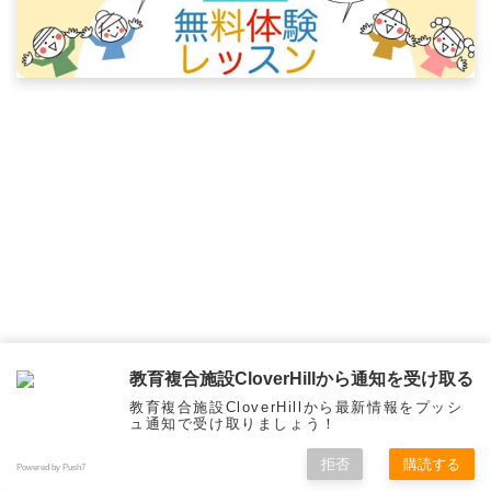
教育複合施設CloverHillから通知を受け取る
教育複合施設CloverHillから最新情報をプッシ
ュ通知で受け取りましょう！
拒否
購読する
Powered by Push7