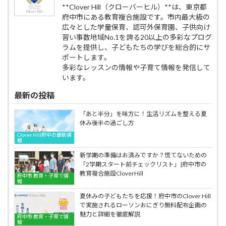
**Clover Hill（クローバーヒル）**は、東京都
府中市にある教育複合施設です。市内最大級の
広々とした学童保育、認可外保育園、子供向け
習い事数地域No.1を誇る20以上の多彩なプログ
ラムを提供し、子どもたちの学びを総合的にサ
ポートします。
多彩なレッスンの情報や子育て情報を発信して
います。
最新の投稿
「あと半分」を味方に！生活リズムを整える夏
休み後半の過ごし方
Clover Hill府中の最新情
報
新学期の準備はお済みですか？慌てないための
「2学期スタート前チェックリスト」|府中市の
教育複合施設CloverHill
府中市 教育・子育て情
報
夏休みの子どもたちを応援！府中市のClover Hill
で実施されるローソンおにぎり無料配布企画の
魅力と詳細を徹底解説
府中市 教育・子育て情
報