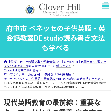
コ
ナ
ン
ビ
テ
ゲ
ン
ー
ツ
シ
府中市|ベネッセの子供英語・英
へ
ョ
ス
ン
会話教室BE studio読み書き文法
キ
に
ッ
移
も学べる
プ
動
【公式】府中市の習い事・学童保育なら｜Clover Hill｜民間学童/20種レッ
スン/送迎付き｜民間学童22時まで・20種レッスン
Clover Hill府中の最新情報
府中市の習い事【Clover Hill】多彩な学びの選択肢
府中市|ベネッセの子供英語・英会話教室BE studio読み書き文法も学べる
現代英語教育の最前線：重要なキーワードとその意義|府中市の教育複合施設
Clover Hill子供向け英語教室 ベネッセの英語教室BE studio
現代英語教育の最前線：重要な