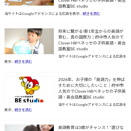
Clover Hillベネッセの子供英語・英会
話教室BE studio
:
当サイトはGoogleアドセンスによる広告を表示…
続きを読む
子
ど
も
将来に繋がる!新1年生からの英語が
の
育む、真の国際力｜府中市人気ので
英
Clover Hillベネッセの子供英語・英会
語
話教室BE studio
教
育
当サイトはGoogleアドセンスによる広告を
は
:
表示…
続きを読む
い
将
つ
来
か
に
2026年、お子様の「英語力」を伸ば
ら
繋
すために大切にしたいこと｜府中市
始
が
人気のでClover Hillベネッセの子供英
め
る!
語・英会話教室BE studio
る？
新
早
1
当サイトはGoogleアドセンスによる広告を
年
期
:
表示…
続きを読む
生
英
2026
か
語
年、
ら
教
お
英語教育は3歳がチャンス！“遊びな
の
育
子