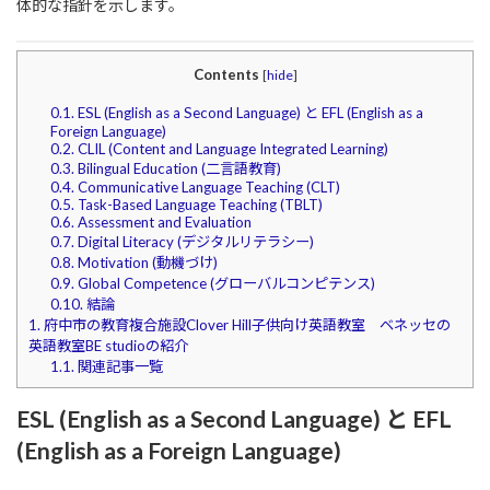
体的な指針を示します。
Contents
[
hide
]
0.1.
ESL (English as a Second Language) と EFL (English as a
Foreign Language)
0.2.
CLIL (Content and Language Integrated Learning)
0.3.
Bilingual Education (二言語教育)
0.4.
Communicative Language Teaching (CLT)
0.5.
Task-Based Language Teaching (TBLT)
0.6.
Assessment and Evaluation
0.7.
Digital Literacy (デジタルリテラシー)
0.8.
Motivation (動機づけ)
0.9.
Global Competence (グローバルコンピテンス)
0.10.
結論
1.
府中市の教育複合施設Clover Hill子供向け英語教室 ベネッセの
英語教室BE studioの紹介
1.1.
関連記事一覧
ESL (English as a Second Language) と EFL
(English as a Foreign Language)