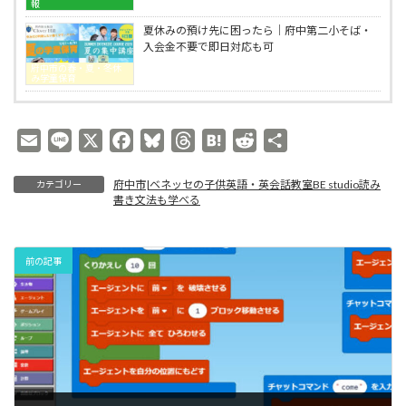
で
報
教
Clover
室
Hill
夏休みの預け先に困ったら｜府中第二小そば・
BE
ベ
入会金不要で即日対応も可
studio
ネ
府中市の春・夏・冬休
ッ
み学童保育
セ
の
子
E
L
X
F
B
T
H
R
共
供
英
m
i
a
l
h
a
e
有
語・
府中市|ベネッセの子供英語・英会話教室BE studio読み
カテゴリー
a
n
c
u
r
t
d
英
書き文法も学べる
会
i
e
e
e
e
e
d
話
l
b
s
a
n
i
教
o
k
d
a
t
室
前の記事
BE
o
y
s
studio
k