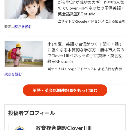
がら学ぶ”が成功のカギ｜府中市人気
英
の
様
語
のでClover Hillベネッセの子供英語・
メ
の
が
リ
「英
英会話教室BE studio
育
ッ
語
当サイトはGoogleアドセンスによる広告を
む、
ト・
力」
:
表示…
続きを読む
真
デ
を
英
の
メ
伸
語
国
リ
ば
教
小1の夏、英語で自信がつく！聞く・話す
際
ッ
す
育
力
に強くなる本質的な学び方｜府中市人気の
ト
た
は
｜
を
め
でClover Hillベネッセの子供英語・英会話
3
府
徹
に
歳
教室BE studio
中
底
大
が
当サイトはGoogleアドセンスによる広告を表示…
市
解
切
チ
:
続きを読む
人
説
に
ャ
小
気
｜
し
ン
1
の
府
た
ス！“遊
の
英語・英会話関連記事をもっと読む
で
中
い
び
夏、
Clover
市
こ
な
英
Hill
人
と
が
語
ベ
気
｜
ら
で
ネ
投稿者プロフィール
の
府
学
自
ッ
で
中
ぶ”が
信
セ
Clover
市
成
が
の
Hill
教育複合施設Clover Hill
人
功
つ