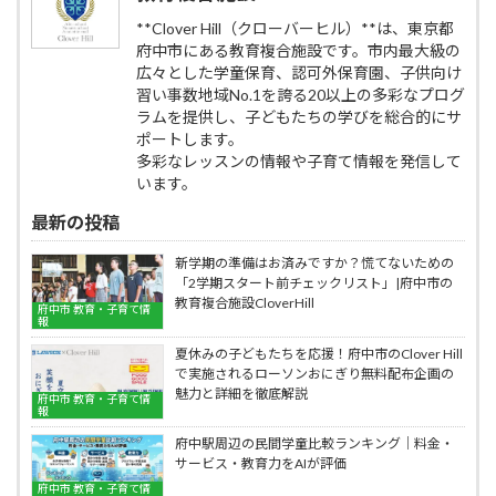
子
ベ
気
の
く！
供
ネ
**Clover Hill（クローバーヒル）**は、東京都
の
カ
聞
英
ッ
府中市にある教育複合施設です。市内最大級の
で
ギ
く・
語・
セ
Clover
広々とした学童保育、認可外保育園、子供向け
｜
話
英
の
Hill
習い事数地域No.1を誇る20以上の多彩なプログ
府
す
会
子
ベ
中
ラムを提供し、子どもたちの学びを総合的にサ
に
話
供
ネ
市
強
ポートします。
教
英
ッ
人
く
多彩なレッスンの情報や子育て情報を発信して
室
語・
セ
気
な
BE
います。
英
の
の
る
studio
会
子
で
本
最新の投稿
話
供
Clover
質
教
英
Hill
的
新学期の準備はお済みですか？慌てないための
室
語・
ベ
な
BE
「2学期スタート前チェックリスト」|府中市の
英
ネ
学
studio
教育複合施設CloverHill
会
ッ
府中市 教育・子育て情
び
報
話
セ
方
教
の
夏休みの子どもたちを応援！府中市のClover Hill
｜
室
子
で実施されるローソンおにぎり無料配布企画の
府
BE
供
魅力と詳細を徹底解説
中
studio
府中市 教育・子育て情
英
報
市
語・
人
府中駅周辺の民間学童比較ランキング｜料金・
英
気
サービス・教育力をAIが評価
会
の
話
府中市 教育・子育て情