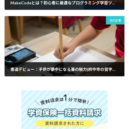
MakeCodeとは？初心者に最適なプログラミング学習ツール|府中市の教育複合施設Clover Hillマイクラ（マインクラフト）プログラミング教室
次の記事
書道デビュー：子供が夢中になる筆の魅力|府中市の習字の筆っこ書道教室