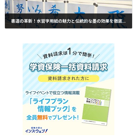
書道の革新！水習字用紙の魅力と伝統的な墨の効果を徹底解説|府中市の習字の筆っこ書道教室