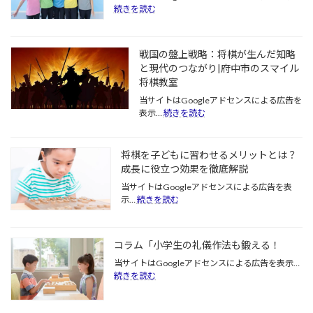
:
続きを読む
将
棋
で
戦国の盤上戦略：将棋が生んだ知略
磨
と現代のつながり|府中市のスマイル
く！
将棋教室
「判
断
当サイトはGoogleアドセンスによる広告を
力」
:
表示…
続きを読む
と
戦
「決
国
断
の
将棋を子どもに習わせるメリットとは？
力」|
盤
成長に役立つ効果を徹底解説
府
上
中
戦
当サイトはGoogleアドセンスによる広告を表
市
:
略：
示…
続きを読む
の
将
将
ス
棋
棋
マ
を
が
コラム「小学生の礼儀作法も鍛える！
イ
子
生
ル
ど
ん
当サイトはGoogleアドセンスによる広告を表示…
将
も
だ
:
続きを読む
棋
に
コ
知
教
習
ラ
略
室
わ
ム
と