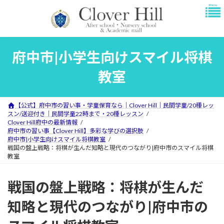
コ
ナ
ン
ビ
テ
ゲ
ン
ー
ツ
シ
府中市|小学生向けスマイル将棋
へ
ョ
ス
ン
教室
キ
に
ッ
移
プ
動
【公式】府中市の習い事・学童保育なら｜Clover Hill｜民間学童/20種レッ
スン/送迎付き｜民間学童22時まで・20種レッスン
Clover Hill府中の最新情報
府中市の習い事【Clover Hill】多彩な学びの選択肢
府中市|小学生向けスマイル将棋教室
戦国の盤上戦略：将棋が生んだ知略と現代のつながり|府中市のスマイル将棋
教室
戦国の盤上戦略：将棋が生んだ
知略と現代のつながり|府中市の