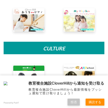
CULTURE
教育複合施設CloverHillから通知を受け取る
教育複合施設CloverHillから最新情報をプッシ
ュ通知で受け取りましょう！
拒否
購読する
Powered by Push7