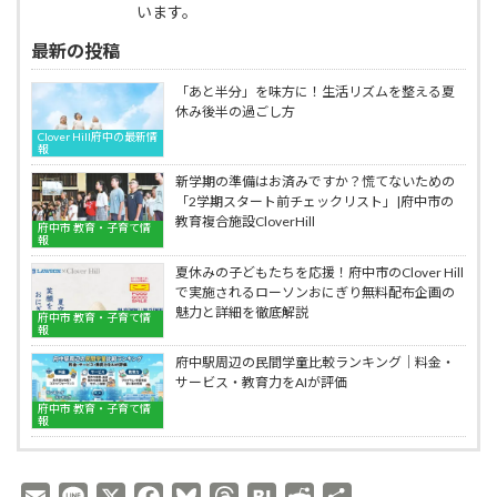
います。
最新の投稿
「あと半分」を味方に！生活リズムを整える夏
休み後半の過ごし方
Clover Hill府中の最新情
報
新学期の準備はお済みですか？慌てないための
「2学期スタート前チェックリスト」|府中市の
教育複合施設CloverHill
府中市 教育・子育て情
報
夏休みの子どもたちを応援！府中市のClover Hill
で実施されるローソンおにぎり無料配布企画の
魅力と詳細を徹底解説
府中市 教育・子育て情
報
府中駅周辺の民間学童比較ランキング｜料金・
サービス・教育力をAIが評価
府中市 教育・子育て情
報
E
L
X
F
B
T
H
R
共