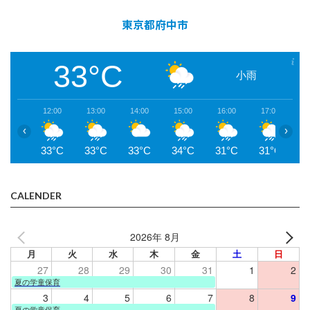
東京都府中市
33°C
小雨
12:00
13:00
14:00
15:00
16:00
17:00
1
‹
›
33°C
33°C
33°C
34°C
31°C
31°C
3
CALENDER
2026年 8月
月
火
水
木
金
土
日
27
28
29
30
31
1
2
夏の学童保育
3
4
5
6
7
8
9
夏の学童保育