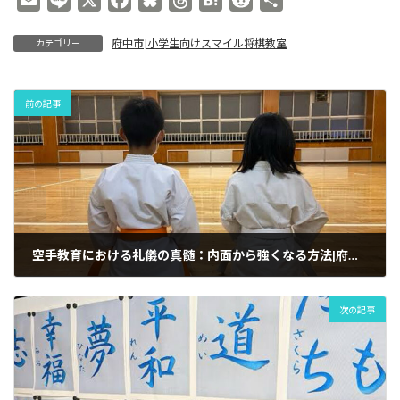
m
i
a
l
h
a
e
有
府中市|小学生向けスマイル将棋教室
カテゴリー
a
n
c
u
r
t
d
i
e
e
e
e
e
d
l
b
s
a
n
i
前の記事
o
k
d
a
t
o
y
s
k
空手教育における礼儀の真髄：内面から強くなる方法|府中市の国際武道連合会勇士會舘空手道場
次の記事