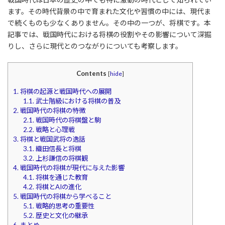
ます。その時代背景の中で育まれた文化や習慣の中には、現代ま
で続くものも少なくありません。その中の一つが、将棋です。本
記事では、戦国時代における将棋の役割やその影響について深掘
りし、さらに現代とのつながりについても考察します。
Contents
[
hide
]
1.
将棋の起源と戦国時代への展開
1.1.
武士階級における将棋の普及
2.
戦国時代の将棋の特徴
2.1.
戦国時代の将棋盤と駒
2.2.
戦略と心理戦
3.
将棋と戦国武将の逸話
3.1.
織田信長と将棋
3.2.
上杉謙信の将棋観
4.
戦国時代の将棋が現代に与えた影響
4.1.
将棋を通じた教育
4.2.
将棋とAIの進化
5.
戦国時代の将棋から学べること
5.1.
戦略的思考の重要性
5.2.
歴史と文化の継承
6.
まとめ