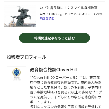
せ
「小
現
いざと言う時に！：スマイル将棋教室
る
学
代
メ
生
の
当サイトはGoogleアドセンスによる広告を表示…
リ
の
つ
:
続きを読む
ッ
礼
な
い
ト
儀
が
ざ
と
作
り|
と
は？
法
府
言
将棋関連記事をもっと読む
成
も
中
う
長
鍛
市
時
に
え
の
に！：
役
る！
ス
ス
立
投稿者プロフィール
マ
マ
つ
イ
イ
効
ル
ル
教育複合施設Clover Hill
果
将
将
を
棋
棋
**Clover Hill（クローバーヒル）**は、東京都
徹
教
教
府中市にある教育複合施設です。市内最大級の
底
室
室
解
広々とした学童保育、認可外保育園、子供向け
説
習い事数地域No.1を誇る20以上の多彩なプログ
ラムを提供し、子どもたちの学びを総合的にサ
ポートします。
多彩なレッスンの情報や子育て情報を発信して