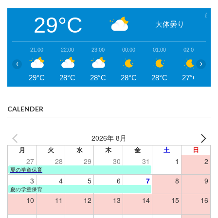
29°C
大体曇り
21:00
22:00
23:00
00:00
01:00
02:00
0
‹
›
29°C
28°C
28°C
28°C
28°C
27°C
2
CALENDER
2026年 8月
月
火
水
木
金
土
日
27
28
29
30
31
1
2
夏の学童保育
3
4
5
6
7
8
9
夏の学童保育
10
11
12
13
14
15
16