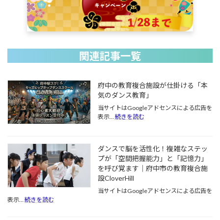
関連記事一覧
府中の教育複合施設が仕掛ける「本
気のダンス教育」
当サイトはGoogleアドセンスによる広告を
:
表示…
続きを読む
府
中
の
ダンスで脳を活性化！複雑なステッ
教
プが「空間把握能力」と「記憶力」
育
を呼び覚ます｜府中市の教育複合施
複
合
設CloverHill
施
当サイトはGoogleアドセンスによる広告を
設
:
表示…
続きを読む
が
ダ
仕
ン