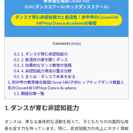
教育複合施設Clover Hill
JDACダンススクール(キッズダンススクール)
ダンスで育む非認知能力と創造性！府中市のCloverHill
HIPHop Dance Academyの秘密
Contents
[
hide
]
0.1.
1. ダンスが育む非認知能力
0.2.
2. 創造性の扉を開くダンス
0.3.
3. 効果的なダンス教育の実践
0.4.
4. 非認知能力育成の重点分野
0.5.
5. まとめ：ダンスで未来を彩る
1.
府中市の教育複合施設Clover HillJ子供ヒップホップダンス教室人
気のCloverHill HIPHop Dance Academy
1.1.
関連記事一覧
1. ダンスが育む非認知能力
ダンスは、単なる身体的な活動を超えて、子どもたちの内面的な成
長を促す力を持っています。特に、非認知能力の向上に大きく貢献