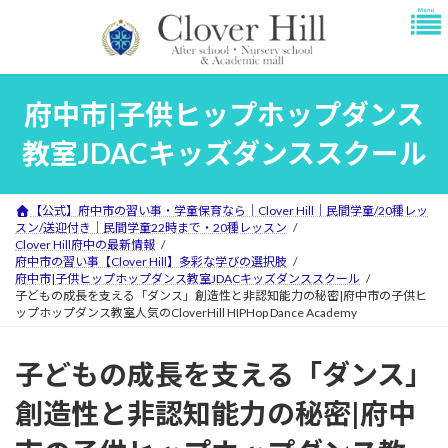
コ
ナ
ン
ビ
テ
ゲ
ン
ー
ツ
シ
府中市|子供ヒップホップダンス
へ
ョ
ス
ン
教室JDACキッズダンススクール
キ
に
ッ
移
プ
動
【公式】府中市の習い事・学童保育なら｜Clover Hill｜民間学童/20種レッ
スン/送迎付き｜民間学童22時まで・20種レッスン
Clover Hill府中の最新情報
府中市の習い事【Clover Hill】多彩な学びの選択肢
府中市|子供ヒップホップダンス教室JDACキッズダンススクール
子どもの成長を支える「ダンス」創造性と非認知能力の秘密|府中市の子供ヒ
ップホップダンス教室人気のCloverHill HIPHop Dance Academy
子どもの成長を支える「ダンス」
創造性と非認知能力の秘密|府中