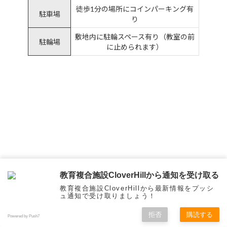
徒歩1分の場所にコインパーキング有
駐車場
り
敷地内に駐輪スペース有り（教室の前
駐輪場
に止められます）
教育複合施設CloverHillから通知を受け取る
教育複合施設CloverHillから最新情報をプッシ
ュ通知で受け取りましょう！
拒否
購読する
Powered by Push7