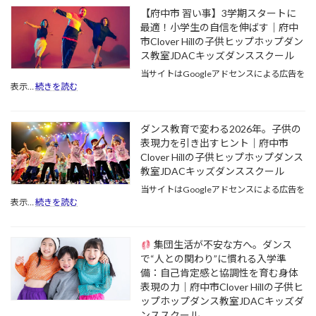
掛
ス
【府中市 習い事】3学期スタートに
け
で
る
最適！小学生の自信を伸ばす｜府中
脳
「本
市Clover Hillの子供ヒップホップダン
を
気
ス教室JDACキッズダンススクール
活
の
性
当サイトはGoogleアドセンスによる広告を
ダ
化！
:
表示…
続きを読む
ン
複
【府
ス
雑
中
教
な
市
育」
ダンス教育で変わる2026年。子供の
ス
習
表現力を引き出すヒント｜府中市
テ
い
Clover Hillの子供ヒップホップダンス
ッ
事】
教室JDACキッズダンススクール
プ
3
学
が
当サイトはGoogleアドセンスによる広告を
期
「空
:
表示…
続きを読む
ス
間
ダ
タ
把
ン
ー
握
ス
集団生活が不安な方へ。ダンス
ト
能
教
で“人との関わり”に慣れる入学準
に
力」
育
最
備：自己肯定感と協調性を育む身体
と
で
適！
「記
表現の力｜府中市Clover Hillの子供ヒ
変
小
憶
ップホップダンス教室JDACキッズダ
わ
学
力」
る
ンススクール