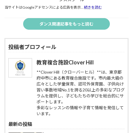
生
を
2026
:
当サイトはGoogleアドセンスによる広告を表示…
続きを読む
の
呼
年。
自
び
子
集
信
覚
供
団
ダンス関連記事をもっと読む
を
ま
の
生
伸
す
表
活
ば
｜
現
が
す
府
力
不
｜
中
投稿者プロフィール
を
安
府
市
引
な
中
の
き
方
教育複合施設Clover Hill
市
教
出
へ。
Clover
育
す
ダ
Hill
**Clover Hill（クローバーヒル）**は、東京都
複
ヒ
ン
の
府中市にある教育複合施設です。市内最大級の
合
ン
ス
子
施
ト
広々とした学童保育、認可外保育園、子供向け
で“人
供
設
｜
習い事数地域No.1を誇る20以上の多彩なプログ
と
ヒ
CloverHill
府
ラムを提供し、子どもたちの学びを総合的にサ
の
ッ
中
関
ポートします。
プ
市
わ
多彩なレッスンの情報や子育て情報を発信して
ホ
Clover
り”に
ッ
います。
Hill
慣
プ
の
れ
最新の投稿
ダ
子
る
ン
供