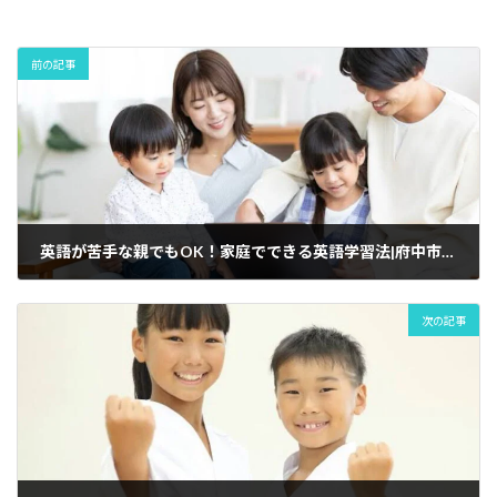
i
e
e
e
e
e
d
市
Clover
l
b
s
a
n
i
Hill
o
k
d
a
t
の
前の記事
子
o
y
s
供
k
ヒ
ッ
プ
ホ
ッ
プ
ダ
英語が苦手な親でもOK！家庭でできる英語学習法|府中市人気のでClover Hillベネッセの子供英語・英会話教室BE studio
ン
ス
教
室
次の記事
JDAC
キ
ッ
ズ
ダ
ン
ス
ス
ク