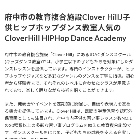
府中市の教育複合施設Clover HillJ
子
供ヒップホップダンス教室人気の
CloverHill HIPHop Dance Academy
府中市の教育複合施設「Clover Hill」にあるJDACダンススクール
(キッズダンス教室)では、小学生以下の子どもたちを対象にしたダ
ンスレッスンを提供しています。専門のインストラクターが、ヒッ
プホップやジャズなど多彩なジャンルのダンスを丁寧に指導。初心
者から経験者まで、それぞれのレベルに合わせたクラスが用意さ
れており、楽しく踊りながら技術を磨くことができます。
また、発表会やイベントを定期的に開催し、自信や表現力を高め
る機会を提供しています。Clover Hillは、民間の学童保育や認可外
保育園としても注目され、府中市内子供の習い事レッスン数NO.1
の20種類以上の多彩な習い事プログラムを備えた教育複合施設で
す。ダンススクールをはじめ、子どもたちの成長を支える充実し