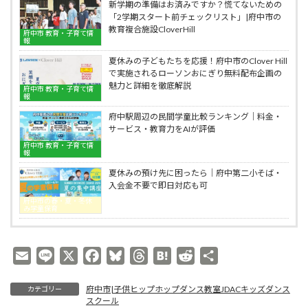
入
ス
新学期の準備はお済みですか？慌てないための
ヒ
学
教
「2学期スタート前チェックリスト」|府中市の
ッ
準
室
教育複合施設CloverHill
プ
府中市 教育・子育て情
備：
JDAC
報
ホ
自
キ
ッ
夏休みの子どもたちを応援！府中市のClover Hill
己
ッ
プ
で実施されるローソンおにぎり無料配布企画の
肯
ズ
ダ
魅力と詳細を徹底解説
定
ダ
府中市 教育・子育て情
ン
報
感
ン
ス
と
ス
教
府中駅周辺の民間学童比較ランキング｜料金・
協
ス
室
サービス・教育力をAIが評価
調
ク
JDAC
府中市 教育・子育て情
性
ー
キ
報
を
ル
ッ
夏休みの預け先に困ったら｜府中第二小そば・
育
ズ
入会金不要で即日対応も可
む
ダ
身
ン
府中市の春・夏・冬休
み学童保育
体
ス
表
ス
現
ク
の
ー
E
L
X
F
B
T
H
R
共
力
ル
m
i
a
l
h
a
e
有
｜
府
府中市|子供ヒップホップダンス教室JDACキッズダンス
カテゴリー
a
n
c
u
r
t
d
中
スクール