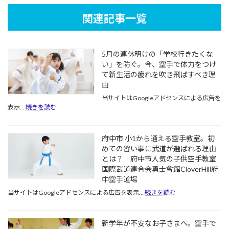
関連記事一覧
5月の連休明けの「学校行きたくな
い」を防ぐ。今、空手で体力をつけ
て新生活の疲れを吹き飛ばすべき理
由
当サイトはGoogleアドセンスによる広告を
:
表示…
続きを読む
5
月
の
府中市 小1から通える空手教室。初
連
めての習い事に武道が選ばれる理由
休
とは？｜府中市人気の子供空手教室
明
け
国際武道連合会勇士會館CloverHill府
の
中空手道場
「学
:
当サイトはGoogleアドセンスによる広告を表示…
続きを読む
校
府
行
中
き
市
新学年が不安なお子さまへ。空手で
た
小