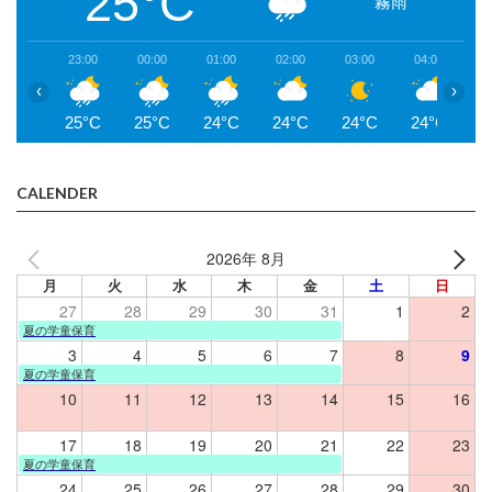
25°C
霧雨
23:00
00:00
01:00
02:00
03:00
04:00
0
‹
›
25°C
25°C
24°C
24°C
24°C
24°C
2
CALENDER
2026年 8月
月
火
水
木
金
土
日
27
28
29
30
31
1
2
夏の学童保育
3
4
5
6
7
8
9
夏の学童保育
10
11
12
13
14
15
16
17
18
19
20
21
22
23
夏の学童保育
24
25
26
27
28
29
30