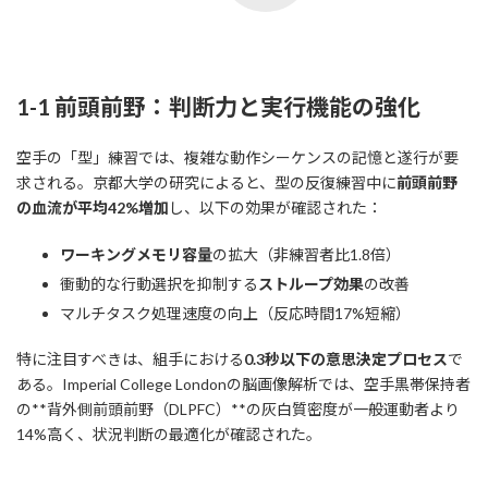
1-1 前頭前野：判断力と実行機能の強化
空手の「型」練習では、複雑な動作シーケンスの記憶と遂行が要
求される。京都大学の研究によると、型の反復練習中に
前頭前野
の血流が平均42%増加
し、以下の効果が確認された：
ワーキングメモリ容量
の拡大（非練習者比1.8倍）
衝動的な行動選択を抑制する
ストループ効果
の改善
マルチタスク処理速度の向上（反応時間17%短縮）
特に注目すべきは、組手における
0.3秒以下の意思決定プロセス
で
ある。Imperial College Londonの脳画像解析では、空手黒帯保持者
の**背外側前頭前野（DLPFC）**の灰白質密度が一般運動者より
14%高く、状況判断の最適化が確認された。