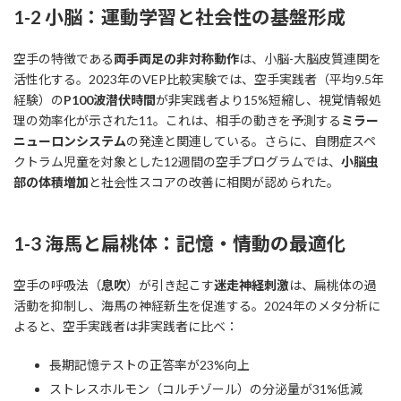
1-2 小脳：運動学習と社会性の基盤形成
空手の特徴である
両手両足の非対称動作
は、小脳-大脳皮質連関を
活性化する。2023年のVEP比較実験では、空手実践者（平均9.5年
経験）の
P100波潜伏時間
が非実践者より15%短縮し、視覚情報処
理の効率化が示された11。これは、相手の動きを予測する
ミラー
ニューロンシステム
の発達と関連している。さらに、自閉症スペ
クトラム児童を対象とした12週間の空手プログラムでは、
小脳虫
部の体積増加
と社会性スコアの改善に相関が認められた。
1-3 海馬と扁桃体：記憶・情動の最適化
空手の呼吸法（
息吹
）が引き起こす
迷走神経刺激
は、扁桃体の過
活動を抑制し、海馬の神経新生を促進する。2024年のメタ分析に
よると、空手実践者は非実践者に比べ：
長期記憶テストの正答率が23%向上
ストレスホルモン（コルチゾール）の分泌量が31%低減