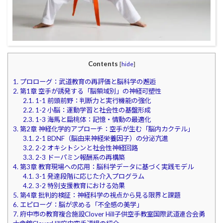
Contents
[
hide
]
1.
プロローグ：武道教育の再評価と脳科学の邂逅
2.
第1章 空手が誘発する「脳領域別」の神経可塑性
2.1.
1-1 前頭前野：判断力と実行機能の強化
2.2.
1-2 小脳：運動学習と社会性の基盤形成
2.3.
1-3 海馬と扁桃体：記憶・情動の最適化
3.
第2章 神経化学的アプローチ：空手が生む「脳内カクテル」
3.1.
2-1 BDNF（脳由来神経栄養因子）の分泌亢進
3.2.
2-2 オキシトシンと社会性神経回路
3.3.
2-3 ドーパミン報酬系の再構築
4.
第3章 教育現場への応用：脳科学データに基づく実践モデル
4.1.
3-1 発達段階に応じた介入プログラム
4.2.
3-2 特別支援教育における効果
5.
第4章 批判的検証：神経科学の視点から見る限界と課題
6.
エピローグ：脳が求める「不全感の美学」
7.
府中市の教育複合施設Clover Hill子供空手教室国際武道連合会勇