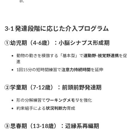
3-1 発達段階に応じた介入プログラム
①幼児期（4-6歳）：
小脳シナプス形成期
動物の動きを模倣する「基本型」で
運動野-視覚野連携
を促
進
1回15分の短時間練習で
注意力持続時間
を延伸
②学童期（7-12歳）：
前頭前野発達期
形の分解練習で
ワーキングメモリ
を強化
約束組手による
状況判断力
育成
③思春期（13-18歳）：
辺縁系再編期