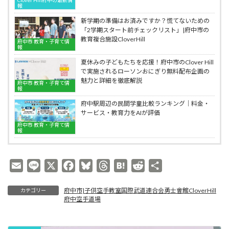
連
は
を
報
士
合
｜
支
會
会
府
新学期の準備はお済みですか？慌てないための
え
館
勇
中
「2学期スタート前チェックリスト」|府中市の
ま
CloverHill
士
市
教育複合施設CloverHill
す
府中市 教育・子育て情
府
會
人
報
｜
中
館
気
府
空
夏休みの子どもたちを応援！府中市のClover Hill
CloverHill
の
中
手
で実施されるローソンおにぎり無料配布企画の
府
子
市
道
魅力と詳細を徹底解説
中
府中市 教育・子育て情
供
人
場
報
空
空
気
手
手
府中駅周辺の民間学童比較ランキング｜料金・
の
道
教
サービス・教育力をAIが評価
子
場
室
供
府中市 教育・子育て情
国
報
空
際
手
武
教
道
室
E
L
X
F
B
T
H
R
共
連
国
合
m
i
a
l
h
a
e
有
際
会
武
府中市|子供空手教室国際武道連合会勇士會館CloverHill
カテゴリー
a
n
c
u
r
t
d
勇
道
府中空手道場
i
e
e
e
e
e
d
士
連
會
合
l
b
s
a
n
i
館
会