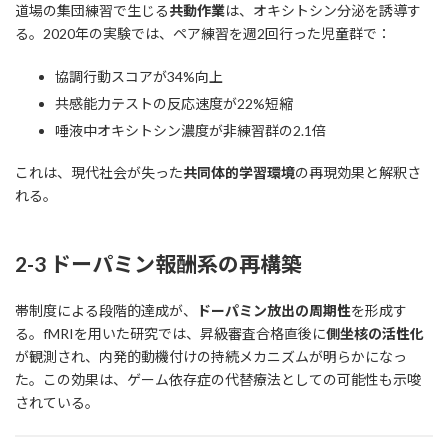
道場の集団練習で生じる
共動作業
は、オキシトシン分泌を誘導す
る。2020年の実験では、ペア練習を週2回行った児童群で：
協調行動スコアが34%向上
共感能力テストの反応速度が22%短縮
唾液中オキシトシン濃度が非練習群の2.1倍
これは、現代社会が失った
共同体的学習環境
の再現効果と解釈さ
れる。
2-3 ドーパミン報酬系の再構築
帯制度による段階的達成が、
ドーパミン放出の周期性
を形成す
る。fMRIを用いた研究では、昇級審査合格直後に
側坐核の活性化
が観測され、内発的動機付けの持続メカニズムが明らかになっ
た。この効果は、ゲーム依存症の代替療法としての可能性も示唆
されている。