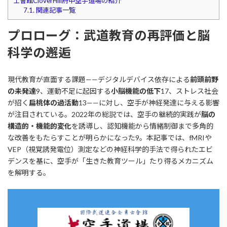
士會館CloverHill府中空手道場の紹介
7.1.
関連記事一覧
プロローグ：武道教育の再評価と脳
科学の邂逅
現代教育が直面する課題——デジタルデバイス依存による
前頭前野
の未発達
9、運動不足に起因する
小脳機能の低下
17、ストレス社会
が招く
扁桃体の過活動
13——に対し、空手が神経発達に与える影響
が注目されている。2022年の総説では、空手の継続的実践が
脳の
構造的・機能的変化
を誘導し、認知機能から情緒制御まで多角的
な改善をもたらすことが明らかになった9。本記事では、fMRIや
VEP（視覚誘発電位）測定などの神経科学的手法で得られたエビ
デンスを基に、空手が「生きた教育ツール」たり得るメカニズム
を解明する。