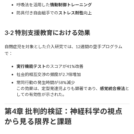
呼吸法を活用した
情動制御トレーニング
防具付き自由組手での
ストレス耐性
向上
3-2 特別支援教育における効果
自閉症児を対象とした介入研究では、12週間の空手プログラム
で：
実行機能テスト
のスコアが41%改善
社会的相互交渉の頻度が2.7倍増加
常同行動の発生時間が58%減少
この効果は、定型発達児よりも顕著であり、
感覚統合療法
と
しての有効性が示された。
第4章 批判的検証：神経科学の視点
から見る限界と課題