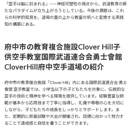
「空手は脳に刻まれる」——神経可塑性の視点から、武道教育の新
たなパラダイムが立ち上がろうとしている。今後の課題は、これ
らの科学的知見を、道場の畳の上から教室の机へと変換する実践
知の構築にある。
府中市の教育複合施設Clover Hill
子
供空手教室国際武道連合会勇士會館
CloverHill府中空手道場
の紹介
府中市の教育複合施設「Clover Hill」内にある国際武道連合会 勇士
會舘 空手教室では、小学生以下の子どもたちを対象に、伝統的な
空手の技術と精神を学べる環境を提供しています。経験豊富な師
範が基本から応用技まで丁寧に指導し、礼儀や尊敬の心を大切に
しながら、子どもたちの成長をしっかりとサポートします。ま
た、定期的に昇級試験や大会が開催され、目標に向かって努力す
ることで達成感と自信を養うことができます。