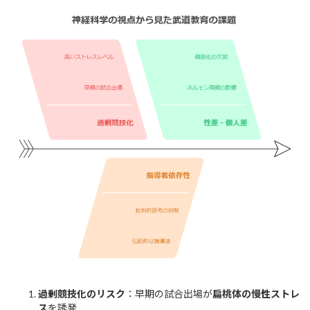
過剰競技化のリスク
：早期の試合出場が
扁桃体の慢性ストレ
ス
を誘発