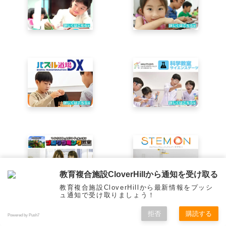
教育複合施設CloverHillから通知を受け取る
教育複合施設CloverHillから最新情報をプッシ
ュ通知で受け取りましょう！
拒否
購読する
LANGUAGE
Powered by Push7