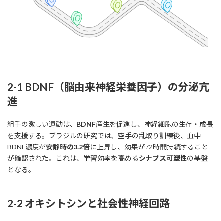
2-1 BDNF（脳由来神経栄養因子）の分泌亢
進
組手の激しい運動は、
BDNF
産生を促進し、神経細胞の生存・成長
を支援する。ブラジルの研究では、空手の乱取り訓練後、血中
BDNF濃度が
安静時の3.2倍
に上昇し、効果が72時間持続すること
が確認された。これは、学習効率を高める
シナプス可塑性
の基盤
となる。
2-2 オキシトシンと社会性神経回路