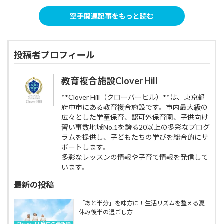
る
か
飛
手
理
自
ら
ば
を
由
空手関連記事をもっと読む
信
始
す
通
と
と
め
べ
じ
は？
落
る
き
て
｜
ち
空
理
育
府
投稿者プロフィール
着
手
由
む
中
き
｜
『生
市
｜
学
き
人
教育複合施設Clover Hill
府
習・
る
気
中
心・
力』。
の
**Clover Hill（クローバーヒル）**は、東京都
市
礼
2026
子
府中市にある教育複合施設です。市内最大級の
人
儀
年
供
広々とした学童保育、認可外保育園、子供向け
気
が
も
空
の
整
習い事数地域No.1を誇る20以上の多彩なプログ
勇
手
子
う
ラムを提供し、子どもたちの学びを総合的にサ
士
教
供
勇
會
ポートします。
室
空
士
舘
多彩なレッスンの情報や子育て情報を発信して
国
手
會
は
います。
際
教
舘
お
武
室
空
子
最新の投稿
道
国
手
様
連
際
道
の
「あと半分」を味方に！生活リズムを整える夏
合
武
場
成
休み後半の過ごし方
会
道
と
長
勇
Clover Hill府中の最新情