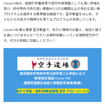
Clover Hillは、民間の学童保育や認可外保育園としても高い評価を
受け、府中市内子供の習い事数NO.1の20種類以上の多彩な習い事
プログラムを提供する教育複合施設です。空手教室をはじめ、子
どもたちの体力や精神力を育てるプログラムが充実しています。
Clover Hill 勇士會舘 空手教室で、体力と精神力を鍛え、自信と強さ
を身につけませんか？ただいま無料体験レッスンを随時受付中で
す。ぜひお気軽にお越しください！
東京都府中市府中市立府中第二小学校となり
教育複合施設Clover Hill
国際武道
連合会
勇士會舘
空手道場(教室)
親子で参加！無料体験会開催 空手 クローバーヒル