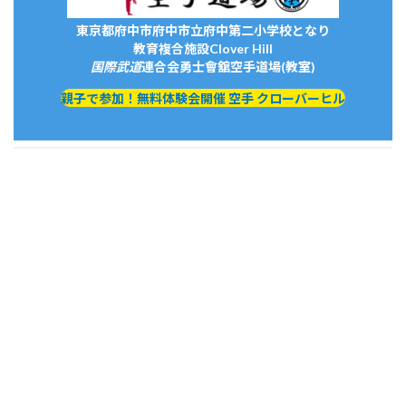
東京都府中市府中市立府中第二小学校となり
教育複合施設Clover Hill
国際武道
連合会
勇士會舘
空手道場(教室)
親子で参加！無料体験会開催 空手 クローバーヒル