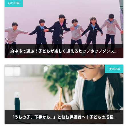
o
k
d
a
t
CloverHill
勇
前の記事
府
士
o
y
s
中
會
k
空
館
手
CloverHill
道
府
場
中
空
手
道
府中市で選ぶ！子どもが楽しく通えるヒップホップダンス教室【体験レッスンあり】JDACダンススクール
場
次の記事
「うちの子、下手かも…」と悩む保護者へ｜子どもの成長を支えるヒント|府中市で人気の習字の筆っこ子供書道教室