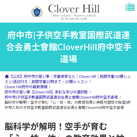
コ
ナ
ン
ビ
テ
ゲ
ン
ー
ツ
シ
府中市|子供空手教室国際武道連
へ
ョ
ス
ン
合会勇士會館CloverHill府中空手
キ
に
ッ
移
道場
プ
動
【公式】府中市の習い事・学童保育なら｜Clover Hill｜民間学童/20種レッ
スン/送迎付き｜民間学童22時まで・20種レッスン
Clover Hill府中の最新情報
府中市の習い事【Clover Hill】多彩な学びの選択肢
府中市|子供空手教室国際武道連合会勇士會館CloverHill府中空手道場
脳科学が解明！空手が育む「心・技・体」の教育効果と神経可塑性の秘密|府
中市人気の子供空手教室国際武道連合会勇士會館CloverHill府中空手道場
脳科学が解明！空手が育む