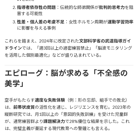
指導者依存性の問題
：伝統的な師弟関係が
批判的思考力
を阻
害する可能性
性差・個人差の考慮不足
：女性ホルモン周期が
運動学習効率
に影響を与える事例
これらを踏まえ、2024年に改定された
文部科学省の武道指導ガイ
ドライン
では、「週3回以上の過密練習禁止」「脳波モニタリング
を活用した個別最適化」などが盛り込まれている。
エピローグ：脳が求める「不全感の
美学」
空手がもたらす
適度な失敗体験
（例：形の忘却、組手での敗北）
は、
前帯状皮質
の活性化を通じ、レジリエンスを育む。2023年の
縦断研究では、月1回以上の「意図的失敗訓練」を受けた児童群
が、通常練習群より
課題解決力
で28%優位な結果を示した。これ
は、完璧主義が蔓延する現代教育への警鐘とも言える。