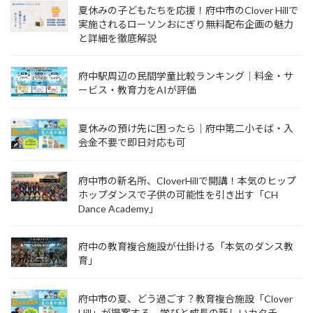
夏休みの子どもたちを応援！府中市のClover Hillで
実施されるローソンおにぎり無料配布企画の魅力
と詳細を徹底解説
府中駅周辺の民間学童比較ランキング｜料金・サ
ービス・教育力をAIが評価
夏休みの預け先に困ったら｜府中第二小そば・入
会金不要で即日対応も可
府中市の新名所、CloverHillで開講！本気のヒップ
ホップダンスで子供の可能性を引き出す「CH
Dance Academy」
府中の教育複合施設が仕掛ける「本気のダンス教
育」
府中市の夏、どう過ごす？教育複合施設「Clover
Hill」が提案する、学びと成長の新しいカタチ