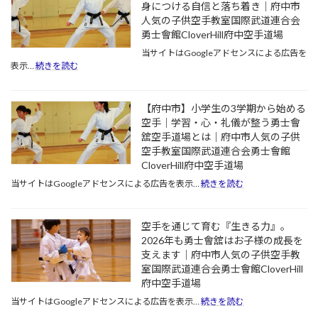
く
身につける自信と落ち着き｜府中市
1
な
人気の子供空手教室国際武道連合会
か
い」
ら
勇士會館CloverHill府中空手道場
を
通
当サイトはGoogleアドセンスによる広告を
防
え
:
表示…
続きを読む
ぐ。
る
新
今、
空
学
空
手
年
手
【府中市】小学生の3学期から始める
教
が
で
空手｜学習・心・礼儀が整う勇士會
室。
不
体
初
舘空手道場とは｜府中市人気の子供
安
力
め
空手教室国際武道連合会勇士會館
な
を
て
CloverHill府中空手道場
お
つ
の
子
:
当サイトはGoogleアドセンスによる広告を表示…
続きを読む
け
習
さ
【府
て
い
ま
中
新
事
へ。
市】
生
に
空手を通じて育む『生きる力』。
空
小
活
武
2026年も勇士會舘はお子様の成長を
手
学
の
道
支えます｜府中市人気の子供空手教
で
生
疲
が
身
室国際武道連合会勇士會館CloverHill
の
れ
選
に
3
府中空手道場
を
ば
つ
学
吹
:
当サイトはGoogleアドセンスによる広告を表示…
続きを読む
れ
け
期
き
空
る