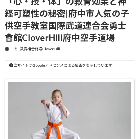
「心・技・体」の教育効果と神
経可塑性の秘密|府中市人気の子
供空手教室国際武道連合会勇士
會館CloverHill府中空手道場
教育複合施設Clover Hill
当サイトはGoogleアドセンスによる広告を表示しています。