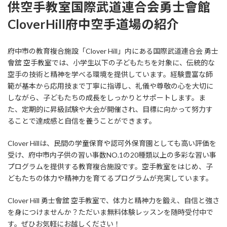
供空手教室国際武道連合会勇士會館
CloverHill府中空手道場
の紹介
府中市の教育複合施設「Clover Hill」内にある国際武道連合会 勇士
會舘 空手教室では、小学生以下の子どもたちを対象に、伝統的な
空手の技術と精神を学べる環境を提供しています。経験豊富な師
範が基本から応用技まで丁寧に指導し、礼儀や尊敬の心を大切に
しながら、子どもたちの成長をしっかりとサポートします。ま
た、定期的に昇級試験や大会が開催され、目標に向かって努力す
ることで達成感と自信を養うことができます。
Clover Hillは、民間の学童保育や認可外保育園としても高い評価を
受け、府中市内子供の習い事数NO.1の20種類以上の多彩な習い事
プログラムを提供する教育複合施設です。空手教室をはじめ、子
どもたちの体力や精神力を育てるプログラムが充実しています。
Clover Hill 勇士會舘 空手教室で、体力と精神力を鍛え、自信と強さ
を身につけませんか？ただいま無料体験レッスンを随時受付中で
す。ぜひお気軽にお越しください！