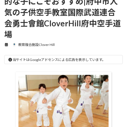
的な子にこそおすすめ|府中市人
気の子供空手教室国際武道連合
会勇士會館CloverHill府中空手道
場
教育複合施設Clover Hill
当サイトはGoogleアドセンスによる広告を表示しています。