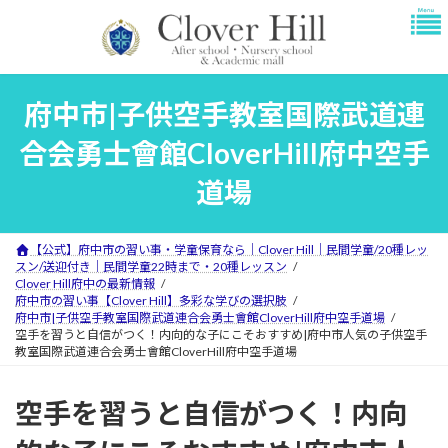
コ
ナ
ン
ビ
テ
ゲ
ン
ー
ツ
シ
府中市|子供空手教室国際武道連
へ
ョ
ス
ン
合会勇士會館CloverHill府中空手
キ
に
ッ
移
道場
プ
動
【公式】府中市の習い事・学童保育なら｜Clover Hill｜民間学童/20種レッ
スン/送迎付き｜民間学童22時まで・20種レッスン
Clover Hill府中の最新情報
府中市の習い事【Clover Hill】多彩な学びの選択肢
府中市|子供空手教室国際武道連合会勇士會館CloverHill府中空手道場
空手を習うと自信がつく！内向的な子にこそおすすめ|府中市人気の子供空手
教室国際武道連合会勇士會館CloverHill府中空手道場
空手を習うと自信がつく！内向