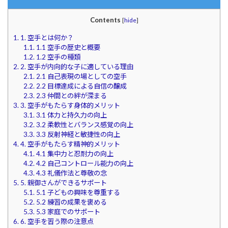
Contents
[
hide
]
1.
1. 空手とは何か？
1.1.
1.1 空手の歴史と概要
1.2.
1.2 空手の種類
2.
2. 空手が内向的な子に適している理由
2.1.
2.1 自己表現の場としての空手
2.2.
2.2 目標達成による自信の醸成
2.3.
2.3 仲間との絆が深まる
3.
3. 空手がもたらす身体的メリット
3.1.
3.1 体力と持久力の向上
3.2.
3.2 柔軟性とバランス感覚の向上
3.3.
3.3 反射神経と敏捷性の向上
4.
4. 空手がもたらす精神的メリット
4.1.
4.1 集中力と忍耐力の向上
4.2.
4.2 自己コントロール能力の向上
4.3.
4.3 礼儀作法と尊敬の念
5.
5. 親御さんができるサポート
5.1.
5.1 子どもの興味を尊重する
5.2.
5.2 練習の成果を褒める
5.3.
5.3 家庭でのサポート
6.
6. 空手を習う際の注意点