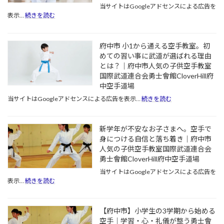
当サイトはGoogleアドセンスによる広告を
:
表示…
続きを読む
5
月
の
府中市 小1から通える空手教室。初
連
めての習い事に武道が選ばれる理由
休
とは？｜府中市人気の子供空手教室
明
け
国際武道連合会勇士會館CloverHill府
の
中空手道場
「学
:
当サイトはGoogleアドセンスによる広告を表示…
続きを読む
校
府
行
中
き
市
新学年が不安なお子さまへ。空手で
た
小
く
身につける自信と落ち着き｜府中市
1
な
人気の子供空手教室国際武道連合会
か
い」
ら
勇士會館CloverHill府中空手道場
を
通
当サイトはGoogleアドセンスによる広告を
防
え
:
表示…
続きを読む
ぐ。
る
新
今、
空
学
空
手
年
手
【府中市】小学生の3学期から始める
教
が
で
空手｜学習・心・礼儀が整う勇士會
室。
不