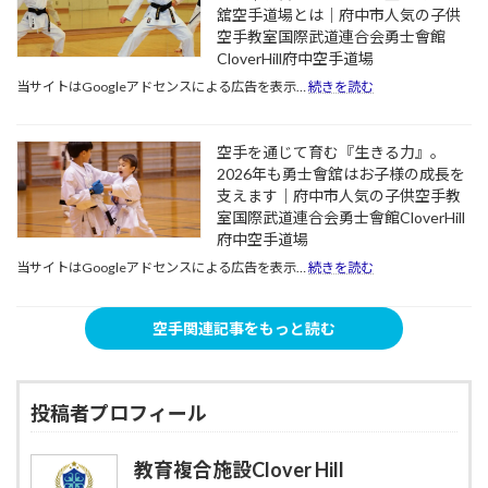
体
初
舘空手道場とは｜府中市人気の子供
安
力
め
空手教室国際武道連合会勇士會館
な
を
て
CloverHill府中空手道場
お
つ
の
子
:
当サイトはGoogleアドセンスによる広告を表示…
続きを読む
け
習
さ
【府
て
い
ま
中
新
事
へ。
市】
生
に
空手を通じて育む『生きる力』。
空
小
活
武
2026年も勇士會舘はお子様の成長を
手
学
の
道
支えます｜府中市人気の子供空手教
で
生
疲
が
身
室国際武道連合会勇士會館CloverHill
の
れ
選
に
3
府中空手道場
を
ば
つ
学
吹
:
当サイトはGoogleアドセンスによる広告を表示…
続きを読む
れ
け
期
き
空
る
る
か
飛
手
理
自
ら
ば
を
由
空手関連記事をもっと読む
信
始
す
通
と
と
め
べ
じ
は？
落
る
き
て
｜
ち
空
理
育
府
投稿者プロフィール
着
手
由
む
中
き
｜
『生
市
｜
学
き
人
教育複合施設Clover Hill
府
習・
る
気