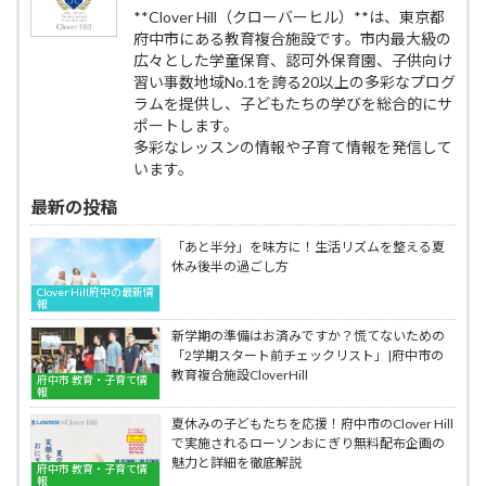
中
心・
力』。
の
**Clover Hill（クローバーヒル）**は、東京都
市
礼
2026
子
府中市にある教育複合施設です。市内最大級の
人
儀
年
供
広々とした学童保育、認可外保育園、子供向け
気
が
も
空
の
整
習い事数地域No.1を誇る20以上の多彩なプログ
勇
手
子
う
ラムを提供し、子どもたちの学びを総合的にサ
士
教
供
勇
會
ポートします。
室
空
士
舘
多彩なレッスンの情報や子育て情報を発信して
国
手
會
は
います。
際
教
舘
お
武
室
空
子
最新の投稿
道
国
手
様
連
際
道
の
「あと半分」を味方に！生活リズムを整える夏
合
武
場
成
休み後半の過ごし方
会
道
と
長
勇
Clover Hill府中の最新情
連
は
を
報
士
合
｜
支
會
会
府
新学期の準備はお済みですか？慌てないための
え
館
勇
中
「2学期スタート前チェックリスト」|府中市の
ま
CloverHill
士
市
教育複合施設CloverHill
す
府中市 教育・子育て情
府
會
人
報
｜
中
館
気
府
空
夏休みの子どもたちを応援！府中市のClover Hill
CloverHill
の
中
手
で実施されるローソンおにぎり無料配布企画の
府
子
市
道
魅力と詳細を徹底解説
中
府中市 教育・子育て情
供
人
場
報