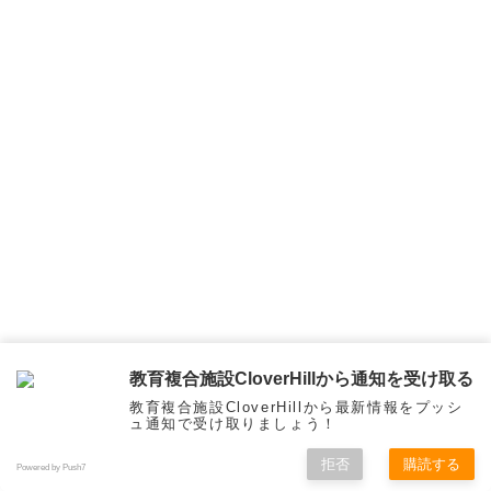
教育複合施設CloverHillから通知を受け取る
教育複合施設CloverHillから最新情報をプッシ
ュ通知で受け取りましょう！
拒否
購読する
Powered by Push7