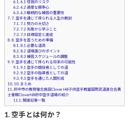
6.1.
6.1 怪我のリスク
6.2.
6.2 過度な競争心
6.3.
6.3 継続的な練習の重要性
7.
7. 空手を通じて得られる人生の教訓
7.1.
7.1 努力の大切さ
7.2.
7.2 失敗から学ぶこと
7.3.
7.3 目標設定と達成
8.
8. 空手を習うための準備
8.1.
8.1 必要な道具
8.2.
8.2 道場選びのポイント
8.3.
8.3 練習スケジュールの調整
9.
9. 空手を通じて得られる将来の可能性
9.1.
9.1 空手の競技者としての道
9.2.
9.2 空手の指導者としての道
9.3.
9.3 空手を通じた人間形成
10.
10. まとめ
11.
府中市の教育複合施設Clover Hill子供空手教室国際武道連合会勇
士會館CloverHill府中空手道場の紹介
11.1.
関連記事一覧
1. 空手とは何か？