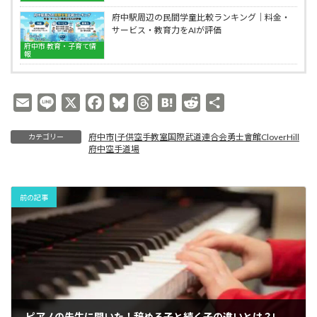
空
空
気
手
手
府中駅周辺の民間学童比較ランキング｜料金・
の
道
教
サービス・教育力をAIが評価
子
場
室
供
府中市 教育・子育て情
国
報
空
際
手
武
教
道
室
E
L
X
F
B
T
H
R
共
連
国
合
m
i
a
l
h
a
e
有
際
会
武
府中市|子供空手教室国際武道連合会勇士會館CloverHill
カテゴリー
a
n
c
u
r
t
d
勇
道
府中空手道場
i
e
e
e
e
e
d
士
連
會
合
l
b
s
a
n
i
館
会
o
k
d
a
t
CloverHill
勇
前の記事
府
士
o
y
s
中
會
k
空
館
手
CloverHill
道
府
場
中
空
手
道
ピアノの先生に聞いた！辞める子と続く子の違いとは？|府中市Clover Hillの子供向け人気の個別指導ピアノ教室