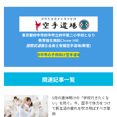
東京都府中市府中市立府中第二小学校となり
教育複合施設Clover Hill
国際武道
連合会
勇士會舘
空手道場(教室)
府中市の子供向け空手道場
関連記事一覧
5月の連休明けの「学校行きたくな
い」を防ぐ。今、空手で体力をつけ
て新生活の疲れを吹き飛ばすべき理
由