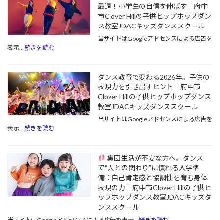
で
る
最適！小学生の自信を伸ばす｜府中
脳
「本
市Clover Hillの子供ヒップホップダン
を
気
ス教室JDACキッズダンススクール
活
の
性
当サイトはGoogleアドセンスによる広告を
ダ
化！
:
表示…
続きを読む
ン
複
【府
ス
雑
中
教
な
市
育」
ダンス教育で変わる2026年。子供の
ス
習
表現力を引き出すヒント｜府中市
テ
い
Clover Hillの子供ヒップホップダンス
ッ
事】
教室JDACキッズダンススクール
プ
3
学
が
当サイトはGoogleアドセンスによる広告を
期
「空
:
表示…
続きを読む
ス
間
ダ
タ
把
ン
ー
握
ス
集団生活が不安な方へ。ダンス
ト
能
教
で“人との関わり”に慣れる入学準
に
力」
育
最
備：自己肯定感と協調性を育む身体
と
で
適！
「記
表現の力｜府中市Clover Hillの子供ヒ
変
小
憶
ップホップダンス教室JDACキッズダ
わ
学
力」
る
ンススクール
生
を
2026
:
当サイトはGoogleアドセンスによる広告を表示…
続きを読む