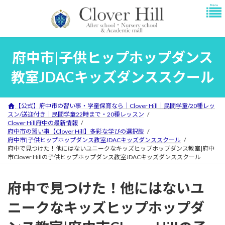
コ
ナ
ン
ビ
テ
ゲ
ン
ー
ツ
シ
府中市|子供ヒップホップダンス
へ
ョ
ス
ン
教室JDACキッズダンススクール
キ
に
ッ
移
プ
動
【公式】府中市の習い事・学童保育なら｜Clover Hill｜民間学童/20種レッ
スン/送迎付き｜民間学童22時まで・20種レッスン
Clover Hill府中の最新情報
府中市の習い事【Clover Hill】多彩な学びの選択肢
府中市|子供ヒップホップダンス教室JDACキッズダンススクール
府中で見つけた！他にはないユニークなキッズヒップホップダンス教室|府中
市Clover Hillの子供ヒップホップダンス教室JDACキッズダンススクール
府中で見つけた！他にはないユ
ニークなキッズヒップホップダ