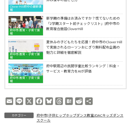
準
室
プ
Clover Hill府中の最新情
備：
JDAC
報
ホ
自
キ
ッ
新学期の準備はお済みですか？慌てないための
己
ッ
プ
「2学期スタート前チェックリスト」|府中市の
肯
ズ
ダ
教育複合施設CloverHill
定
ダ
府中市 教育・子育て情
ン
報
感
ン
ス
と
ス
教
夏休みの子どもたちを応援！府中市のClover Hill
協
ス
室
で実施されるローソンおにぎり無料配布企画の
調
ク
JDAC
魅力と詳細を徹底解説
府中市 教育・子育て情
性
ー
キ
報
を
ル
ッ
府中駅周辺の民間学童比較ランキング｜料金・
育
ズ
サービス・教育力をAIが評価
む
ダ
身
ン
府中市 教育・子育て情
報
体
ス
表
ス
現
ク
の
ー
E
L
X
F
B
T
H
R
共
力
ル
m
i
a
l
h
a
e
有
｜
府
府中市|子供ヒップホップダンス教室JDACキッズダンス
カテゴリー
a
n
c
u
r
t
d
中
スクール
i
e
e
e
e
e
d
市
Clover