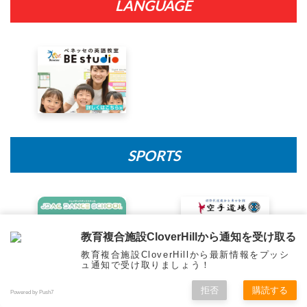
LANGUAGE
SPORTS
教育複合施設CloverHillから通知を受け取る
教育複合施設CloverHillから最新情報をプッシ
ュ通知で受け取りましょう！
拒否
購読する
Powered by Push7