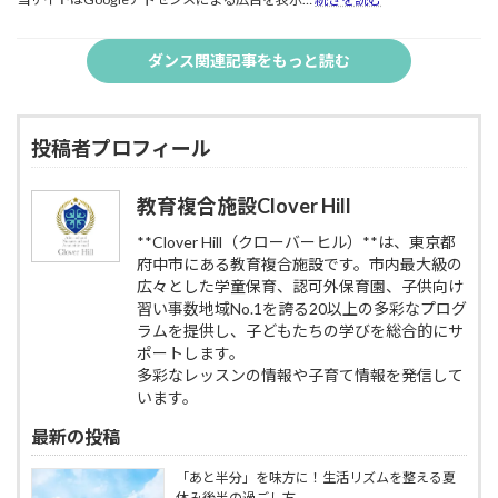
の
呼
年。
自
び
子
集
信
覚
供
団
ダンス関連記事をもっと読む
を
ま
の
生
伸
す
表
活
ば
｜
現
が
す
府
力
不
｜
中
投稿者プロフィール
を
安
府
市
引
な
中
の
き
方
教育複合施設Clover Hill
市
教
出
へ。
Clover
育
す
ダ
Hill
**Clover Hill（クローバーヒル）**は、東京都
複
ヒ
ン
の
府中市にある教育複合施設です。市内最大級の
合
ン
ス
子
施
ト
広々とした学童保育、認可外保育園、子供向け
で“人
供
設
｜
習い事数地域No.1を誇る20以上の多彩なプログ
と
ヒ
CloverHill
府
ラムを提供し、子どもたちの学びを総合的にサ
の
ッ
中
関
ポートします。
プ
市
わ
多彩なレッスンの情報や子育て情報を発信して
ホ
Clover
り”に
ッ
います。
Hill
慣
プ
の
れ
最新の投稿
ダ
子
る
ン
供
入
ス
「あと半分」を味方に！生活リズムを整える夏
ヒ
学
教
休み後半の過ごし方
ッ