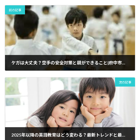
l
b
s
a
n
i
Hill
o
k
d
a
t
の
前の記事
子
o
y
s
供
k
ヒ
ッ
プ
ホ
ッ
プ
ダ
ケガは大丈夫？空手の安全対策と親ができること|府中市人気の子供空手教室国際武道連合会勇士會館CloverHill府中空手道場
ン
ス
教
室
次の記事
JDAC
キ
ッ
ズ
ダ
ン
ス
ス
ク
2025年以降の英語教育はどう変わる？最新トレンドと最適な教室選び|府中市人気のでClover Hillベネッセの子供英語・英会話教室BE studio
ー