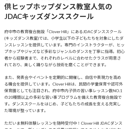
供ヒップホップダンス教室人気の
JDACキッズダンススクール
府中市の教育複合施設「Clover Hill」にあるJDACダンススクール
(キッズダンス教室)では、小学生以下の子どもたちを対象にしたダ
ンスレッスンを提供しています。専門のインストラクターが、ヒッ
プホップやジャズなど多彩なジャンルのダンスを丁寧に指導。初心
者から経験者まで、それぞれのレベルに合わせたクラスが用意さ
れており、楽しく踊りながら技術を磨くことができます。
また、発表会やイベントを定期的に開催し、自信や表現力を高め
る機会を提供しています。Clover Hillは、民間の学童保育や認可外
保育園としても注目され、府中市内子供の習い事レッスン数NO.1
の20種類以上の多彩な習い事プログラムを備えた教育複合施設で
す。ダンススクールをはじめ、子どもたちの成長を支える充実し
た環境が整っています。
ただいま無料体験レッスンを随時受付中！Clover Hill JDACダンス