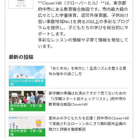
ダ
Hill
**Clover Hill（クローバーヒル）**は、東京都
複
ヒ
ン
の
府中市にある教育複合施設です。市内最大級の
合
ン
ス
子
施
ト
広々とした学童保育、認可外保育園、子供向け
で“人
供
設
｜
習い事数地域No.1を誇る20以上の多彩なプログ
と
ヒ
CloverHill
府
ラムを提供し、子どもたちの学びを総合的にサ
の
ッ
中
関
ポートします。
プ
市
わ
多彩なレッスンの情報や子育て情報を発信して
ホ
Clover
り”に
ッ
います。
Hill
慣
プ
の
れ
最新の投稿
ダ
子
る
ン
供
入
ス
「あと半分」を味方に！生活リズムを整える夏
ヒ
学
教
休み後半の過ごし方
ッ
準
室
プ
Clover Hill府中の最新情
備：
JDAC
報
ホ
自
キ
ッ
新学期の準備はお済みですか？慌てないための
己
ッ
プ
「2学期スタート前チェックリスト」|府中市の
肯
ズ
ダ
教育複合施設CloverHill
定
ダ
府中市 教育・子育て情
ン
報
感
ン
ス
と
ス
教
夏休みの子どもたちを応援！府中市のClover Hill
協
ス
室
で実施されるローソンおにぎり無料配布企画の
調
ク
JDAC
魅力と詳細を徹底解説
府中市 教育・子育て情
性
ー
キ
報