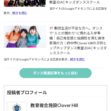
教室JDACキッズダンススクール
プ
3
学
が
当サイトはGoogleアドセンスによる広告を
期
「空
:
表示…
続きを読む
ス
間
ダ
タ
把
ン
ー
握
ス
集団生活が不安な方へ。ダンス
ト
能
教
で“人との関わり”に慣れる入学準
に
力」
育
最
備：自己肯定感と協調性を育む身体
と
で
適！
「記
表現の力｜府中市Clover Hillの子供ヒ
変
小
憶
ップホップダンス教室JDACキッズダ
わ
学
力」
る
ンススクール
生
を
2026
:
当サイトはGoogleアドセンスによる広告を表示…
続きを読む
の
呼
年。
自
び
子
集
信
覚
供
団
ダンス関連記事をもっと読む
を
ま
の
生
伸
す
表
活
ば
｜
現
が
す
府
力
不
｜
中
投稿者プロフィール
を
安
府
市
引
な
中
の
き
方
教育複合施設Clover Hill
市
教
出
へ。
Clover
育
す