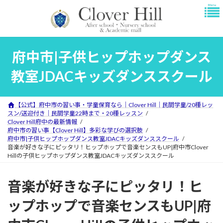
コ
ナ
ン
ビ
テ
ゲ
ン
ー
ツ
シ
府中市|子供ヒップホップダンス
へ
ョ
ス
ン
教室JDACキッズダンススクール
キ
に
ッ
移
プ
動
【公式】府中市の習い事・学童保育なら｜Clover Hill｜民間学童/20種レッ
スン/送迎付き｜民間学童22時まで・20種レッスン
Clover Hill府中の最新情報
府中市の習い事【Clover Hill】多彩な学びの選択肢
府中市|子供ヒップホップダンス教室JDACキッズダンススクール
音楽が好きな子にピッタリ！ヒップホップで音楽センスもUP|府中市Clover
Hillの子供ヒップホップダンス教室JDACキッズダンススクール
音楽が好きな子にピッタリ！ヒ
ップホップで音楽センスもUP|府