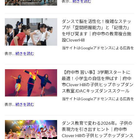
:
表示…
続きを読む
府
中
の
ダンスで脳を活性化！複雑なステッ
教
プが「空間把握能力」と「記憶力」
育
を呼び覚ます｜府中市の教育複合施
複
合
設CloverHill
施
当サイトはGoogleアドセンスによる広告を
設
:
表示…
続きを読む
が
ダ
仕
ン
掛
ス
【府中市 習い事】3学期スタートに
け
で
る
最適！小学生の自信を伸ばす｜府中
脳
「本
市Clover Hillの子供ヒップホップダン
を
気
ス教室JDACキッズダンススクール
活
の
性
当サイトはGoogleアドセンスによる広告を
ダ
化！
:
表示…
続きを読む
ン
複
【府
ス
雑
中
教
な
市
育」
ダンス教育で変わる2026年。子供の
ス
習
表現力を引き出すヒント｜府中市
テ
い
Clover Hillの子供ヒップホップダンス
ッ
事】