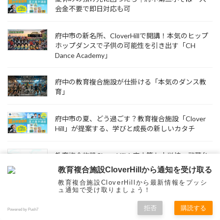
会金不要で即日対応も可
府中市の新名所、CloverHillで開講！本気のヒップ
ホップダンスで子供の可能性を引き出す「CH
Dance Academy」
府中の教育複合施設が仕掛ける「本気のダンス教
育」
府中市の夏、どう過ごす？教育複合施設「Clover
Hill」が提案する、学びと成長の新しいカタチ
教育複合施設CloverHill：府中第七小学校・武蔵台
小学校の統合で見据える、子どもたちの未来
教育複合施設CloverHillから通知を受け取る
教育複合施設CloverHillから最新情報をプッシ
ュ通知で受け取りましょう！
「やりたいこと」が見つからない夏へ。お子様の
可能性を広げるヒント
拒否
購読する
Powered by Push7