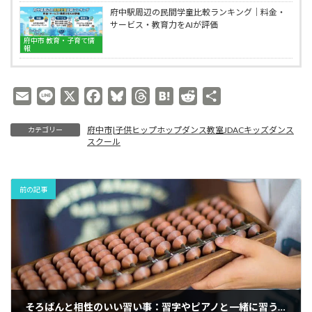
を
ル
ッ
府中駅周辺の民間学童比較ランキング｜料金・
育
ズ
サービス・教育力をAIが評価
む
ダ
身
ン
府中市 教育・子育て情
報
体
ス
表
ス
現
ク
の
ー
E
L
X
F
B
T
H
R
共
力
ル
m
i
a
l
h
a
e
有
｜
府
府中市|子供ヒップホップダンス教室JDACキッズダンス
カテゴリー
a
n
c
u
r
t
d
中
スクール
i
e
e
e
e
e
d
市
Clover
l
b
s
a
n
i
Hill
o
k
d
a
t
の
前の記事
子
o
y
s
供
k
ヒ
ッ
プ
ホ
ッ
プ
ダ
そろばんと相性のいい習い事：習字やピアノと一緒に習うと効果的？|Clover Hill府中の子供向け人気カルチャーキッズそろばん教室
ン