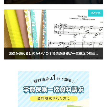
ス
教
室
次の記事
JDAC
キ
ッ
ズ
ダ
ン
ス
ス
ク
楽譜が読めると何がいいの？音楽の基礎が一生役立つ理由|府中市Clover Hillの子供向け人気の個別指導ピアノ教室
ー
ル