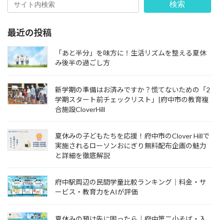
検索
最近の投稿
「あと半分」を味方に！生活リズムを整える夏休
み後半の過ごし方
新学期の準備はお済みですか？慌てないための「2
学期スタート前チェックリスト」|府中市の教育複
合施設CloverHill
夏休みの子どもたちを応援！府中市のClover Hillで
実施されるローソンおにぎり無料配布企画の魅力
と詳細を徹底解説
府中駅周辺の民間学童比較ランキング｜料金・サ
ービス・教育力をAIが評価
夏休みの預け先に困ったら｜府中第二小そば・入