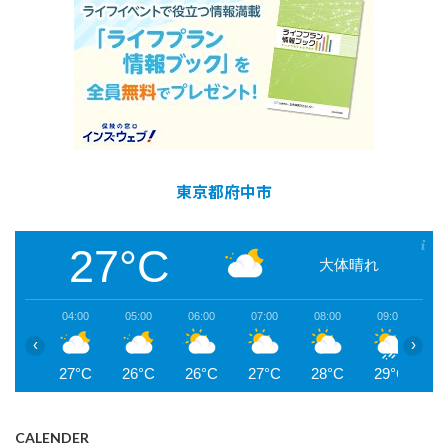
東京都府中市
27°C
大体晴れ
04:00
05:00
06:00
07:00
08:00
09:00
1
‹
›
27°C
26°C
26°C
27°C
28°C
29°C
3
CALENDER