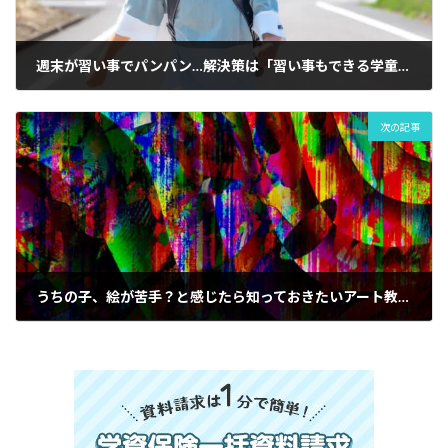
週末が習い事でパンパン…解決策は「習い事もできる学童保育」！|府中市の教育複合施設CloverHill
次の記事
うちの子、絵が苦手？と感じたら知っておきたいアート教育のポイント|府中市のRoots + Wings Creative Studio英語と絵画造形の融合人気の子供アート教室