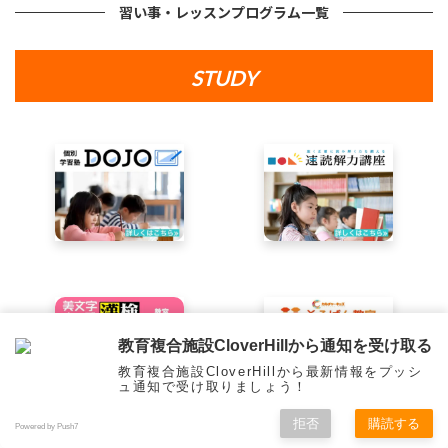
習い事・レッスンプログラム一覧
STUDY
教育複合施設CloverHillから通知を受け取る
教育複合施設CloverHillから最新情報をプッシ
ュ通知で受け取りましょう！
拒否
購読する
Powered by Push7