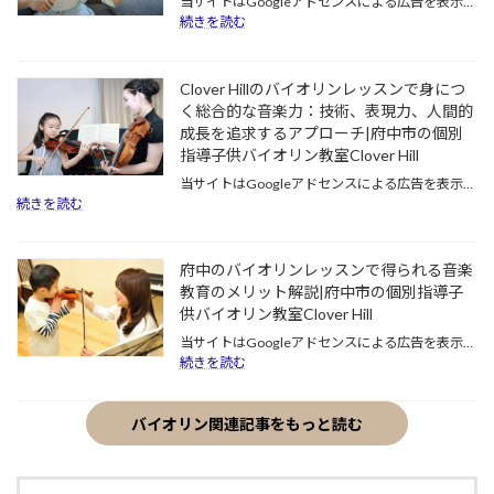
当サイトはGoogleアドセンスによる広告を表示…
緒
ン
:
続きを読む
に
初
バ
素
心
イ
敵
者
オ
Clover Hillのバイオリンレッスンで身につ
な
に
リ
く総合的な音楽力：技術、表現力、人間的
1
こ
ン
年
成長を追求するアプローチ|府中市の個別
そ
を
に
指導子供バイオリン教室Clover Hill
リ
習
し
ト
う
当サイトはGoogleアドセンスによる広告を表示…
よ
ミ
こ
:
続きを読む
う
ッ
と
Clover
｜
Hill
ク
で
府
の
教
受
中
府中のバイオリンレッスンで得られる音楽
バ
育
験
市
教育のメリット解説|府中市の個別指導子
イ
を：
に
の
オ
供バイオリン教室Clover Hill
府
有
個
リ
中
利
当サイトはGoogleアドセンスによる広告を表示…
別
ン
市
に
:
続きを読む
指
レ
の
な
府
導
ッ
教
る？
中
子
ス
育
そ
の
バイオリン関連記事をもっと読む
供
ン
複
の
バ
バ
で
合
理
イ
イ
身
施
由
オ
オ
に
設
と