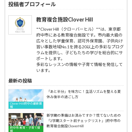
リ
投稿者プロフィール
リ
つ
CloverHill
効
ン
ン
く
の
果
レ
教
総
新
を
ッ
教育複合施設Clover Hill
室
合
た
徹
ス
Clover
的
な
底
ン
Hill
**Clover Hill（クローバーヒル）**は、東京都
な
取
解
で
府中市にある教育複合施設です。市内最大級の
音
り
説|
得
広々とした学童保育、認可外保育園、子供向け
楽
組
府
ら
習い事数地域No.1を誇る20以上の多彩なプログ
力：
み
中
れ
技
ラムを提供し、子どもたちの学びを総合的にサ
市
る
術、
ポートします。
の
音
表
個
多彩なレッスンの情報や子育て情報を発信して
楽
現
別
教
います。
力、
指
育
人
導
最新の投稿
の
間
子
メ
的
供
リ
「あと半分」を味方に！生活リズムを整える夏
成
バ
ッ
休み後半の過ごし方
長
イ
ト
Clover Hill府中の最新情
を
オ
解
報
追
リ
説|
新学期の準備はお済みですか？慌てないための
求
ン
府
「2学期スタート前チェックリスト」|府中市の
す
教
中
教育複合施設CloverHill
る
室
府中市 教育・子育て情
市
報
ア
Clover