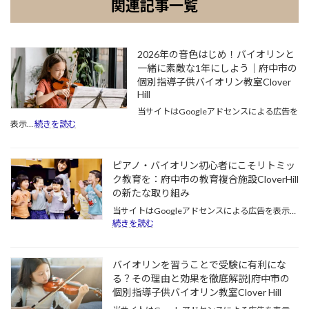
関連記事一覧
2026年の音色はじめ！バイオリンと
一緒に素敵な1年にしよう｜府中市の
個別指導子供バイオリン教室Clover
Hill
当サイトはGoogleアドセンスによる広告を
:
表示…
続きを読む
2026
年
の
ピアノ・バイオリン初心者にこそリトミッ
音
ク教育を：府中市の教育複合施設CloverHill
色
の新たな取り組み
は
じ
当サイトはGoogleアドセンスによる広告を表示…
め！
:
続きを読む
バ
ピ
イ
ア
オ
ノ・
バイオリンを習うことで受験に有利にな
リ
バ
る？その理由と効果を徹底解説|府中市の
ン
イ
個別指導子供バイオリン教室Clover Hill
と
オ
一
リ