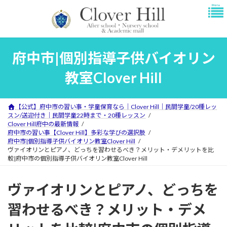
コ
ナ
ン
ビ
テ
ゲ
ン
ー
ツ
シ
府中市|個別指導子供バイオリン
へ
ョ
ス
ン
教室Clover Hill
キ
に
ッ
移
プ
動
【公式】府中市の習い事・学童保育なら｜Clover Hill｜民間学童/20種レッ
スン/送迎付き｜民間学童22時まで・20種レッスン
Clover Hill府中の最新情報
府中市の習い事【Clover Hill】多彩な学びの選択肢
府中市|個別指導子供バイオリン教室Clover Hill
ヴァイオリンとピアノ、どっちを習わせるべき？メリット・デメリットを比
較|府中市の個別指導子供バイオリン教室Clover Hill
ヴァイオリンとピアノ、どっちを
習わせるべき？メリット・デメ