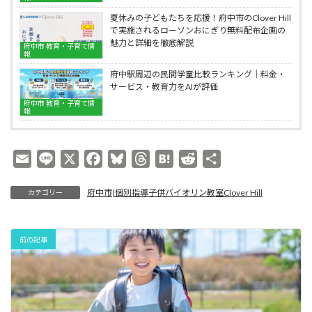
の
Hill
プ
個
夏休みの子どもたちを応援！府中市のClover Hill
ロ
別
で実施されるローソンおにぎり無料配布企画の
ー
指
魅力と詳細を徹底解説
府中市 教育・子育て情
チ|
導
報
府
子
中
府中駅周辺の民間学童比較ランキング｜料金・
供
市
サービス・教育力をAIが評価
バ
の
イ
府中市 教育・子育て情
報
個
オ
別
リ
指
ン
導
教
E
L
X
F
B
T
H
R
共
子
室
供
m
i
a
l
h
a
e
有
Clover
バ
Hill
府中市|個別指導子供バイオリン教室Clover Hill
カテゴリー
a
n
c
u
r
t
d
イ
i
e
e
e
e
e
d
オ
リ
l
b
s
a
n
i
ン
前の記事
o
k
d
a
t
教
室
o
y
s
Clover
k
Hill