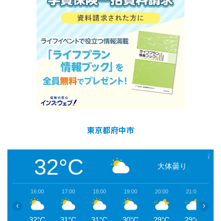
東京都府中市
32°C
大体曇り
16:00
17:00
18:00
19:00
20:00
21:00
2
‹
›
32°C
31°C
31°C
30°C
29°C
29°C
2