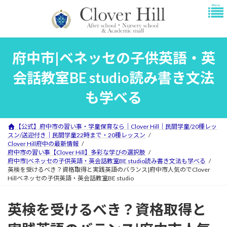
コ
ナ
ン
ビ
テ
ゲ
ン
ー
ツ
シ
府中市|ベネッセの子供英語・英
へ
ョ
ス
ン
会話教室BE studio読み書き文法
キ
に
ッ
移
も学べる
プ
動
【公式】府中市の習い事・学童保育なら｜Clover Hill｜民間学童/20種レッ
スン/送迎付き｜民間学童22時まで・20種レッスン
Clover Hill府中の最新情報
府中市の習い事【Clover Hill】多彩な学びの選択肢
府中市|ベネッセの子供英語・英会話教室BE studio読み書き文法も学べる
英検を受けるべき？資格取得と実践英語のバランス|府中市人気のでClover
Hillベネッセの子供英語・英会話教室BE studio
英検を受けるべき？資格取得と