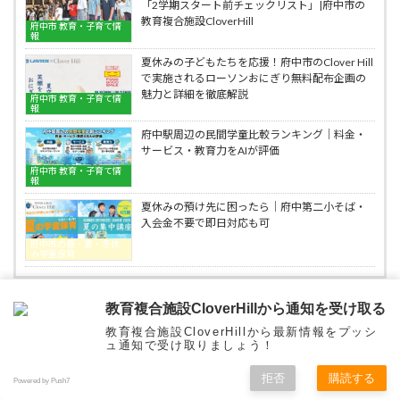
な
BE
「2学期スタート前チェックリスト」|府中市の
英
ネ
学
studio
教育複合施設CloverHill
会
ッ
府中市 教育・子育て情
び
報
話
セ
方
教
の
夏休みの子どもたちを応援！府中市のClover Hill
｜
室
子
で実施されるローソンおにぎり無料配布企画の
府
BE
供
魅力と詳細を徹底解説
中
studio
府中市 教育・子育て情
英
報
市
語・
人
府中駅周辺の民間学童比較ランキング｜料金・
英
気
サービス・教育力をAIが評価
会
の
話
府中市 教育・子育て情
で
報
教
Clover
室
Hill
夏休みの預け先に困ったら｜府中第二小そば・
BE
ベ
入会金不要で即日対応も可
studio
ネ
府中市の春・夏・冬休
ッ
み学童保育
セ
の
子
教育複合施設CloverHillから通知を受け取る
E
L
X
F
B
T
H
R
共
供
教育複合施設CloverHillから最新情報をプッシ
英
m
i
a
l
h
a
e
有
ュ通知で受け取りましょう！
語・
府中市|ベネッセの子供英語・英会話教室BE studio読み
カテゴリー
a
n
c
u
r
t
d
英
書き文法も学べる
拒否
購読する
会
i
e
e
e
e
e
d
Powered by Push7
話