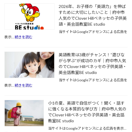
か
に
2026年、お子様の「英語力」を伸ば
ら
繋
すために大切にしたいこと｜府中市
始
が
人気のでClover Hillベネッセの子供英
め
る!
語・英会話教室BE studio
る？
新
早
1
当サイトはGoogleアドセンスによる広告を
年
期
:
表示…
続きを読む
生
英
2026
か
語
年、
ら
教
お
英語教育は3歳がチャンス！“遊びな
の
育
子
がら学ぶ”が成功のカギ｜府中市人気
英
の
様
語
のでClover Hillベネッセの子供英語・
メ
の
が
リ
「英
英会話教室BE studio
育
ッ
語
当サイトはGoogleアドセンスによる広告を
む、
ト・
力」
:
表示…
続きを読む
真
デ
を
英
の
メ
伸
語
国
リ
ば
教
小1の夏、英語で自信がつく！聞く・話す
際
ッ
す
育
力
に強くなる本質的な学び方｜府中市人気の
ト
た
は
｜
を
め
でClover Hillベネッセの子供英語・英会話
3
府
徹
に
歳
教室BE studio
中
底
大
が
当サイトはGoogleアドセンスによる広告を表示…
市
解
切
チ