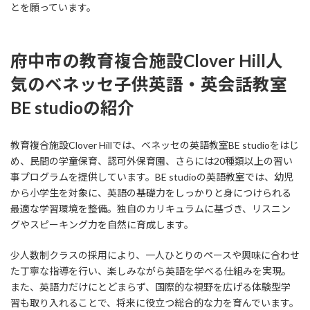
とを願っています。
府中市の教育複合施設Clover Hill人
気の
ベネッセ子供英語・英会話教室
BE studio
の紹介
教育複合施設Clover Hillでは、ベネッセの英語教室BE studioをはじ
め、民間の学童保育、認可外保育園、さらには20種類以上の習い
事プログラムを提供しています。BE studioの英語教室では、幼児
から小学生を対象に、英語の基礎力をしっかりと身につけられる
最適な学習環境を整備。独自のカリキュラムに基づき、リスニン
グやスピーキング力を自然に育成します。
少人数制クラスの採用により、一人ひとりのペースや興味に合わせ
た丁寧な指導を行い、楽しみながら英語を学べる仕組みを実現。
また、英語力だけにとどまらず、国際的な視野を広げる体験型学
習も取り入れることで、将来に役立つ総合的な力を育んでいます。