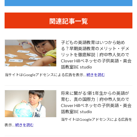
関連記事一覧
子どもの英語教育はいつから始め
る？早期英語教育のメリット・デメ
リットを徹底解説｜府中市人気ので
Clover Hillベネッセの子供英語・英会
話教室BE studio
:
当サイトはGoogleアドセンスによる広告を表示…
続きを読む
子
ど
も
将来に繋がる!新1年生からの英語が
の
育む、真の国際力｜府中市人気ので
英
Clover Hillベネッセの子供英語・英会
語
話教室BE studio
教
育
当サイトはGoogleアドセンスによる広告を
は
:
表示…
続きを読む
い
将
つ
来