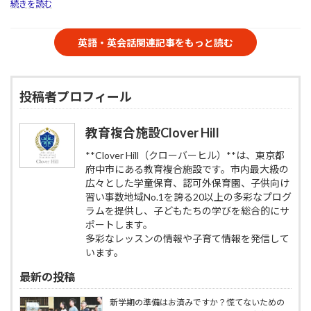
:
続きを読む
人
説
に
ャ
小
気
｜
し
ン
1
の
府
た
ス！“遊
の
英語・英会話関連記事をもっと読む
で
中
い
び
夏、
Clover
市
こ
な
英
Hill
人
と
が
語
ベ
気
｜
ら
で
ネ
投稿者プロフィール
の
府
学
自
ッ
で
中
ぶ”が
信
セ
Clover
市
成
が
の
Hill
教育複合施設Clover Hill
人
功
つ
子
ベ
気
の
く！
供
ネ
**Clover Hill（クローバーヒル）**は、東京都
の
カ
聞
英
ッ
府中市にある教育複合施設です。市内最大級の
で
ギ
く・
語・
セ
Clover
広々とした学童保育、認可外保育園、子供向け
｜
話
英
の
Hill
習い事数地域No.1を誇る20以上の多彩なプログ
府
す
会
子
ベ
中
ラムを提供し、子どもたちの学びを総合的にサ
に
話
供
ネ
市
強
ポートします。
教
英
ッ
人
く
多彩なレッスンの情報や子育て情報を発信して
室
語・
セ
気
な
BE
います。
英
の
の
る
studio
会
子
で
本
最新の投稿
話
供
Clover
質
教
英
Hill
的
新学期の準備はお済みですか？慌てないための
室
語・
ベ