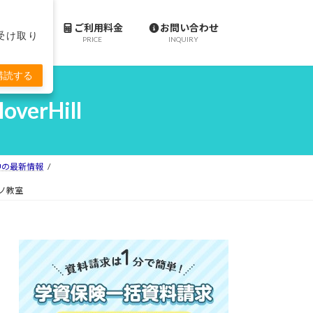
施設案内
ご利用料金
お問い合わせ
で受け取り
ACILITY
PRICE
INQUIRY
購読する
rHill
ll府中の最新情報
アノ教室