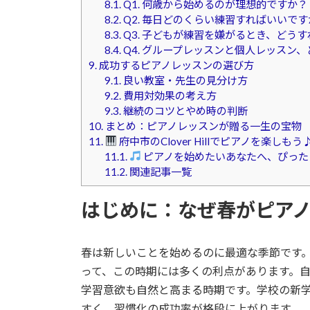
8.1.
Q1. 何歳から始めるのが理想的ですか？
8.2.
Q2. 毎日どのくらい練習すればいいです
8.3.
Q3. 子どもが練習を嫌がるとき、どう
8.4.
Q4. グループレッスンと個人レッスン
9.
成功するピアノレッスンの選び方
9.1.
良い教室・先生の見分け方
9.2.
費用対効果の考え方
9.3.
継続のコツとやめ時の判断
10.
まとめ：ピアノレッスンが贈る一生の宝物
11.
府中市のClover Hillでピアノを楽し
11.1.
ピアノを始めたいあなたへ、ぴった
11.2.
関連記事一覧
はじめに：なぜ春がピア
春は新しいことを始めるのに最適な季節です
って、この時期には多くの利点があります。
学習意欲も自然と高まる時期です。学校の新
すく、習慣化の成功率が格段に上がります。