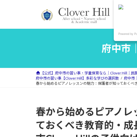
コ
ナ
ン
ビ
テ
ゲ
ン
ー
ツ
シ
Powered by P
へ
ョ
府中市｜
ス
ン
キ
に
ッ
移
プ
動
【公式】府中市の習い事・学童保育なら｜Clover Hill｜
府中市の習い事【Clover Hill】多彩な学びの選択肢
府中市｜
春から始めるピアノレッスンの魅力：保護者が知っておくべき教育
春から始めるピアノレ
ておくべき教育的・成