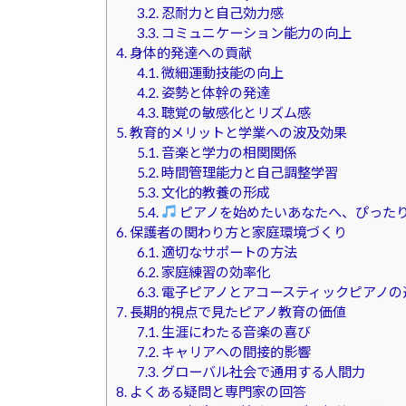
3.2.
忍耐力と自己効力感
3.3.
コミュニケーション能力の向上
4.
身体的発達への貢献
4.1.
微細運動技能の向上
4.2.
姿勢と体幹の発達
4.3.
聴覚の敏感化とリズム感
5.
教育的メリットと学業への波及効果
5.1.
音楽と学力の相関関係
5.2.
時間管理能力と自己調整学習
5.3.
文化的教養の形成
5.4.
ピアノを始めたいあなたへ、ぴった
6.
保護者の関わり方と家庭環境づくり
6.1.
適切なサポートの方法
6.2.
家庭練習の効率化
6.3.
電子ピアノとアコースティックピアノの
7.
長期的視点で見たピアノ教育の価値
7.1.
生涯にわたる音楽の喜び
7.2.
キャリアへの間接的影響
7.3.
グローバル社会で通用する人間力
8.
よくある疑問と専門家の回答