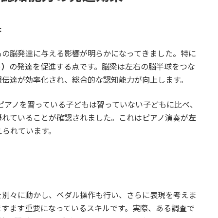
果
もの脳発達に与える影響が明らかになってきました。特に
う）
の発達を促進する点です。脳梁は左右の脳半球をつな
報伝達が効率化され、総合的な認知能力が向上します。
、ピアノを習っている子どもは習っていない子どもに比べ、
優れていることが確認されました。これはピアノ演奏が
左
えられています。
を別々に動かし、ペダル操作も行い、さらに表現を考えま
ますます重要になっているスキルです。実際、ある調査で