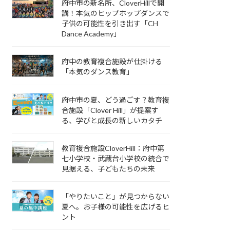
府中市の新名所、CloverHillで開
講！本気のヒップホップダンスで
子供の可能性を引き出す「CH
Dance Academy」
府中の教育複合施設が仕掛ける
「本気のダンス教育」
府中市の夏、どう過ごす？教育複
合施設「Clover Hill」が提案す
る、学びと成長の新しいカタチ
教育複合施設CloverHill：府中第
七小学校・武蔵台小学校の統合で
見据える、子どもたちの未来
「やりたいこと」が見つからない
夏へ。お子様の可能性を広げるヒ
ント