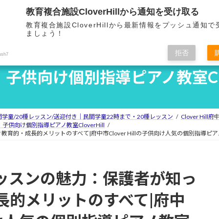
教育複合施設CloverHillから通知を受け取る
ホーム
Clover Hillとは
教育複合施設CloverHillから最新情報をプッシュ通知
HOME
OVERVIEW
F
ましょう！
拒否
ush7
子供向け個別指導ピアノ教室Clove
民間学童/20種レッスン/送迎付き｜民間学童22時まで・20種レッスン
Clover Hi
子供向け個別指導ピアノ教室CloverHill
的・成長的メリットのすべて|府中市Clover Hillの子供向け人気の個別指導ピ
ッスンの魅力：保護者が知っ
長的メリットのすべて|府中