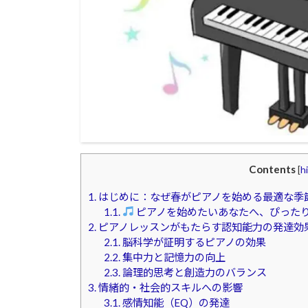
Contents
[
h
1.
はじめに：なぜ春がピアノを始める最適な季
1.1.
ピアノを始めたいあなたへ、ぴった
2.
ピアノレッスンがもたらす認知能力の発達効
2.1.
脳科学が証明するピアノの効果
2.2.
集中力と記憶力の向上
2.3.
論理的思考と創造力のバランス
3.
情緒的・社会的スキルへの影響
3.1.
感情知能（EQ）の発達