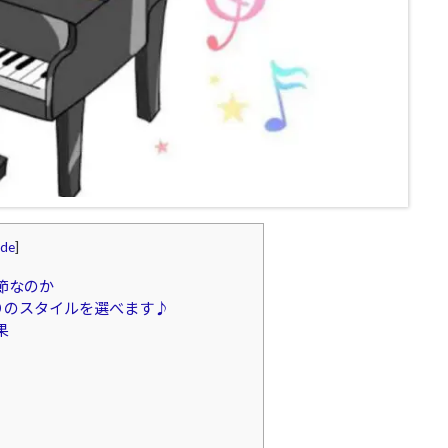
ide
]
節なのか
りのスタイルを選べます♪
果