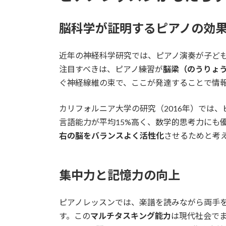
脳科学が証明するピアノの効
近年の神経科学研究では、ピアノ演奏が子ど
注目すべきは、ピアノ練習が
脳梁（のうりょ
ぐ神経線維の束で、ここが発達することで情
カリフォルニア大学の研究（2016年）では
言語能力が平均15%高く、数学的思考力にも
右の脳をバランスよく活性化
させるためと考
集中力と記憶力の向上
ピアノレッスンでは、楽譜を読みながら両手
す。この
マルチタスキング能力
は現代社会で