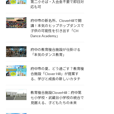
第二小そば・入会金不要で即日対
応も可
府中市の新名所、CloverHillで開
講！本気のヒップホップダンスで
子供の可能性を引き出す「CH
Dance Academy」
府中の教育複合施設が仕掛ける
「本気のダンス教育」
府中市の夏、どう過ごす？教育複
合施設「Clover Hill」が提案す
る、学びと成長の新しいカタチ
教育複合施設CloverHill：府中第
七小学校・武蔵台小学校の統合で
見据える、子どもたちの未来