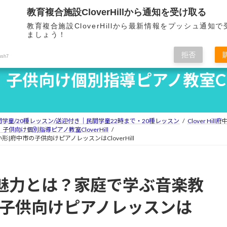
教育複合施設CloverHillから通知を受け取る
ホーム
Clover Hillとは
教育複合施設CloverHillから最新情報をプッシュ通知
HOME
OVERVIEW
F
ましょう！
拒否
ush7
子供向け個別指導ピアノ教室Clove
民間学童/20種レッスン/送迎付き｜民間学童22時まで・20種レッスン
Clover Hi
子供向け個別指導ピアノ教室CloverHill
中市の子供向けピアノレッスンはCloverHill
魅力とは？家庭で学ぶ音楽教
の子供向けピアノレッスンは