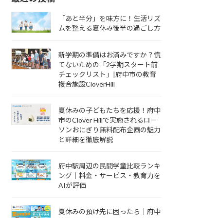
「あと半分」を味方に！生活リズ
ムを整える夏休み後半の過ごし方
新学期の準備はお済みですか？慌
てないための「2学期スタート前
チェックリスト」|府中市の教育
複合施設CloverHill
夏休みの子どもたちを応援！府中
市のClover Hillで実施されるロー
ソンおにぎり無料配布企画の魅力
と詳細を徹底解説
府中駅周辺の民間学童比較ランキ
ング｜料金・サービス・教育力を
AIが評価
夏休みの預け先に困ったら｜府中