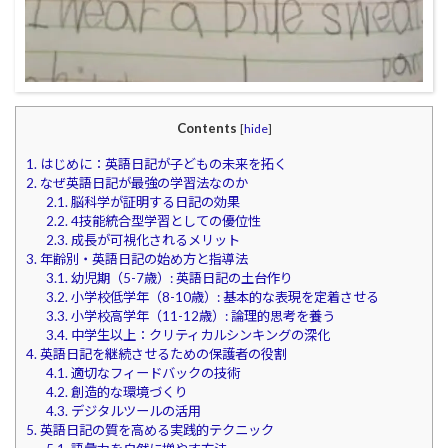
Contents
[
hide
]
1.
はじめに：英語日記が子どもの未来を拓く
2.
なぜ英語日記が最強の学習法なのか
2.1.
脳科学が証明する日記の効果
2.2.
4技能統合型学習としての優位性
2.3.
成長が可視化されるメリット
3.
年齢別・英語日記の始め方と指導法
3.1.
幼児期（5-7歳）: 英語日記の土台作り
3.2.
小学校低学年（8-10歳）: 基本的な表現を定着させる
3.3.
小学校高学年（11-12歳）: 論理的思考を養う
3.4.
中学生以上：クリティカルシンキングの深化
4.
英語日記を継続させるための保護者の役割
4.1.
適切なフィードバックの技術
4.2.
創造的な環境づくり
4.3.
デジタルツールの活用
5.
英語日記の質を高める実践的テクニック