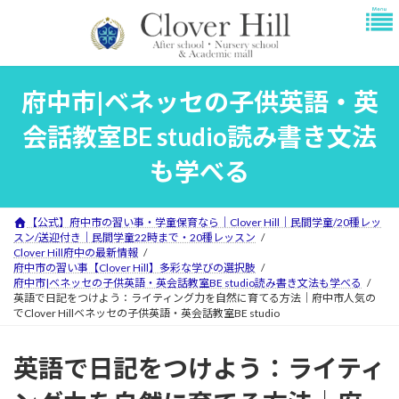
コ
ナ
ン
ビ
テ
ゲ
ン
ー
ツ
シ
府中市|ベネッセの子供英語・英
へ
ョ
ス
ン
会話教室BE studio読み書き文法
キ
に
ッ
移
も学べる
プ
動
【公式】府中市の習い事・学童保育なら｜Clover Hill｜民間学童/20種レッ
スン/送迎付き｜民間学童22時まで・20種レッスン
Clover Hill府中の最新情報
府中市の習い事【Clover Hill】多彩な学びの選択肢
府中市|ベネッセの子供英語・英会話教室BE studio読み書き文法も学べる
英語で日記をつけよう：ライティング力を自然に育てる方法｜府中市人気の
でClover Hillベネッセの子供英語・英会話教室BE studio
英語で日記をつけよう：ライティ