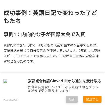
成功事例：英語日記で変わった子ど
もたち
事例1：内向的な子が国際大会で入賞
京都府のCさん（小5）はもともと人前で話すのが苦手でしたが、
英語日記を通じて自分の考えを整理する力がつき、2年後には英語
スピーチコンテストで優勝しました。日記が自己表現の安全な練
習場となったのです。
事例2：英語嫌いから英検準1級合格へ
教育複合施設CloverHillから通知を受け取る
教育複合施設CloverHillから最新情報をプッシ
埼玉県のD君（中2）は英語に苦手意識を持っていましたが、好き
ュ通知で受け取りましょう！
なゲームの話題から英語日記を始め、1年後には英語が得意科目
に。高校入学前に英検準1級に合格しました。
拒否
購読する
Powered by Push7