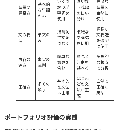
いくつ
適切な
高度な
基本的
語彙の
かの形
同義語
語彙を
な単語
豊富さ
容詞を
を使い
自然に
のみ
使用
分け
使用
多様な
接続詞
複雑な
文の構
単文の
文構造
で文を
文構造
造
み
を適切
つなぐ
を使用
に使用
簡単な
意見と
多角的
内容の
事実の
意見を
理由を
な視点
深さ
羅列
含む
述べる
で分析
ほとん
基本的
自然で
多くの
どの文
正確さ
な文法
正確な
誤り
法が正
は正確
英語
確
ポートフォリオ評価の実践