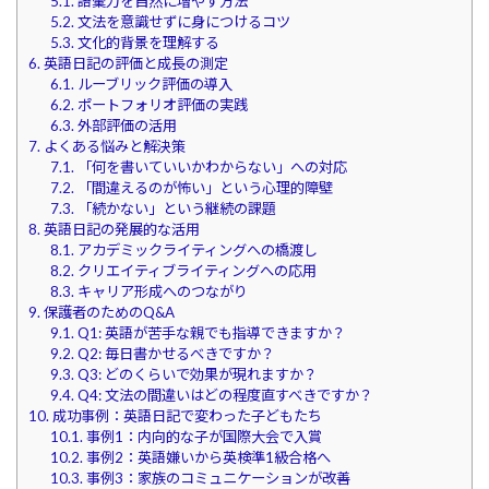
5.1.
語彙力を自然に増やす方法
5.2.
文法を意識せずに身につけるコツ
5.3.
文化的背景を理解する
6.
英語日記の評価と成長の測定
6.1.
ルーブリック評価の導入
6.2.
ポートフォリオ評価の実践
6.3.
外部評価の活用
7.
よくある悩みと解決策
7.1.
「何を書いていいかわからない」への対応
7.2.
「間違えるのが怖い」という心理的障壁
7.3.
「続かない」という継続の課題
8.
英語日記の発展的な活用
8.1.
アカデミックライティングへの橋渡し
8.2.
クリエイティブライティングへの応用
8.3.
キャリア形成へのつながり
9.
保護者のためのQ&A
9.1.
Q1: 英語が苦手な親でも指導できますか？
9.2.
Q2: 毎日書かせるべきですか？
9.3.
Q3: どのくらいで効果が現れますか？
9.4.
Q4: 文法の間違いはどの程度直すべきですか？
10.
成功事例：英語日記で変わった子どもたち
10.1.
事例1：内向的な子が国際大会で入賞
10.2.
事例2：英語嫌いから英検準1級合格へ
10.3.
事例3：家族のコミュニケーションが改善