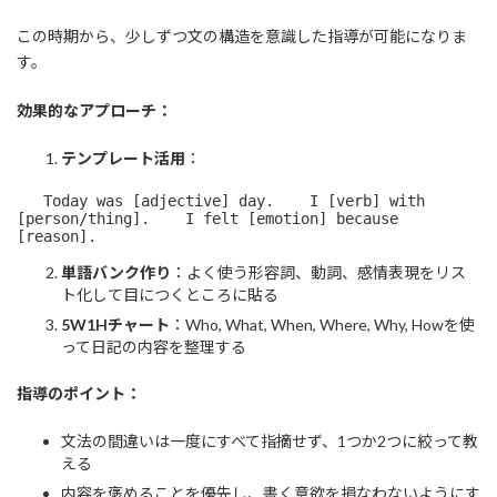
この時期から、少しずつ文の構造を意識した指導が可能になりま
す。
効果的なアプローチ：
テンプレート活用
：
   Today was [adjective] day.    I [verb] with 
[person/thing].    I felt [emotion] because 
[reason].
単語バンク作り
：よく使う形容詞、動詞、感情表現をリス
ト化して目につくところに貼る
5W1Hチャート
：Who, What, When, Where, Why, Howを使
って日記の内容を整理する
指導のポイント：
文法の間違いは一度にすべて指摘せず、1つか2つに絞って教
える
内容を褒めることを優先し、書く意欲を損なわないようにす