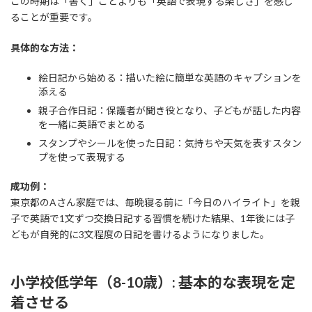
この時期は「書く」ことよりも「英語で表現する楽しさ」を感じ
ることが重要です。
具体的な方法：
絵日記から始める：描いた絵に簡単な英語のキャプションを
添える
親子合作日記：保護者が聞き役となり、子どもが話した内容
を一緒に英語でまとめる
スタンプやシールを使った日記：気持ちや天気を表すスタン
プを使って表現する
成功例：
東京都のAさん家庭では、毎晩寝る前に「今日のハイライト」を親
子で英語で1文ずつ交換日記する習慣を続けた結果、1年後には子
どもが自発的に3文程度の日記を書けるようになりました。
小学校低学年（8-10歳）: 基本的な表現を定
着させる