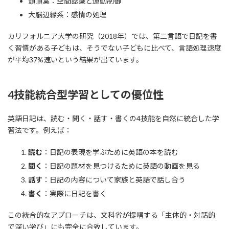
頭頂葉：空間認識と運動制御
大脳辺縁系：感情の処理
カリフォルニア大学の研究（2018年）では、第二言語で日記を書
く習慣がある子どもは、そうでない子どもに比べて、言語処理速度
が平均37%速いという結果が出ています。
4技能統合型学習としての優位性
英語日記は、読む・聞く・話す・書くの4技能を自然に統合した学
習法です。例えば：
読む
：日記の表現を学ぶために英語の本を読む
聞く
：日記の題材を見つけるために英語の動画を見る
話す
：日記の内容について家族と英語で話し合う
書く
：実際に日記を書く
この統合的なアプローチは、文科省が提唱する「主体的・対話的
で深い学び」にも完全に合致しています。