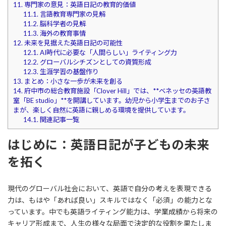
11.
専門家の意見：英語日記の教育的価値
11.1.
言語教育専門家の見解
11.2.
脳科学者の見解
11.3.
海外の教育事情
12.
未来を見据えた英語日記の可能性
12.1.
AI時代に必要な「人間らしい」ライティング力
12.2.
グローバルシチズンとしての資質形成
12.3.
生涯学習の基盤作り
13.
まとめ：小さな一歩が未来を創る
14.
府中市の総合教育施設「Clover Hill」では、**ベネッセの英語教
室「BE studio」**を開講しています。​幼児から小学生までのお子さ
まが、楽しく自然に英語に親しめる環境を提供しています。​
14.1.
関連記事一覧
はじめに：英語日記が子どもの未来
を拓く
現代のグローバル社会において、英語で自分の考えを表現できる
力は、もはや「あれば良い」スキルではなく「必須」の能力とな
っています。中でも英語ライティング能力は、学業成績から将来の
キャリア形成まで、人生の様々な局面で決定的な役割を果たしま