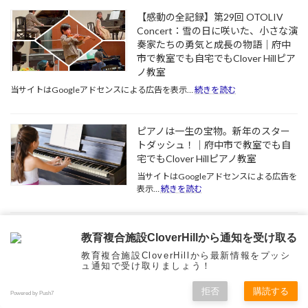
1
ノ
【感動の全記録】第29回 OTOLIV
曲
は
Concert：雪の日に咲いた、小さな演
を
「最
奏家たちの勇気と成長の物語｜府中
弾
強
市で教室でも自宅でもClover Hillピア
き
の
終
ノ教室
知
え
育」
:
当サイトはGoogleアドセンスによる広告を表示…
続きを読む
た
だ
【感
達
っ
動
成
た。
の
ピアノは一生の宝物。新年のスター
感
東
全
トダッシュ！｜府中市で教室でも自
が、
大
記
学
宅でもClover Hillピアノ教室
生
録】
校
の
第
当サイトはGoogleアドセンスによる広告を
の
多
29
:
表示…
続きを読む
勉
く
回
ピ
強
OTOLIV
が
ア
に
Concert：
ピ
ノ
目標達成の喜びを体感！発表会まで
も
雪
ア
は
教育複合施設CloverHillから通知を受け取る
のプロセスが子供を変える理由｜府
動
の
ノ
一
教育複合施設CloverHillから最新情報をプッシ
じ
日
中市で教室でも自宅でもClover Hillピ
経
生
ュ通知で受け取りましょう！
な
に
験
アノ教室
の
い
咲
者
宝
当サイトはGoogleアドセンスによる広告を
拒否
購読する
集
い
で
Powered by Push7
物。
:
表示…
続きを読む
中
た、
あ