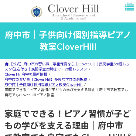
コ
ナ
ン
ビ
テ
ゲ
ン
ー
ツ
シ
府中市｜子供向け個別指導ピアノ
へ
ョ
ス
ン
教室CloverHill
キ
に
ッ
移
プ
動
【公式】府中市の習い事・学童保育なら｜Clover Hill｜民間学童/20種レッ
スン/送迎付き｜民間学童22時まで・20種レッスン
Clover Hill府中の最新情報
府中市の習い事【Clover Hill】多彩な学びの選択肢
府中市｜子供向け個別指導ピアノ教室CloverHill
家庭でできる！ピアノ習慣が子どもの学びを支える理由｜府中市で教室でも
自宅でもClover Hillピアノ教室
家庭でできる！ピアノ習慣が子ど
もの学びを支える理由｜府中市