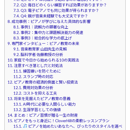
7.2.
Q2: 毎日どのくらい練習すれば効果がありますか？
7.3.
Q3: 電子ピアノでも同じ効果が得られますか？
7.4.
Q4: 親が音楽未経験でも大丈夫ですか？
8.
成功事例：ピアノが学びに与えた具体的な影響
8.1.
事例1：読解力の顕著な向上
8.2.
事例2：集中力と課題解決能力の発達
8.3.
事例3：総合的な学力の底上げ
9.
専門家インタビュー：ピアノ教育の未来
9.1.
音楽教育家 山田先生の見解
9.2.
脳科学者 佐藤教授の分析
10.
家庭で今日から始められる10の実践法
11.
注意すべき落とし穴と対処法
11.1.
練習嫌いを防ぐために
11.2.
スランプ時の対応
12.
ピアノ教育の経済的側面と賢い投資法
12.1.
費用対効果の分析
12.2.
コストを抑える工夫
13.
将来を見据えたピアノ教育の意義
13.1.
AI時代に必要な人間らしい能力
13.2.
生涯学習としての価値
14.
まとめ：ピアノ習慣が贈る一生の財産
15.
ピアノをもっと身近に！CloverHillの柔軟レッスンプラン
15.1.
ピアノを始めたいあなたへ、ぴったりのスタイルを選べ