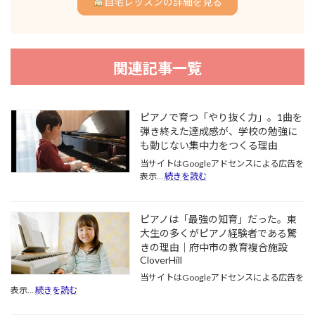
自宅レッスンの詳細を見る
関連記事一覧
ピアノで育つ「やり抜く力」。1曲を
弾き終えた達成感が、学校の勉強に
も動じない集中力をつくる理由
当サイトはGoogleアドセンスによる広告を
:
表示…
続きを読む
ピ
ア
ノ
ピアノは「最強の知育」だった。東
で
大生の多くがピアノ経験者である驚
育
きの理由｜府中市の教育複合施設
つ
CloverHill
「や
り
当サイトはGoogleアドセンスによる広告を
抜
:
表示…
続きを読む
ピ
く
ア
力」。