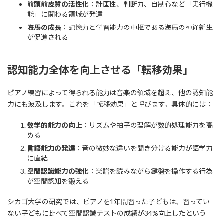
前頭前皮質の活性化
：計画性、判断力、自制心など「実行機
能」に関わる領域が発達
海馬の成長
：記憶力と学習能力の中枢である海馬の神経新生
が促進される
認知能力全体を向上させる「転移効果」
ピアノ練習によって得られる能力は音楽の領域を超え、他の認知能
力にも波及します。これを「転移効果」と呼びます。具体的には：
数学的能力の向上
：リズムや拍子の理解が数的処理能力を高
める
言語能力の発達
：音の微妙な違いを聞き分ける能力が語学力
に直結
空間認識能力の強化
：楽譜を読みながら鍵盤を操作する行為
が空間認知を鍛える
シカゴ大学の研究では、ピアノを1年間習った子どもは、習ってい
ない子どもに比べて空間認識テストの成績が34%向上したという