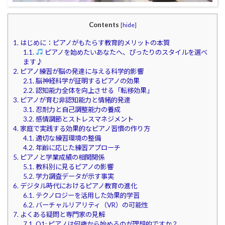
Contents
[
hide
]
1.
はじめに：ピアノがもたらす教育的メリットの本質
1.1.
ピアノを始めたいあなたへ、ぴったりのスタイルを選べ
ます♪
2.
ピアノ練習が脳の発達に与える科学的影響
2.1.
脳神経科学が証明するピアノの効果
2.2.
認知能力全体を向上させる「転移効果」
3.
ピアノが育む非認知能力と情緒的発達
3.1.
忍耐力と自己調整能力の養成
3.2.
感情調節とストレスマネジメント
4.
家庭で実践する効果的なピアノ習慣の作り方
4.1.
適切な練習環境の整備
4.2.
年齢に応じた練習アプローチ
5.
ピアノと学業成績の相関関係
5.1.
教科別に見るピアノの影響
5.2.
学力調査データが示す事実
6.
デジタル時代におけるピアノ教育の進化
6.1.
テクノロジーを活用した効果的学習
6.2.
バーチャルリアリティ（VR）の可能性
7.
よくある疑問と専門家の見解
7.1.
Q1: ピアノは何歳から始めるのが理想的ですか？