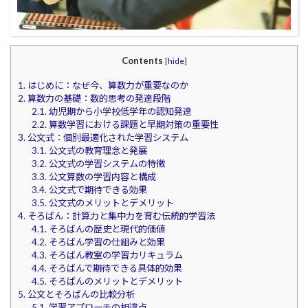
Contents
[
hide
]
1.
はじめに：なぜ今、算数力が重要なのか
2.
算数力の基礎：数的思考の発達段階
2.1.
幼児期から小学校低学年の認知発達
2.2.
算数学習における課題と早期対策の重要性
3.
公文式：個別最適化された学習システム
3.1.
公文式の教育理念と発展
3.2.
公文式の学習システムの特徴
3.3.
公文算数の学習内容と構成
3.4.
公文式で期待できる効果
3.5.
公文式のメリットとデメリット
4.
そろばん：計算力と集中力を育む伝統的学習法
4.1.
そろばんの歴史と現代的価値
4.2.
そろばん学習の仕組みと効果
4.3.
そろばん教室の学習カリキュラム
4.4.
そろばんで期待できる具体的効果
4.5.
そろばんのメリットとデメリット
5.
公文とそろばんの比較分析
5.1.
学習アプローチの相違点