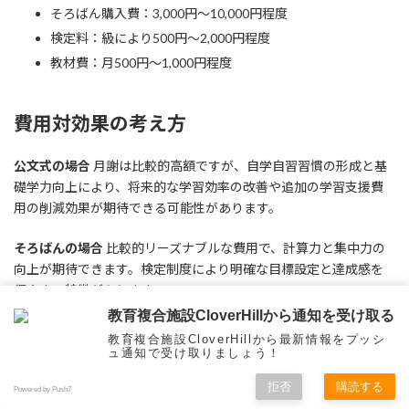
そろばん購入費：3,000円～10,000円程度
検定料：級により500円～2,000円程度
教材費：月500円～1,000円程度
費用対効果の考え方
公文式の場合
月謝は比較的高額ですが、自学自習習慣の形成と基
礎学力向上により、将来的な学習効率の改善や追加の学習支援費
用の削減効果が期待できる可能性があります。
そろばんの場合
比較的リーズナブルな費用で、計算力と集中力の
向上が期待できます。検定制度により明確な目標設定と達成感を
得やすい特徴があります。
教育複合施設CloverHillから通知を受け取る
教育複合施設CloverHillから最新情報をプッシ
ュ通知で受け取りましょう！
現代における算数教育の意義
拒否
購読する
Powered by Push7