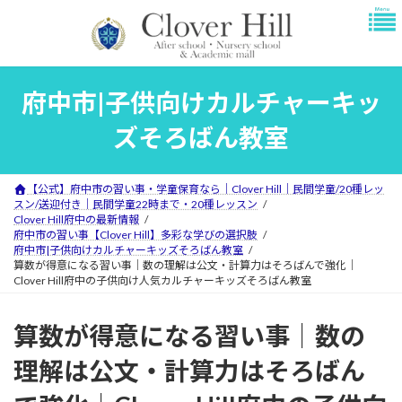
コ
ナ
ン
ビ
テ
ゲ
ン
ー
ツ
シ
府中市|子供向けカルチャーキッ
へ
ョ
ス
ン
ズそろばん教室
キ
に
ッ
移
プ
動
【公式】府中市の習い事・学童保育なら｜Clover Hill｜民間学童/20種レッ
スン/送迎付き｜民間学童22時まで・20種レッスン
Clover Hill府中の最新情報
府中市の習い事【Clover Hill】多彩な学びの選択肢
府中市|子供向けカルチャーキッズそろばん教室
算数が得意になる習い事｜数の理解は公文・計算力はそろばんで強化｜
Clover Hill府中の子供向け人気カルチャーキッズそろばん教室
算数が得意になる習い事｜数の
理解は公文・計算力はそろばん