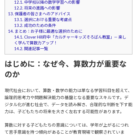
12.1.
中学校以降の数学学習への影響
12.2.
将来の進路への影響
13.
保護者の皆さまへのアドバイス
13.1.
選択における重要な考慮点
13.2.
成功のための条件
14.
まとめ：お子様に最適な選択のために
14.1.
Clover Hill府中「カルチャーキッズそろばん教室」— 楽し
く学んで算数力アップ！
14.2.
関連記事一覧
はじめに：なぜ今、算数力が重要な
のか
現代社会において、算数・数学の能力は単なる学習科目を超えて、
論理的思考力や問題解決能力の基盤となる重要なスキルです。デ
ジタル化が進む社会で、データを読み解き、合理的な判断を下す能
力は、子どもたちの将来を大きく左右する可能性があります。
算数に対する子どもたちの意識については、学年が上がるにつれ
て苦手意識を持つ傾向があることが教育現場で観察されていま