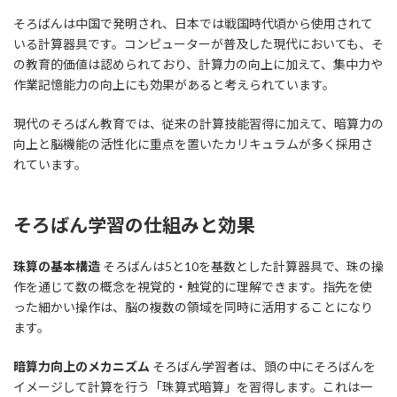
そろばんは中国で発明され、日本では戦国時代頃から使用されて
いる計算器具です。コンピューターが普及した現代においても、そ
の教育的価値は認められており、計算力の向上に加えて、集中力や
作業記憶能力の向上にも効果があると考えられています。
現代のそろばん教育では、従来の計算技能習得に加えて、暗算力の
向上と脳機能の活性化に重点を置いたカリキュラムが多く採用さ
れています。
そろばん学習の仕組みと効果
珠算の基本構造
そろばんは5と10を基数とした計算器具で、珠の操
作を通じて数の概念を視覚的・触覚的に理解できます。指先を使
った細かい操作は、脳の複数の領域を同時に活用することになり
ます。
暗算力向上のメカニズム
そろばん学習者は、頭の中にそろばんを
イメージして計算を行う「珠算式暗算」を習得します。これは一