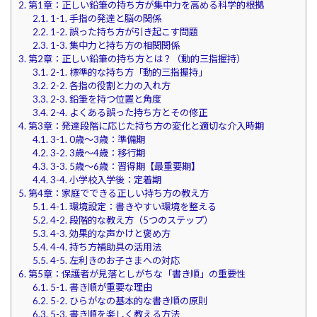
2.
第1章：正しい鉛筆の持ち方が集中力を高める科学的根拠
2.1.
1-1. 手指の発達と脳の関係
2.2.
1-2. 誤った持ち方が引き起こす問題
2.3.
1-3. 集中力と持ち方の相関関係
3.
第2章：正しい鉛筆の持ち方とは？（動的三指握持）
3.1.
2-1. 標準的な持ち方「動的三指握持」
3.2.
2-2. 各指の役割と力の入れ方
3.3.
2-3. 鉛筆を持つ位置と角度
3.4.
2-4. よくある誤った持ち方とその修正
4.
第3章：発達段階に応じた持ち方の変化と適切な介入時期
4.1.
3-1. 0歳〜3歳：準備期
4.2.
3-2. 3歳〜4歳：移行期
4.3.
3-3. 5歳〜6歳：習得期【最重要期】
4.4.
3-4. 小学校入学後：定着期
5.
第4章：家庭でできる正しい持ち方の教え方
5.1.
4-1. 環境設定：書きやすい環境を整える
5.2.
4-2. 段階的な教え方（5つのステップ）
5.3.
4-3. 効果的な声かけと褒め方
5.4.
4-4. 持ち方補助具の活用法
5.5.
4-5. 左利きのお子さまへの対応
6.
第5章：保護者が見落としがちな「書き順」の重要性
6.1.
5-1. 書き順が重要な理由
6.2.
5-2. ひらがなの基本的な書き順の原則
6.3.
5-3. 書き順を楽しく教える方法