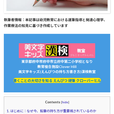
執筆者情報：本記事は幼児教育における運筆指導と発達心理学、
作業療法の知見に基づき作成しています
東京都府中市府中市立府中第二小学校となり
教育複合施設Clover Hill
美文字キッズ(えんぴつの持ち方書き方)漢検教室
書くことの大切さを知る えんぴつ 硬筆 クローバーヒル
Contents
[
hide
]
1.
はじめに：なぜ今、鉛筆の持ち方が重要視されているのか