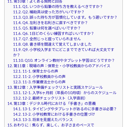
11.
第10章：よくある質問と回答
11.1.
Q1. いつから鉛筆の持ち方を教えるべきですか？
11.2.
Q2. 補助具は使った方がいいですか？
11.3.
Q3. 誤った持ち方が習慣化しています。もう遅いですか？
11.4.
Q4. 左利きを右利きに直すべきですか？
11.5.
Q5. 鉛筆は何を選べばいいですか？
11.6.
Q6. 1日どのくらい練習すればいいですか？
11.7.
Q7. 全然じっと座っていられません
11.8.
Q8. 書き順を間違えて覚えてしまいました
11.9.
Q9. 小学校入学までにどこまでできていれば大丈夫です
か？
11.10.
Q10. オンライン教材やタブレット学習はどうですか？
12.
第11章：現場の声：保育士・小学校教員からのアドバイス
12.1.
11-1. 保育士からの声
12.2.
11-2. 小学校教員からの声
12.3.
11-3. 作業療法士からの声
13.
第12章：入学準備チェックリストと実践スケジュール
13.1.
12-1. 入学6ヶ月前（年長の10月頃）からのスケジュール
13.2.
12-2. 最終チェックリスト（入学直前）
14.
第13章：デジタル時代における「手書き」の意義
14.1.
13-1. タイピングやタブレットがあるのに手書きは必要？
14.2.
13-2. 小学校教育における手書きの位置づけ
14.3.
13-3. 将来を見据えたバランス
15.
おわりに：焦らず、楽しく、お子さまのペースで