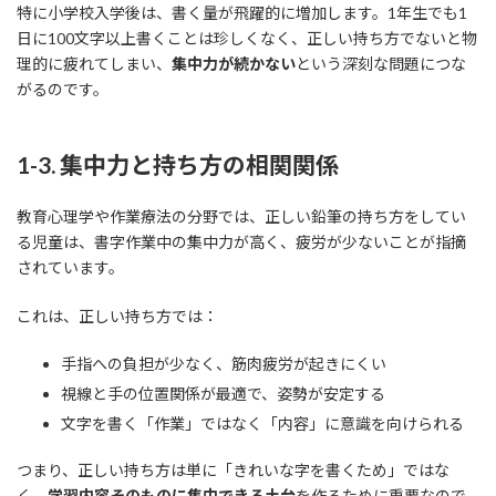
特に小学校入学後は、書く量が飛躍的に増加します。1年生でも1
日に100文字以上書くことは珍しくなく、正しい持ち方でないと物
理的に疲れてしまい、
集中力が続かない
という深刻な問題につな
がるのです。
1-3. 集中力と持ち方の相関関係
教育心理学や作業療法の分野では、正しい鉛筆の持ち方をしてい
る児童は、書字作業中の集中力が高く、疲労が少ないことが指摘
されています。
これは、正しい持ち方では：
手指への負担が少なく、筋肉疲労が起きにくい
視線と手の位置関係が最適で、姿勢が安定する
文字を書く「作業」ではなく「内容」に意識を向けられる
つまり、正しい持ち方は単に「きれいな字を書くため」ではな
く、
学習内容そのものに集中できる土台
を作るために重要なので