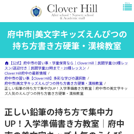
コ
ナ
ン
ビ
テ
ゲ
ン
ー
ツ
シ
府中市|美文字キッズえんぴつの
へ
ョ
ス
ン
持ち方書き方硬筆・漢検教室
キ
に
ッ
移
プ
動
【公式】府中市の習い事・学童保育なら｜Clover Hill｜民間学童/20種レッ
スン/送迎付き｜民間学童22時まで・20種レッスン
Clover Hill府中の最新情報
府中市の習い事【Clover Hill】多彩な学びの選択肢
府中市|美文字キッズえんぴつの持ち方書き方硬筆・漢検教室
正しい鉛筆の持ち方で集中力UP！入学準備書き方教室｜府中市の美文字キッ
ズ人気のえんぴつの持ち方書き方硬筆・漢検教室
正しい鉛筆の持ち方で集中力
UP！入学準備書き方教室｜府中