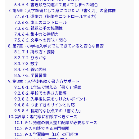
6.4.
5-4. 書き順を間違えて覚えてしまった場合
7.
第6章：入学準備として身につけたい「書く力」の全体像
7.1.
6-1. 運筆力（鉛筆をコントロールする力）
7.2.
6-2. 筆圧のコントロール
7.3.
6-3. 視覚と手の協調性
7.4.
6-4. 集中力と持続力
7.5.
6-5. 文字への興味・関心
8.
第7章：小学校入学までにできていると安心な目安
8.1.
7-1. 持ち方・姿勢
8.2.
7-2. ひらがな
8.3.
7-3. 数字
8.4.
7-4. 線と図形
8.5.
7-5. 学習習慣
9.
第8章：入学後も続く書き方サポート
9.1.
8-1. 1年生で増える「書く」場面
9.2.
8-2. 学校での書き方指導
9.3.
8-3. 入学後に気をつけたいポイント
9.4.
8-4. つまずきのサインと対応
9.5.
8-5. 長期的な視点での「書く力」
10.
第9章：専門家に相談すべきケース
10.1.
9-1. 発達の個人差と配慮が必要なケース
10.2.
9-2. 相談できる専門機関
10.3.
9-3. 学習障害（LD）の可能性