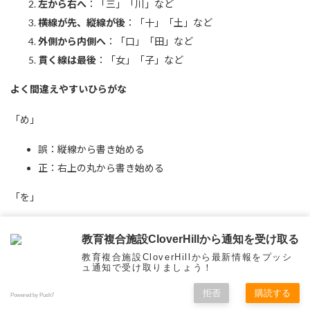
左から右へ
：「三」「川」など
横線が先、縦線が後
：「十」「土」など
外側から内側へ
：「口」「田」など
貫く線は最後
：「女」「子」など
よく間違えやすいひらがな
「め」
誤：縦線から書き始める
正：右上の丸から書き始める
「を」
誤：縦線から書く
教育複合施設CloverHillから通知を受け取る
正：「ヲ」の形を意識して左の曲線から
教育複合施設CloverHillから最新情報をプッシ
ュ通知で受け取りましょう！
「ね」
拒否
購読する
Powered by Push7
誤：2画で書く