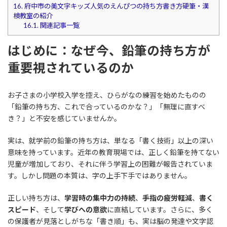
16.
府中市の美文字キッズ人気のえんぴつの持ち方書き方硬筆・漢
検教室の紹介
16.1.
関連記事一覧
はじめに：なぜ今、鉛筆の持ち方が
重要視されているのか
お子さまの小学校入学を控え、ひらがなの練習を始めたものの
「鉛筆の持ち方、これで合っているのかな？」「無理に直すべ
き？」と不安を感じていませんか。
実は、就学前の鉛筆の持ち方は、単なる「書く技術」以上の深い
意味を持っています。近年の教育現場では、正しく鉛筆を持てない
児童が増加しており、それに伴う学習上の困難が報告されていま
す。しかし問題の本質は、字の上手下手ではありません。
正しい持ち方は、
学習時の集中力の持続
、
手指の疲労軽減
、
書く
スピード
、そして
学びへの意欲
に直結しています。さらに、多く
の保護者が見落としがちな「書き順」も、実は脳の発達や文字認