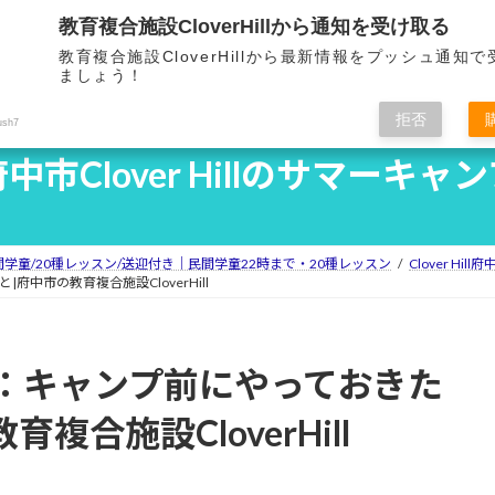
教育複合施設CloverHillから通知を受け取る
ホーム
Clover Hillとは
教育複合施設CloverHillから最新情報をプッシュ通知
HOME
OVERVIEW
F
ましょう！
拒否
ush7
中市Clover Hillのサマーキャ
民間学童/20種レッスン/送迎付き｜民間学童22時まで・20種レッスン
Clover Hi
中市の教育複合施設CloverHill
：キャンプ前にやっておきた
複合施設CloverHill