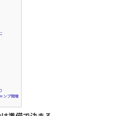
に
り
ーキャンプ開催
功は準備で決まる