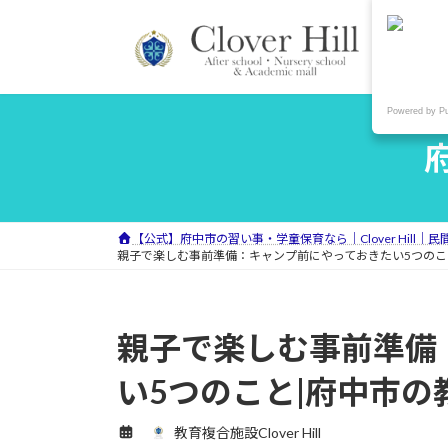
コ
ナ
ン
ビ
テ
ゲ
ン
ー
ツ
シ
Powered by P
へ
ョ
府
ス
ン
キ
に
ッ
移
プ
動
【公式】府中市の習い事・学童保育なら｜Clover Hill｜
親子で楽しむ事前準備：キャンプ前にやっておきたい5つのこと|府
親子で楽しむ事前準備
い5つのこと|府中市の教育
教育複合施設Clover Hill