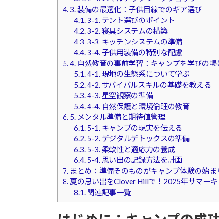
4.
3. 装備の最適化：子供目線でのギア選び
4.1.
3-1. テント選びのポイント
4.2.
3-2. 寝具システムの構築
4.3.
3-3. キッチンシステムの準備
4.4.
3-4. 子供用装備の特別な配慮
5.
4. 自然教育の事前学習：キャンプを学びの場
5.1.
4-1. 現地の生態系について学ぶ
5.2.
4-2. サバイバルスキルの基礎を教える
5.3.
4-3. 星空観察の準備
5.4.
4-4. 自然保護と環境倫理の教育
6.
5. メンタル準備と期待値管理
6.1.
5-1. キャンプの現実を伝える
6.2.
5-2. デジタルデトックスの準備
6.3.
5-3. 柔軟性と適応力の養成
6.4.
5-4. 思い出の記録方法を計画
7.
まとめ：準備そのものがキャンプ体験の始ま
8.
夏の思い出をClover Hillで！2025年サマ
8.1.
関連記事一覧
はじめに：キャンプの成