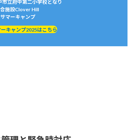
中市立府中第二小学校となり
施設Clover Hill
25サマーキャンプ
llサマーキャンプ2025はこちら
ク管理と緊急時対応