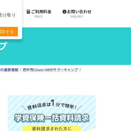
施設案内
ご利用料金
お問い合わせ
で受け取り
ACILITY
PRICE
INQUIRY
購読する
ンプ
ll府中の最新情報
府中市Clover Hillのサマーキャンプ