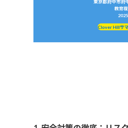
東京都府中市府
教育複合
20
Clover Hi
1. 安全対策の徹底：リス