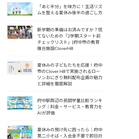
「あと半分」を味方に！生活リズ
ムを整える夏休み後半の過ごし方
新学期の準備はお済みですか？慌
てないための「2学期スタート前
チェックリスト」|府中市の教育
複合施設CloverHill
夏休みの子どもたちを応援！府中
市のClover Hillで実施されるロー
ソンおにぎり無料配布企画の魅力
と詳細を徹底解説
府中駅周辺の民間学童比較ランキ
ング｜料金・サービス・教育力を
AIが評価
夏休みの預け先に困ったら｜府中
第二小そば・入会金不要で即日対