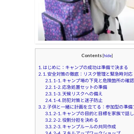
Contents
[
hide
]
1.
はじめに：キャンプの成功は準備で決まる
2.
1. 安全対策の徹底：リスク管理と緊急時対応
2.1.
1-1. キャンプ場の下見と危険箇所の確認
2.2.
1-2. 応急処置セットの準備
2.3.
1-3. 天候リスクへの備え
2.4.
1-4. 防犯対策と迷子防止
3.
2. 子供と一緒に計画を立てる：参加型の準備
3.1.
2-1. キャンプの目的と目標を家族で話
3.2.
2-2. 役割分担を決める
3.3.
2-3. キャンプルールの共同作成
3.4.
2-4. スキルアップワークショップ