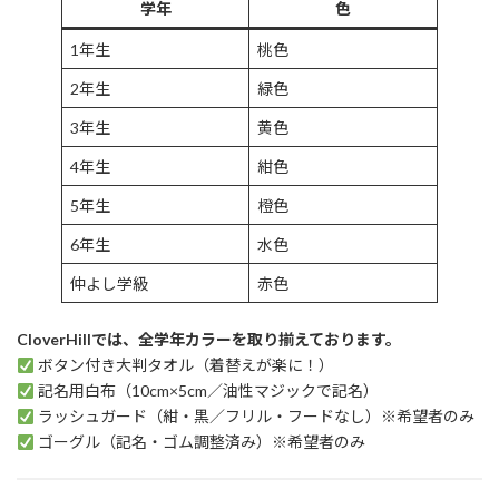
学年
色
1年生
桃色
2年生
緑色
3年生
黄色
4年生
紺色
5年生
橙色
6年生
水色
仲よし学級
赤色
CloverHillでは、全学年カラーを取り揃えております。
ボタン付き大判タオル（着替えが楽に！）
記名用白布（10cm×5cm／油性マジックで記名）
ラッシュガード（紺・黒／フリル・フードなし）※希望者のみ
ゴーグル（記名・ゴム調整済み）※希望者のみ