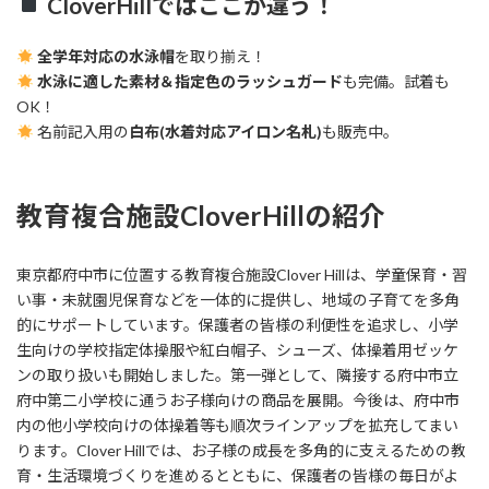
CloverHillではここが違う！
全学年対応の水泳帽
を取り揃え！
水泳に適した素材＆指定色のラッシュガード
も完備。試着も
OK！
名前記入用の
白布(水着対応アイロン名札)
も販売中。
教育複合施設CloverHillの紹介
東京都府中市に位置する教育複合施設Clover Hillは、学童保育・習
い事・未就園児保育などを一体的に提供し、地域の子育てを多角
的にサポートしています。保護者の皆様の利便性を追求し、小学
生向けの学校指定体操服や紅白帽子、シューズ、体操着用ゼッケ
ンの取り扱いも開始しました。第一弾として、隣接する府中市立
府中第二小学校に通うお子様向けの商品を展開。今後は、府中市
内の他小学校向けの体操着等も順次ラインアップを拡充してまい
ります。Clover Hillでは、お子様の成長を多角的に支えるための教
育・生活環境づくりを進めるとともに、保護者の皆様の毎日がよ