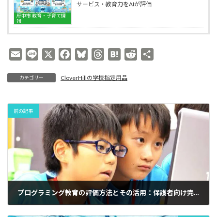
サービス・教育力をAIが評価
始
め
府中市 教育・子育て情
報
る
方
法
｜
E
L
X
F
B
T
H
R
共
府
m
i
a
l
h
a
e
有
中
市
CloverHillの学校指定用品
カテゴリー
a
n
c
u
r
t
d
の
i
e
e
e
e
e
d
教
育
l
b
s
a
n
i
複
前の記事
o
k
d
a
t
合
施
o
y
s
設
k
CloverHill
プログラミング教育の評価方法とその活用：保護者向け完全ガイド|府中市のClover Hill小学生向け人気のMinecraftプログラミング教室