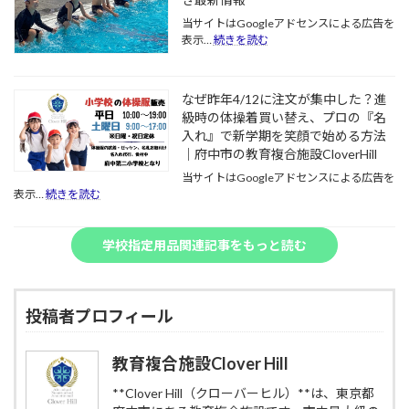
府
に
年
中
当サイトはGoogleアドセンスによる広告を
プ
生
:
第
表示…
続きを読む
ー
ま
2026
二
ル
で
年
小
が
の
度・
学
始
活
なぜ昨年4/12に注文が集中した？進
府
校
ま
動
中
級時の体操着買い替え、プロの『名
の
る
内
市
入れ』で新学期を笑顔で始める方法
水
学
容
の
泳
｜府中市の教育複合施設CloverHill
校
と
小
学
の
ね
当サイトはGoogleアドセンスによる広告を
学
習
:
急
ら
表示…
続きを読む
校
準
な
増
い
プ
備
ぜ
と
ま
ー
ガ
昨
そ
と
学校指定用品関連記事をもっと読む
ル
イ
年
の
め
開
ド
4/12
背
き
｜
に
景
最
水
注
新
投稿者プロフィール
泳
文
情
帽
が
報
の
集
教育複合施設Clover Hill
色・
中
持
し
**Clover Hill（クローバーヒル）**は、東京都
ち
た？