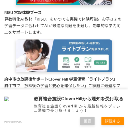
RISU 常設体験ブース
算数特化AI教材「RISU」をいつでも実機で体験可能。お子さまの
学習データに合わせてAIが最適な問題を出題し、効率的な学力向
上をサポートします。
府中市の放課後サポートClover Hill 学童保育「ライトプラン」
府中市で「放課後の学習と安心を確保したい」ご家庭に最適なプ
ランです。
教育複合施設CloverHillから通知を受け取る
教育複合施設CloverHillから最新情報をプッシ
ュ通知で受け取りましょう！
拒否
購読する
Powered by Push7