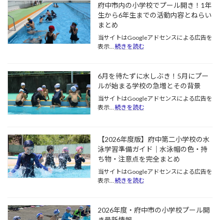
府中市内の小学校でプール開き！1年
生から6年生までの活動内容とねらい
まとめ
当サイトはGoogleアドセンスによる広告を
:
表示…
続きを読む
府
中
市
6月を待たずに水しぶき！5月にプー
内
ルが始まる学校の急増とその背景
の
小
当サイトはGoogleアドセンスによる広告を
:
学
表示…
続きを読む
6
校
月
で
を
プ
【2026年度版】府中第二小学校の水
待
ー
た
泳学習準備ガイド｜水泳帽の色・持
ル
ず
ち物・注意点を完全まとめ
開
に
き！
当サイトはGoogleアドセンスによる広告を
水
1
:
表示…
続きを読む
し
年
【2026
ぶ
生
年
き！
か
度
5
2026年度・府中市の小学校プール開
ら
版】
月
6
き最新情報