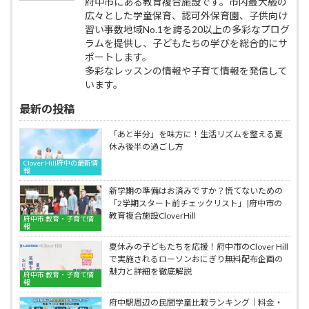
府中市にある教育複合施設です。市内最大級の
物・
進
広々とした学童保育、認可外保育園、子供向け
注
級
習い事数地域No.1を誇る20以上の多彩なプログ
意
時
点
ラムを提供し、子どもたちの学びを総合的にサ
の
を
体
ポートします。
完
操
多彩なレッスンの情報や子育て情報を発信して
全
着
います。
ま
買
と
い
最新の投稿
め
替
え、
「あと半分」を味方に！生活リズムを整える夏
プ
休み後半の過ごし方
ロ
Clover Hill府中の最新情
の
報
『名
新学期の準備はお済みですか？慌てないための
入
「2学期スタート前チェックリスト」|府中市の
れ』
教育複合施設CloverHill
で
府中市 教育・子育て情
報
新
学
夏休みの子どもたちを応援！府中市のClover Hill
期
で実施されるローソンおにぎり無料配布企画の
を
魅力と詳細を徹底解説
府中市 教育・子育て情
笑
報
顔
府中駅周辺の民間学童比較ランキング｜料金・
で