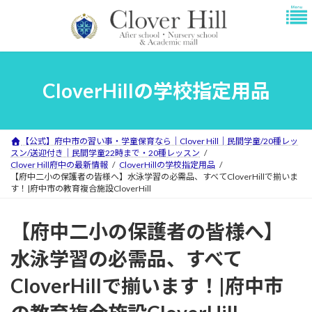
コ
ナ
ン
ビ
テ
ゲ
ン
ー
ツ
シ
へ
ョ
CloverHillの学校指定用品
ス
ン
キ
に
ッ
移
プ
動
【公式】府中市の習い事・学童保育なら｜Clover Hill｜民間学童/20種レッ
スン/送迎付き｜民間学童22時まで・20種レッスン
Clover Hill府中の最新情報
CloverHillの学校指定用品
【府中二小の保護者の皆様へ】水泳学習の必需品、すべてCloverHillで揃いま
す！|府中市の教育複合施設CloverHill
【府中二小の保護者の皆様へ】
水泳学習の必需品、すべて
CloverHillで揃います！|府中市