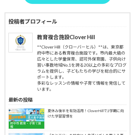
ラ
預
さ
ッ
ン
け
れ
ク
キ
先
る
リ
ン
に
投稿者プロフィール
ロ
ス
グ
困
ー
ト」|
｜
っ
ソ
府
料
た
教育複合施設Clover Hill
ン
中
金・
ら
お
市
サ
｜
**Clover Hill（クローバーヒル）**は、東京都
に
の
ー
府
府中市にある教育複合施設です。市内最大級の
ぎ
教
ビ
中
り
広々とした学童保育、認可外保育園、子供向け
育
ス・
第
無
習い事数地域No.1を誇る20以上の多彩なプログ
複
教
二
料
合
ラムを提供し、子どもたちの学びを総合的にサ
育
小
配
施
力
そ
ポートします。
布
設
を
ば・
多彩なレッスンの情報や子育て情報を発信して
企
CloverHill
AI
入
います。
画
が
会
の
評
金
最新の投稿
魅
価
不
力
要
夏休み後半を有効活用！CloverHillで2学期に向
と
で
けた学習習慣を
詳
即
府中市 教育・子育て情
細
日
報
を
対
徹