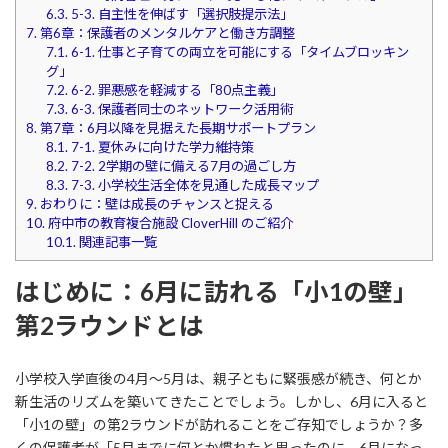
6.3.
5-3. 自主性を伸ばす「選択肢提示法」
7.
第6章：保護者のメンタルケアと働き方調整
7.1.
6-1. 仕事と子育ての両立を可能にする「タイムブロッキン
グ」
7.2.
6-2. 罪悪感を軽減する「80点主義」
7.3.
6-3. 保護者同士のネットワーク活用術
8.
第7章：6月以降を見据えた長期サポートプラン
8.1.
7-1. 夏休みに向けた学力維持策
8.2.
7-2. 2学期の壁に備える7月の過ごし方
8.3.
7-3. 小学校生活全体を見通した成長マップ
9.
おわりに：壁は成長のチャンスと捉える
10.
府中市の教育複合施設 CloverHill のご紹介
10.1.
関連記事一覧
はじめに：6月に訪れる「小1の壁」
第2ラウンドとは
小学校入学直後の4月～5月は、親子ともに緊張感が続き、何とか
新生活のリズムを築いてきたことでしょう。しかし、6月に入ると
「小1の壁」の第2ラウンドが訪れることをご存知でしょうか？多
くの保護者が「5月までに何とか慣れたと思ったのに、6月になっ