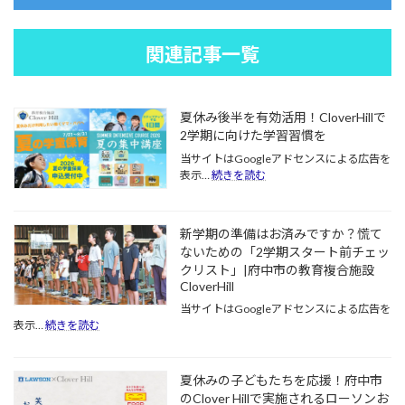
関連記事一覧
夏休み後半を有効活用！CloverHillで
2学期に向けた学習習慣を
当サイトはGoogleアドセンスによる広告を
:
表示…
続きを読む
夏
休
み
新学期の準備はお済みですか？慌て
後
ないための「2学期スタート前チェッ
半
クリスト」|府中市の教育複合施設
を
CloverHill
有
効
当サイトはGoogleアドセンスによる広告を
活
:
表示…
続きを読む
用！
新
CloverHill
学
で
期
2
夏休みの子どもたちを応援！府中市
の
学
のClover Hillで実施されるローソンお
準