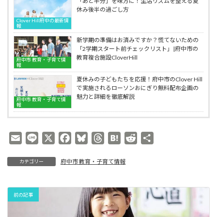
「あと半分」を味方に！生活リズムを整える夏
応
底
休み後半の過ごし方
も
解
可
Clover Hill府中の最新情
説
報
新学期の準備はお済みですか？慌てないための
「2学期スタート前チェックリスト」|府中市の
教育複合施設CloverHill
府中市 教育・子育て情
報
夏休みの子どもたちを応援！府中市のClover Hill
で実施されるローソンおにぎり無料配布企画の
魅力と詳細を徹底解説
府中市 教育・子育て情
報
E
L
X
F
B
T
H
R
共
m
i
a
l
h
a
e
有
府中市 教育・子育て情報
カテゴリー
a
n
c
u
r
t
d
i
e
e
e
e
e
d
l
b
s
a
n
i
前の記事
o
k
d
a
t
o
y
s