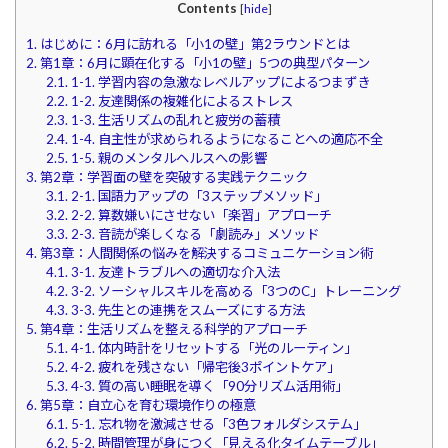
Contents
[
hide
]
1.
はじめに：6月に訪れる「小1の壁」第2ラウンドとは
2.
第1章：6月に顕在化する「小1の壁」5つの典型パターン
2.1.
1-1. 学習内容の急激なレベルアップによるつまずき
2.2.
1-2. 友達関係の複雑化によるストレス
2.3.
1-3. 生活リズムの乱れと疲労の蓄積
2.4.
1-4. 自主性が求められるようになることへの適応不全
2.5.
1-5. 親のメンタルヘルスへの影響
3.
第2章：学習面の壁を突破する実践テクニック
3.1.
2-1. 国語力アップの「3ステップメソッド」
3.2.
2-2. 算数嫌いにさせない「楽習」アプローチ
3.3.
2-3. 音読が楽しくなる「劇読み」メソッド
4.
第3章：人間関係の悩みを解決するコミュニケーション術
4.1.
3-1. 友達トラブルへの適切な介入法
4.2.
3-2. ソーシャルスキルを高める「3つのC」トレーニング
4.3.
3-3. 先生との連携をスムーズにする方法
5.
第4章：生活リズムを整える科学的アプローチ
5.1.
4-1. 体内時計をリセットする「光のルーティン」
5.2.
4-2. 疲れを残さない「帰宅後3ポイントケア」
5.3.
4-3. 質の高い睡眠を導く「90分リズム活用術」
6.
第5章：自立心を育む環境作りの極意
6.1.
5-1. 忘れ物を激減させる「3色フォルダシステム」
6.2.
5-2. 時間管理が身につく「見える化タイムテーブル」