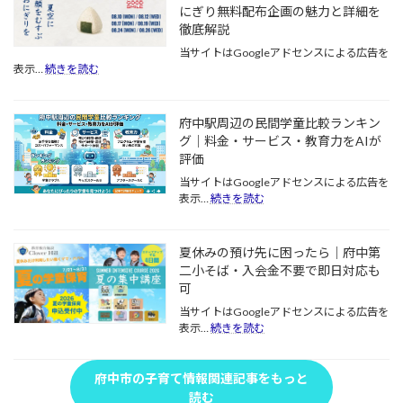
期
にぎり無料配布企画の魅力と詳細を
備
に
徹底解説
は
向
お
当サイトはGoogleアドセンスによる広告を
け
済
:
表示…
続きを読む
た
み
夏
学
で
休
習
す
み
習
府中駅周辺の民間学童比較ランキン
か？
の
慣
グ｜料金・サービス・教育力をAIが
慌
子
を
評価
て
ど
な
も
当サイトはGoogleアドセンスによる広告を
い
た
:
表示…
続きを読む
た
ち
府
め
を
中
の
応
駅
夏休みの預け先に困ったら｜府中第
「2
援！
周
二小そば・入会金不要で即日対応も
学
府
辺
可
期
中
の
ス
市
民
当サイトはGoogleアドセンスによる広告を
タ
の
間
:
表示…
続きを読む
ー
Clover
学
夏
Hill
ト
童
休
で
前
比
み
府中市の子育て情報関連記事をもっと
実
チ
較
の
読む
施
ェ