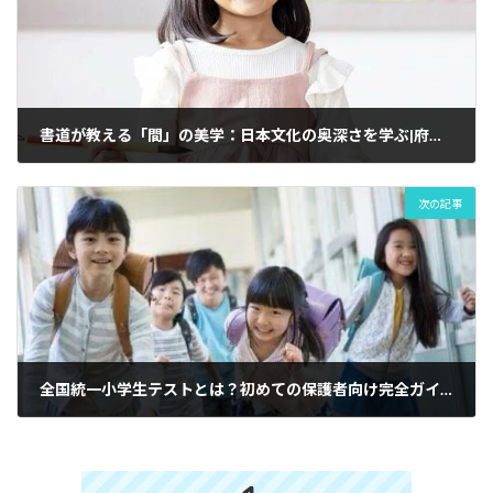
k
書道が教える「間」の美学：日本文化の奥深さを学ぶ|府中市で人気のClover Hill習字の筆っこ子供書道教室
次の記事
全国統一小学生テストとは？初めての保護者向け完全ガイド|府中市の教育複合施設CloverHill