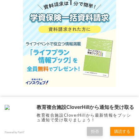
東京都府中市
教育複合施設CloverHillから通知を受け取る
教育複合施設CloverHillから最新情報をプッシ
32°C
ュ通知で受け取りましょう！
霧雨
拒否
購読する
Powered by Push7
13:00
14:00
15:00
16:00
17:00
18:00
1