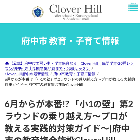
コ
ナ
ン
ビ
テ
ゲ
ン
ー
ツ
シ
へ
ョ
府中市 教育・子育て情報
ス
ン
キ
に
ッ
移
プ
動
【公式】府中市の習い事・学童保育なら｜Clover Hill｜民間学童/20種レッ
スン/送迎付き｜民間学童22時まで・20種レッスン
Clover Hill府中の最新情報
府中市 教育・子育て情報
6月からが本番!? 「小1の壁」第2ラウンドの乗り越え方～プロが教える実践的
対策ガイド～|府中市の教育複合施設CloverHill
6月からが本番!? 「小1の壁」第2
ラウンドの乗り越え方～プロが
教える実践的対策ガイド～|府中