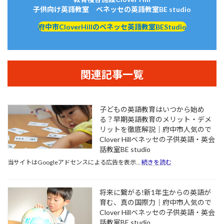
子供向け英語教室 ベネッセの英語教室BE studio
府中市CloverHillのベネッセ英語教室BEStudio
関連記事一覧
子どもの英語教育はいつから始め
る？早期英語教育のメリット・デメ
リットを徹底解説｜府中市人気ので
Clover Hillベネッセの子供英語・英会
話教室BE studio
:
当サイトはGoogleアドセンスによる広告を表示…
続きを読む
子
ど
も
将来に繋がる!新1年生からの英語が
の
育む、真の国際力｜府中市人気ので
英
Clover Hillベネッセの子供英語・英会
語
話教室BE studio
教