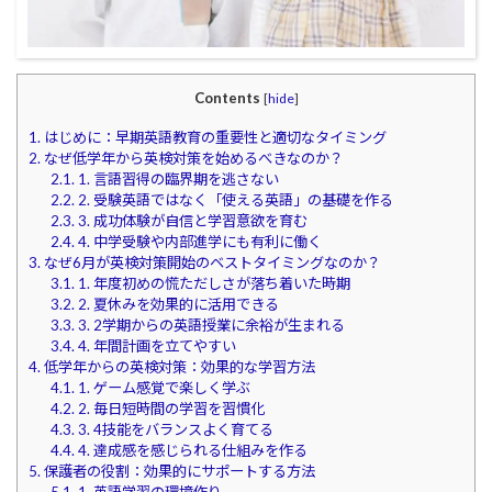
Contents
[
hide
]
1.
はじめに：早期英語教育の重要性と適切なタイミング
2.
なぜ低学年から英検対策を始めるべきなのか？
2.1.
1. 言語習得の臨界期を逃さない
2.2.
2. 受験英語ではなく「使える英語」の基礎を作る
2.3.
3. 成功体験が自信と学習意欲を育む
2.4.
4. 中学受験や内部進学にも有利に働く
3.
なぜ6月が英検対策開始のベストタイミングなのか？
3.1.
1. 年度初めの慌ただしさが落ち着いた時期
3.2.
2. 夏休みを効果的に活用できる
3.3.
3. 2学期からの英語授業に余裕が生まれる
3.4.
4. 年間計画を立てやすい
4.
低学年からの英検対策：効果的な学習方法
4.1.
1. ゲーム感覚で楽しく学ぶ
4.2.
2. 毎日短時間の学習を習慣化
4.3.
3. 4技能をバランスよく育てる
4.4.
4. 達成感を感じられる仕組みを作る
5.
保護者の役割：効果的にサポートする方法
5.1.
1. 英語学習の環境作り