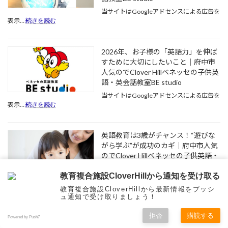
育
当サイトはGoogleアドセンスによる広告を
は
:
表示…
続きを読む
い
将
つ
来
か
に
2026年、お子様の「英語力」を伸ば
ら
繋
すために大切にしたいこと｜府中市
始
が
人気のでClover Hillベネッセの子供英
め
る!
語・英会話教室BE studio
る？
新
早
1
当サイトはGoogleアドセンスによる広告を
年
期
:
表示…
続きを読む
生
英
2026
か
語
年、
ら
教
お
英語教育は3歳がチャンス！“遊びな
の
育
子
がら学ぶ”が成功のカギ｜府中市人気
英
の
様
語
のでClover Hillベネッセの子供英語・
メ
の
が
リ
「英
英会話教室BE studio
育
ッ
語
教育複合施設CloverHillから通知を受け取る
当サイトはGoogleアドセンスによる広告を
む、
ト・
力」
:
表示…
続きを読む
教育複合施設CloverHillから最新情報をプッシ
真
デ
を
英
ュ通知で受け取りましょう！
の
メ
伸
語
国
リ
ば
教
拒否
購読する
小1の夏、英語で自信がつく！聞く・話す
Powered by Push7
際
ッ
す
育
力