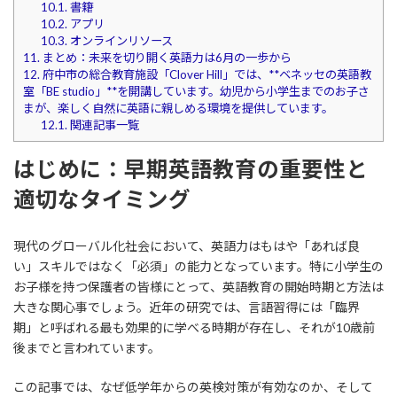
10.1.
書籍
10.2.
アプリ
10.3.
オンラインリソース
11.
まとめ：未来を切り開く英語力は6月の一歩から
12.
府中市の総合教育施設「Clover Hill」では、**ベネッセの英語教
室「BE studio」**を開講しています。​幼児から小学生までのお子さ
まが、楽しく自然に英語に親しめる環境を提供しています。​
12.1.
関連記事一覧
はじめに：早期英語教育の重要性と
適切なタイミング
現代のグローバル化社会において、英語力はもはや「あれば良
い」スキルではなく「必須」の能力となっています。特に小学生の
お子様を持つ保護者の皆様にとって、英語教育の開始時期と方法は
大きな関心事でしょう。近年の研究では、言語習得には「臨界
期」と呼ばれる最も効果的に学べる時期が存在し、それが10歳前
後までと言われています。
この記事では、なぜ低学年からの英検対策が有効なのか、そして