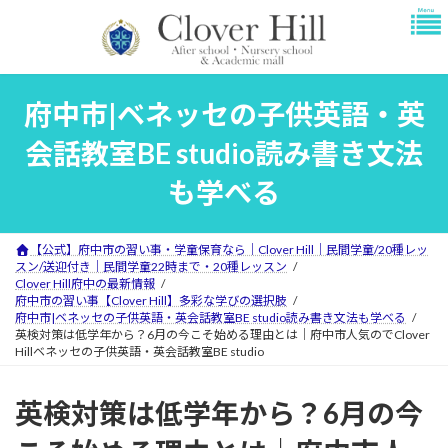
コ
ナ
ン
ビ
テ
ゲ
ン
ー
ツ
シ
府中市|ベネッセの子供英語・英
へ
ョ
ス
ン
会話教室BE studio読み書き文法
キ
に
ッ
移
も学べる
プ
動
【公式】府中市の習い事・学童保育なら｜Clover Hill｜民間学童/20種レッ
スン/送迎付き｜民間学童22時まで・20種レッスン
Clover Hill府中の最新情報
府中市の習い事【Clover Hill】多彩な学びの選択肢
府中市|ベネッセの子供英語・英会話教室BE studio読み書き文法も学べる
英検対策は低学年から？6月の今こそ始める理由とは｜府中市人気のでClover
Hillベネッセの子供英語・英会話教室BE studio
英検対策は低学年から？6月の今