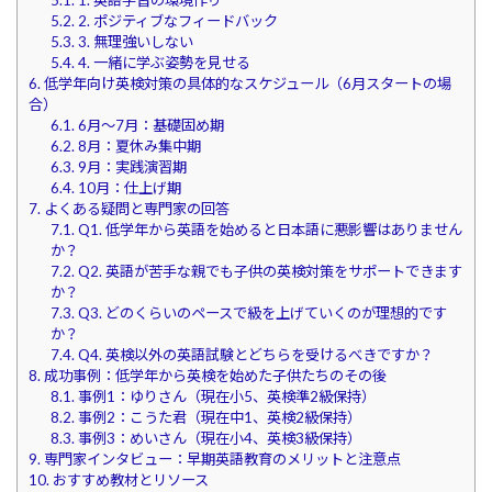
5.2.
2. ポジティブなフィードバック
5.3.
3. 無理強いしない
5.4.
4. 一緒に学ぶ姿勢を見せる
6.
低学年向け英検対策の具体的なスケジュール（6月スタートの場
合）
6.1.
6月～7月：基礎固め期
6.2.
8月：夏休み集中期
6.3.
9月：実践演習期
6.4.
10月：仕上げ期
7.
よくある疑問と専門家の回答
7.1.
Q1. 低学年から英語を始めると日本語に悪影響はありません
か？
7.2.
Q2. 英語が苦手な親でも子供の英検対策をサポートできます
か？
7.3.
Q3. どのくらいのペースで級を上げていくのが理想的です
か？
7.4.
Q4. 英検以外の英語試験とどちらを受けるべきですか？
8.
成功事例：低学年から英検を始めた子供たちのその後
8.1.
事例1：ゆりさん（現在小5、英検準2級保持）
8.2.
事例2：こうた君（現在中1、英検2級保持）
8.3.
事例3：めいさん（現在小4、英検3級保持）
9.
専門家インタビュー：早期英語教育のメリットと注意点
10.
おすすめ教材とリソース