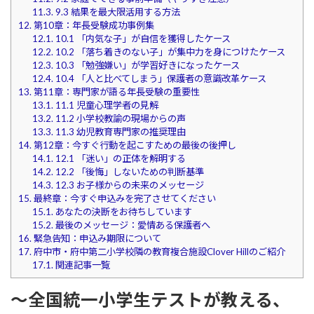
11.3.
9.3 結果を最大限活用する方法
12.
第10章：年長受験成功事例集
12.1.
10.1 「内気な子」が自信を獲得したケース
12.2.
10.2 「落ち着きのない子」が集中力を身につけたケース
12.3.
10.3 「勉強嫌い」が学習好きになったケース
12.4.
10.4 「人と比べてしまう」保護者の意識改革ケース
13.
第11章：専門家が語る年長受験の重要性
13.1.
11.1 児童心理学者の見解
13.2.
11.2 小学校教諭の現場からの声
13.3.
11.3 幼児教育専門家の推奨理由
14.
第12章：今すぐ行動を起こすための最後の後押し
14.1.
12.1 「迷い」の正体を解明する
14.2.
12.2 「後悔」しないための判断基準
14.3.
12.3 お子様からの未来のメッセージ
15.
最終章：今すぐ申込みを完了させてください
15.1.
あなたの決断をお待ちしています
15.2.
最後のメッセージ：愛情ある保護者へ
16.
緊急告知：申込み期限について
17.
府中市・府中第二小学校隣の教育複合施設Clover Hillのご紹介
17.1.
関連記事一覧
～全国統一小学生テストが教える、