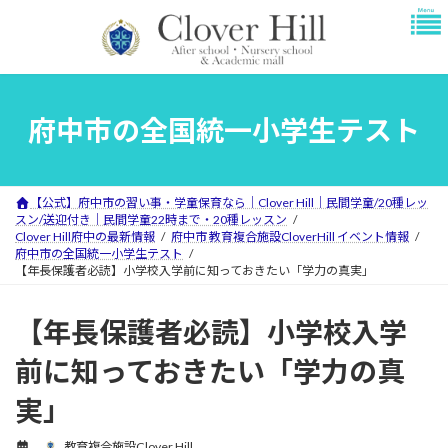
コ
ナ
ン
ビ
テ
ゲ
ン
ー
ツ
シ
へ
ョ
府中市の全国統一小学生テスト
ス
ン
キ
に
ッ
移
プ
動
【公式】府中市の習い事・学童保育なら｜Clover Hill｜民間学童/20種レッ
スン/送迎付き｜民間学童22時まで・20種レッスン
Clover Hill府中の最新情報
府中市 教育複合施設CloverHill イベント情報
府中市の全国統一小学生テスト
【年長保護者必読】小学校入学前に知っておきたい「学力の真実」
【年長保護者必読】小学校入学
前に知っておきたい「学力の真
実」
教育複合施設Clover Hill