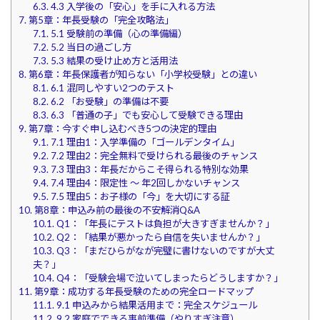
6.3.
4.3 入学後の「安心」を手に入れる方法
7.
第5章：年長受験の「完全攻略法」
7.1.
5.1 受験前の準備（心の準備編）
7.2.
5.2 当日の過ごし方
7.3.
5.3 結果の受け止め方と活用法
8.
第6章：年長保護者が知らない「小学校受験」との違い
8.1.
6.1 混同しやすい2つのテスト
8.2.
6.2 「お受験」の準備は不要
8.3.
6.3 「普通の子」でも安心して受験できる理由
9.
第7章：今すぐ申し込むべき5つの決定的理由
9.1.
7.1 理由1：入学準備の「ゴールデンタイム」
9.2.
7.2 理由2：完全無料で受けられる最後のチャンス
9.3.
7.3 理由3：年長だからこそ得られる特別な効果
9.4.
7.4 理由4：限定性 ～ 年2回しかないチャンス
9.5.
7.5 理由5：お子様の「今」を大切にする証
10.
第8章：申込み前の最後の不安解消Q&A
10.1.
Q1：「年長にテストは負担が大きすぎませんか？」
10.2.
Q2：「結果が悪かったら自信を失いませんか？」
10.3.
Q3：「まだひらがなが完璧に書けないのですが大丈
夫？」
10.4.
Q4：「受験会場で泣いてしまったらどうしますか？」
11.
第9章：成功する年長受験のための完全ロードマップ
11.1.
9.1 申込みから結果活用まで：完全スケジュール
11.2.
9.2 家庭でできる事前準備（やりすぎ注意）