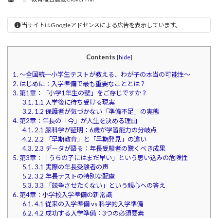
当サイトはGoogleアドセンスによる広告を表示しています。
Contents
[
hide
]
1.
～全国統一小学生テストが教える、わが子の本当の可能性～
2.
はじめに：入学準備で最も重要なこととは？
3.
第1章：「小学1年生の壁」をご存じですか？
3.1.
1.1 入学後に待ち受ける現実
3.2.
1.2 保護者が気づかない「準備不足」の実態
4.
第2章：年長の「今」が人生を決める理由
4.1.
2.1 脳科学が証明：6歳が学習能力の分岐点
4.2.
2.2 「早期教育」と「早期発見」の違い
4.3.
2.3 データが語る：年長受験者の驚くべき成果
5.
第3章：「うちの子にはまだ早い」という思い込みの危険性
5.1.
3.1 実際の年長受験者の声
5.2.
3.2 年長テストの特別な配慮
5.3.
3.3 「競争させたくない」という親心への答え
6.
第4章：小学校入学準備の新常識
6.1.
4.1 従来の入学準備 vs 科学的入学準備
6.2.
4.2 成功する入学準備：3つの必須要素