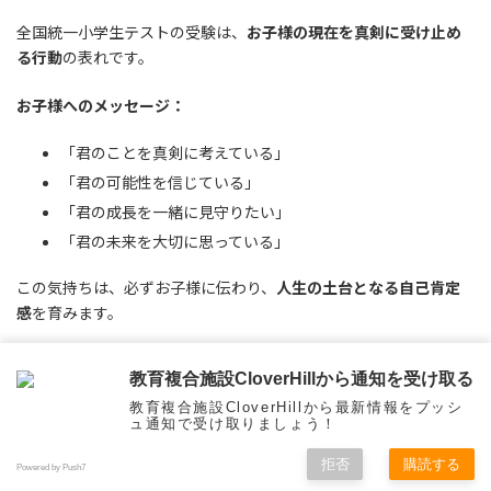
全国統一小学生テストの受験は、
お子様の現在を真剣に受け止め
る行動
の表れです。
お子様へのメッセージ：
「君のことを真剣に考えている」
「君の可能性を信じている」
「君の成長を一緒に見守りたい」
「君の未来を大切に思っている」
この気持ちは、必ずお子様に伝わり、
人生の土台となる自己肯定
感
を育みます。
第8章：申込み前の最後の不安解消
教育複合施設CloverHillから通知を受け取る
Q&A
教育複合施設CloverHillから最新情報をプッシ
ュ通知で受け取りましょう！
拒否
購読する
Powered by Push7
Q1：「年長にテストは負担が大きすぎませ