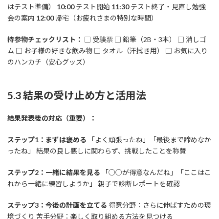
はテスト準備）
10:00
テスト開始
11:30
テスト終了・見直し勉強
会の案内
12:00
帰宅（お疲れさまの特別な時間）
持参物チェックリスト：
□ 受験票 □ 鉛筆（2B・3本） □ 消しゴ
ム □ お子様の好きな飲み物 □ タオル（汗拭き用） □ お気に入り
のハンカチ（安心グッズ）
5.3 結果の受け止め方と活用法
結果発表後の対応（重要）：
ステップ1：まずは褒める
「よく頑張ったね」「最後まで諦めなか
ったね」 結果の良し悪しに関わらず、挑戦したことを称賛
ステップ2：一緒に結果を見る
「○○が得意なんだね」「ここはこ
れから一緒に練習しようか」 親子で診断レポートを確認
ステップ3：今後の計画を立てる
得意分野：さらに伸ばすための環
境づくり 苦手分野：楽しく取り組める方法を見つける