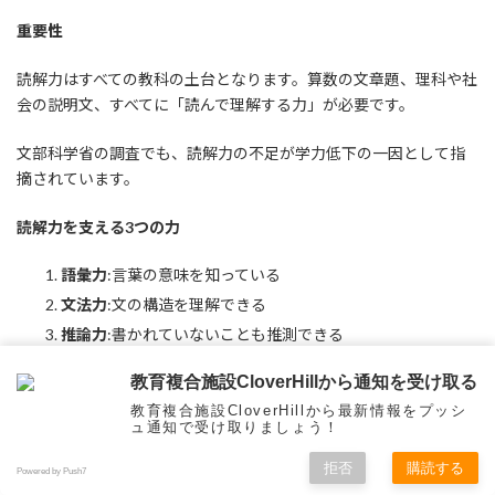
重要性
読解力はすべての教科の土台となります。算数の文章題、理科や社
会の説明文、すべてに「読んで理解する力」が必要です。
文部科学省の調査でも、読解力の不足が学力低下の一因として指
摘されています。
読解力を支える3つの力
語彙力
:言葉の意味を知っている
文法力
:文の構造を理解できる
推論力
:書かれていないことも推測できる
家庭での育て方
教育複合施設CloverHillから通知を受け取る
教育複合施設CloverHillから最新情報をプッシ
ュ通知で受け取りましょう！
読み聞かせの質を高める
拒否
購読する
Powered by Push7
ただ読むだけでなく、対話的な読み聞かせが効果的です。