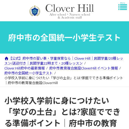
コ
ナ
ン
ビ
テ
ゲ
ン
ー
ツ
シ
へ
ョ
府中市の全国統一小学生テスト
ス
ン
キ
に
ッ
移
プ
動
【公式】府中市の習い事・学童保育なら｜Clover Hill｜民間学童/20種レッ
スン/送迎付き｜民間学童22時まで・20種レッスン
Clover Hill府中の最新情報
府中市 教育複合施設CloverHill イベント情報
府中市の全国統一小学生テスト
小学校入学前に身につけたい「学びの土台」とは?家庭でできる準備ポイント
｜府中市の教育複合施設CloverHill
小学校入学前に身につけたい
「学びの土台」とは?家庭ででき
る準備ポイント｜府中市の教育