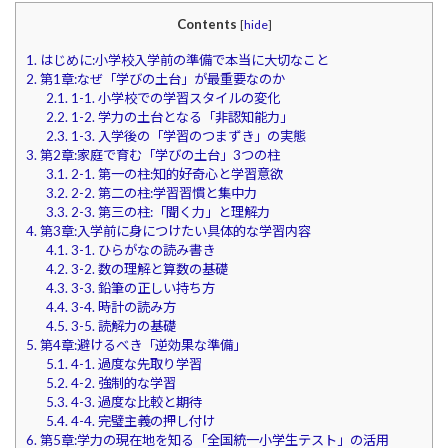
Contents
[
hide
]
1.
はじめに:小学校入学前の準備で本当に大切なこと
2.
第1章:なぜ「学びの土台」が最重要なのか
2.1.
1-1. 小学校での学習スタイルの変化
2.2.
1-2. 学力の土台となる「非認知能力」
2.3.
1-3. 入学後の「学習のつまずき」の実態
3.
第2章:家庭で育む「学びの土台」3つの柱
3.1.
2-1. 第一の柱:知的好奇心と学習意欲
3.2.
2-2. 第二の柱:学習習慣と集中力
3.3.
2-3. 第三の柱:「聞く力」と理解力
4.
第3章:入学前に身につけたい具体的な学習内容
4.1.
3-1. ひらがなの読み書き
4.2.
3-2. 数の理解と算数の基礎
4.3.
3-3. 鉛筆の正しい持ち方
4.4.
3-4. 時計の読み方
4.5.
3-5. 読解力の基礎
5.
第4章:避けるべき「逆効果な準備」
5.1.
4-1. 過度な先取り学習
5.2.
4-2. 強制的な学習
5.3.
4-3. 過度な比較と期待
5.4.
4-4. 完璧主義の押し付け
6.
第5章:学力の現在地を知る「全国統一小学生テスト」の活用