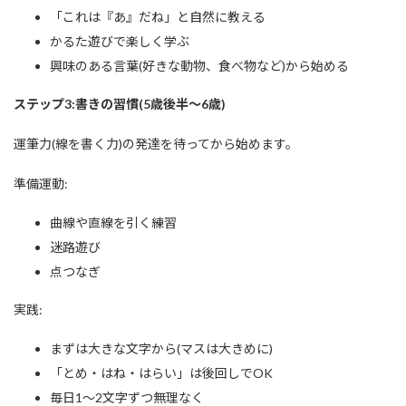
「これは『あ』だね」と自然に教える
かるた遊びで楽しく学ぶ
興味のある言葉(好きな動物、食べ物など)から始める
ステップ3:書きの習慣(5歳後半〜6歳)
運筆力(線を書く力)の発達を待ってから始めます。
準備運動:
曲線や直線を引く練習
迷路遊び
点つなぎ
実践:
まずは大きな文字から(マスは大きめに)
「とめ・はね・はらい」は後回しでOK
毎日1〜2文字ずつ無理なく