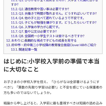
すか?
11.2.
Q2. 通信教育や習い事は必要ですか?
11.3.
Q3. 共働きで時間が取れません。どうすればいいですか?
11.4.
Q4. 他の子と比べて遅れているようで不安です。
11.5.
Q5. 子どもが勉強を嫌がります。どうしたらいいですか?
11.6.
Q6. 入学後の学力が心配です。
11.7.
Q7. 塾や公文は必要ですか?
11.8.
Q8. 全国統一小学生テストは受けるべきですか?
12.
おわりに:長期的な視点で子どもの成長を見守る
13.
府中市・府中第二小学校隣の教育複合施設Clover Hillのご紹介
13.1.
関連記事一覧
はじめに:小学校入学前の準備で本当
に大切なこと
お子さまの小学校入学を控え、「ひらがなは全部書けるようにす
べき?」「算数の先取り学習は必要?」と不安を感じている保護者の
方も多いのではないでしょうか。
結論から申し上げると、入学前に最も重視すべきは知識の詰め込み