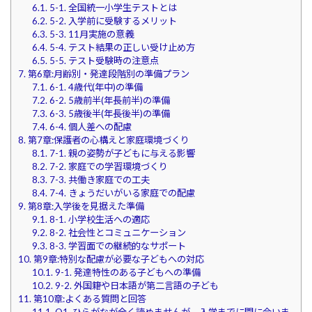
6.1.
5-1. 全国統一小学生テストとは
6.2.
5-2. 入学前に受験するメリット
6.3.
5-3. 11月実施の意義
6.4.
5-4. テスト結果の正しい受け止め方
6.5.
5-5. テスト受験時の注意点
7.
第6章:月齢別・発達段階別の準備プラン
7.1.
6-1. 4歳代(年中)の準備
7.2.
6-2. 5歳前半(年長前半)の準備
7.3.
6-3. 5歳後半(年長後半)の準備
7.4.
6-4. 個人差への配慮
8.
第7章:保護者の心構えと家庭環境づくり
8.1.
7-1. 親の姿勢が子どもに与える影響
8.2.
7-2. 家庭での学習環境づくり
8.3.
7-3. 共働き家庭での工夫
8.4.
7-4. きょうだいがいる家庭での配慮
9.
第8章:入学後を見据えた準備
9.1.
8-1. 小学校生活への適応
9.2.
8-2. 社会性とコミュニケーション
9.3.
8-3. 学習面での継続的なサポート
10.
第9章:特別な配慮が必要な子どもへの対応
10.1.
9-1. 発達特性のある子どもへの準備
10.2.
9-2. 外国籍や日本語が第二言語の子ども
11.
第10章:よくある質問と回答
11.1.
Q1. ひらがなが全く読めませんが、入学までに間に合いま