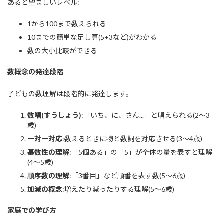
あると望ましいレベル:
1から100まで数えられる
10までの簡単な足し算(5+3など)がわかる
数の大小比較ができる
数概念の発達段階
子どもの数理解は段階的に発達します。
数唱(すうしょう)
:「いち、に、さん...」と唱えられる(2〜3
歳)
一対一対応
:数えるときに物と数詞を対応させる(3〜4歳)
基数性の理解
:「5個ある」の「5」が全体の量を表すと理解
(4〜5歳)
順序数の理解
:「3番目」など順番を表す数(5〜6歳)
加減の概念
:増えたり減ったりする理解(5〜6歳)
家庭での学び方