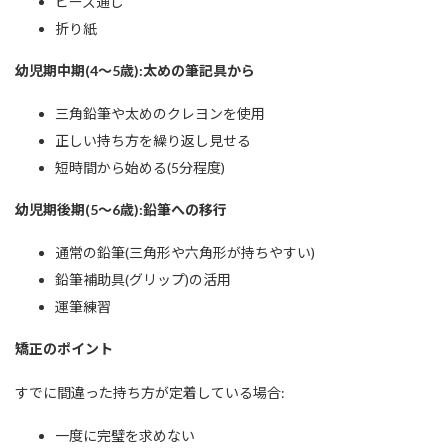
ビーズ通し
折り紙
幼児期中期(4〜5歳):太めの筆記具から
三角鉛筆や太めのクレヨンを使用
正しい持ち方を繰り返し見せる
短時間から始める(5分程度)
幼児期後期(5〜6歳):鉛筆への移行
通常の鉛筆(三角形や六角形が持ちやすい)
鉛筆補助具(グリップ)の活用
運筆練習
矯正のポイント
すでに間違った持ち方が定着している場合:
一度に完璧を求めない