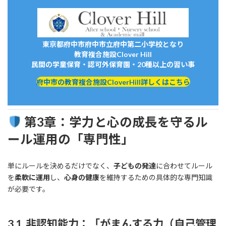
東京都府中市府中市立府中第二小学校となり
教育複合施設Clover Hill
民間の学童保育・認可外保育園・20種以上の習い事
府中市の教育複合施設CloverHill詳しくはこちら
第3章：学力と心の成長を守るル
ール運用の「専門性」
単にルールを決めるだけでなく、
子どもの発達
に合わせてルール
を
柔軟に運用
し、
心身の健康
を維持するための具体的な専門知識
が必要です。
3.1. 非認知能力：「がまんする力（自己管理