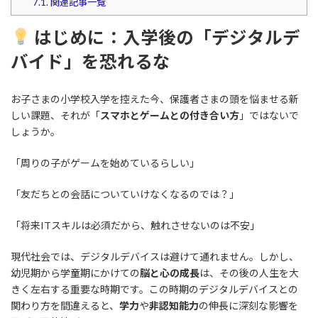
7.1.
関連記事一覧
はじめに：入学後の「デジタルデ
バイド」を恐れるな
お子さまの小学校入学を控えた今、保護者さまの頭を悩ませる新
しい課題、それが「
スマホとゲームとの付き合い方
」ではないで
しょうか。
「周りの子がゲームを始めているらしい」
「友だちとの会話についていけなくなるのでは？」
「将来ITスキルは必須だから、触れさせないのは不安」
現代社会では、デジタルデバイスは避けて通れません。しかし、
幼児期から学童期にかけての
脳と心の成長
は、その後の人生を大
きく左右する重要な時期です。この時期のデジタルデバイスとの
関わり方を間違えると、
学力
や
非認知能力
の伸長に深刻な影響を