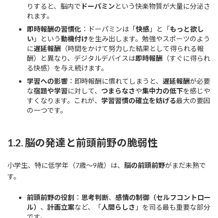
りすると、脳内で
ドーパミン
という快楽物質が大量に分泌さ
れます。
即時報酬の習慣化
：ドーパミンは「
快感
」と「
もっと欲し
い
」という
動機付け
を生み出します。勉強やスポーツのよう
に
遅延報酬
（時間をかけて努力した結果として得られる報
酬）と異なり、デジタルデバイスは
即時報酬
（すぐに得られ
る快感）を与え続けます。
学習への影響
：即時報酬に慣れてしまうと、
遅延報酬
が必要
な
宿題や学習
に対して、
つまらなさ
や
集中力の低下
を感じや
すくなります。これが、
学習習慣の確立を妨げる
最大の要因
の一つです。
1.2. 脳の発達と前頭前野の脆弱性
小学生、特に低学年（7歳～9歳）は、
脳の前頭前野
がまだ未熟で
す。
前頭前野の役割
：
思考判断
、
感情の制御（セルフコントロー
ル）
、
計画立案
など、「
人間らしさ
」を司る最も重要な部分
です。