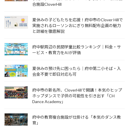
合施設CloverHill
夏休みの子どもたちを応援！府中市のClover Hillで
実施されるローソンおにぎり無料配布企画の魅力
と詳細を徹底解説
府中駅周辺の民間学童比較ランキング｜料金・サ
ービス・教育力をAIが評価
夏休みの預け先に困ったら｜府中第二小そば・入
会金不要で即日対応も可
府中市の新名所、CloverHillで開講！本気のヒップ
ホップダンスで子供の可能性を引き出す「CH
Dance Academy」
府中の教育複合施設が仕掛ける「本気のダンス教
育」