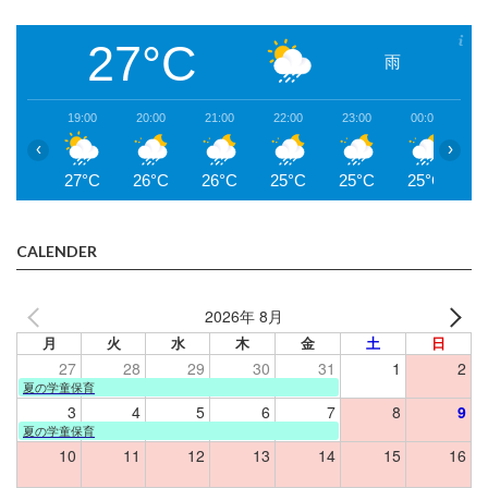
27°C
雨
19:00
20:00
21:00
22:00
23:00
00:00
0
‹
›
27°C
26°C
26°C
25°C
25°C
25°C
2
CALENDER
2026年 8月
月
火
水
木
金
土
日
27
28
29
30
31
1
2
夏の学童保育
3
4
5
6
7
8
9
夏の学童保育
10
11
12
13
14
15
16