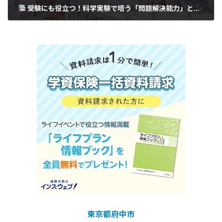
受験にも役立つ！科学実験で培う「問題解決能力」と「仮説構築力」：知識偏重時代を生き抜く思考力の育て方｜府中市の教育複合施設CloverHill
東京都府中市