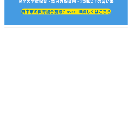
民間の学童保育・認可外保育園・20種以上の習い事
府中市の教育複合施設CloverHill詳しくはこちら