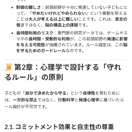
制御の難しさ
：前頭前野が十分に発達していない子どもにと
って、「
やめたいけれどやめられない
」という衝動を抑える
ことは
大人が考える以上に難しい
ことです。これは、
意志の
弱さ
ではなく、
脳の構造上の課題
です。
長時間利用のリスク
：専門家の研究データでは、ゲームやス
マホの
長時間・受動的な利用
が、この前頭前野の
発達に影響
を与える可能性
が指摘されています。ルール設定は、この
脳
を守るためのガードレール
なのです。
第2章：心理学で設計する「守れ
るルール」の原則
子どもが「
自分で決めたから守る
」という
自律性
を育むために
は、
一方的な禁止
ではなく、
行動科学
と
発達心理学
に基づいたル
ール設計が不可欠です。
2.1. コミットメント効果と自主性の尊重