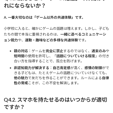
れにならないか？
A. 一番大切なのは「ゲーム以外の共通体験」です。
小学校に入ると、確かにゲームの話題は増えます。しかし、子ども
たちの間で本当に重視されるのは、
一緒に遊べるコミュニケーシ
ョン能力
や、
運動・趣味などの多様な共通体験
です。
親の対応
：ゲームを
完全に禁止
するのではなく、
週末のみ
や
短時間
の使用を許可し、「
話題についていける程度
」の付き
合い方を指導することで、孤立を防げます。
非認知能力が解決する
：
自己肯定感
が高く、
感情の制御
がで
きる子どもは、たとえゲームの話題についていけなくても、
他の魅力
で友だちを作ることができます。ルールによる
自律
性の育成
こそが、この不安を解消します。
Q4.2. スマホを持たせるのはいつからが適切
ですか？