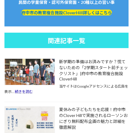
民間の学童保育・認可外保育園・20種以上の習い事
府中市の教育複合施設CloverHill詳しくはこちら
関連記事一覧
新学期の準備はお済みですか？慌て
ないための「2学期スタート前チェッ
クリスト」|府中市の教育複合施設
CloverHill
当サイトはGoogleアドセンスによる広告を
:
表示…
続きを読む
新
学
期
夏休みの子どもたちを応援！府中市
の
のClover Hillで実施されるローソンお
準
にぎり無料配布企画の魅力と詳細を
備
徹底解説
は