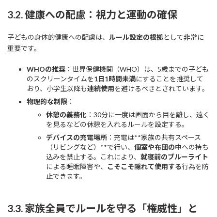
3.2. 健康への配慮：視力と運動の確保
子どもの身体的健康への配慮は、
ルール設定の根拠
として非常に
重要です。
WHOの推奨
：世界保健機関（WHO）は、5歳までの子ども
のスクリーンタイムを
1日1時間未満
にすることを推奨して
おり、小学生以降も
連続使用
を避けるべきとされています。
物理的な制限
：
休憩の義務化
：30分に一度は画面から目を離し、遠く
を見るなどの休憩を入れるルールを設定する。
デバイスの充電場所
：充電は**家族の共有スペース
（リビングなど）**で行い、
個室や布団の中
への持ち
込みを禁止する。これにより、
就寝前のブルーライト
による睡眠障害や、
こそこそ隠れて使用する
行為を防
止できます。
3.3. 家族全員でルールを守る「権威性」と