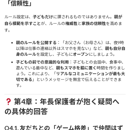
「信頼性」
ルール設定は、
子どもだけ
に課されるものではありません。
親が
自ら模範を示すこと
が、ルールの
権威性
と
家族の信頼性
を高めま
す。
親のルールを公開する
：「お父さん（お母さん）は、夜9時
以降は仕事の連絡以外はスマホを見ない」など、
親も自分自
身のルール
を設定し、子どもに
オープン
にしましょう。
子どもの前での意識的な利用
：子どもとの会話中、食事中、
遊んでいる最中など、
親もスマホを脇に置く
時間を作りまし
ょう。これにより、「
リアルなコミュニケーションが最も大
切である
」というメッセージを無言で伝えることができま
す。
第4章：年長保護者が抱く疑問へ
の具体的回答
Q4.1. 友だちとの「ゲーム格差」で仲間はず