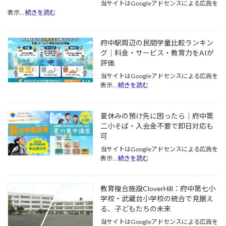
お
当サイトはGoogleアドセンスによる広告を
済
:
表示…
続きを読む
み
夏
で
休
す
み
府中駅周辺の民間学童比較ランキン
か？
の
グ｜料金・サービス・教育力をAIが
慌
子
評価
て
ど
な
も
当サイトはGoogleアドセンスによる広告を
い
た
:
表示…
続きを読む
た
ち
府
め
を
中
の
応
駅
夏休みの預け先に困ったら｜府中第
「2
援！
周
二小そば・入会金不要で即日対応も
学
府
辺
可
期
中
の
ス
市
民
当サイトはGoogleアドセンスによる広告を
タ
の
間
:
表示…
続きを読む
ー
Clover
学
夏
Hill
ト
童
休
で
前
比
み
教育複合施設CloverHill：府中第七小
実
チ
較
の
学校・武蔵台小学校の統合で見据え
施
ェ
ラ
預
さ
る、子どもたちの未来
ッ
ン
け
れ
ク
キ
先
当サイトはGoogleアドセンスによる広告を
る