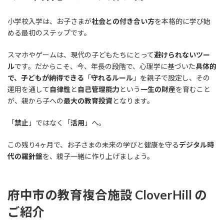
小学校入学は、お子さまが
社会との付き合い方
を本格的に学び始
める最初のステップです。
スマホやゲームは、現代の子どもたちにとって
避けられないツー
ル
です。だからこそ、今、年長の段階で、心理学に基づいた
具体的
で、子どもが納得できる
「
守れるルール
」を親子で設定し、その
運用を通して
自律性
と
自己管理能力
という
一生の財産
を育むこと
が、親から子への
最大の教育投資
となります。
「
禁止
」ではなく「
活用
」へ。
この残り4ヶ月で、お子さまの未来の学びと健康を守る
デジタル時
代の羅針盤
を、親子一緒に作り上げましょう。
府中市の教育複合施設 CloverHill の
ご紹介