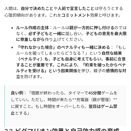
人間は、
自分で決めたこと
や
人前で宣言したこと
は守ろうとする
心理的傾向があります。これを
コミットメント
効果と呼びます。
ルール作成の主体
：ルールは
親が一方的に押し付ける
のでは
なく、
必ず子どもと一緒に
話し合い、
子どもの意見を最大限
に尊重しながら
作り上げてください。
「守れなかった場合」のペナルティも一緒に決める
：「もし
ルールを破ってしまったらどうなる？」という
自然な結果
（ペナルティ）も、子ども自身に考えてもらい、事前に合意
することが重要です。これにより、「約束を破ったからペナ
ルティを受ける」という因果関係
を学び、親子の
感情的な対
立
を防げます。
良い例
：「宿題が終わったら、タイマーで
45分間
ゲームを
していい。ただし、時間が来たら**充電器（親が管理）**
に戻すこと。もし時間をオーバーしたら、
翌日はゲーム禁
止
とする」
2.2. ピグマリオン効果と自己効力感の育成