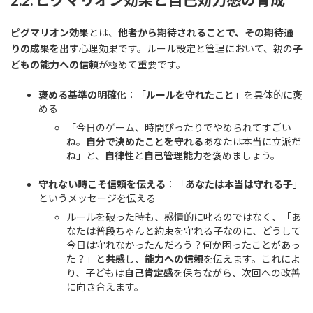
ピグマリオン効果
とは、
他者から期待されることで、その期待通
りの成果を出す
心理効果です。ルール設定と管理において、親の
子
どもの能力への信頼
が極めて重要です。
褒める基準の明確化
：「
ルールを守れたこと
」を具体的に褒
める
「今日のゲーム、時間ぴったりでやめられてすごい
ね。
自分で決めたことを守れる
あなたは本当に立派だ
ね」と、
自律性
と
自己管理能力
を褒めましょう。
守れない時こそ信頼を伝える
：「
あなたは本当は守れる子
」
というメッセージを伝える
ルールを破った時も、感情的に叱るのではなく、「あ
なたは普段ちゃんと約束を守れる子なのに、どうして
今日は守れなかったんだろう？何か困ったことがあっ
た？」と
共感
し、
能力への信頼
を伝えます。これによ
り、子どもは
自己肯定感
を保ちながら、次回への改善
に向き合えます。