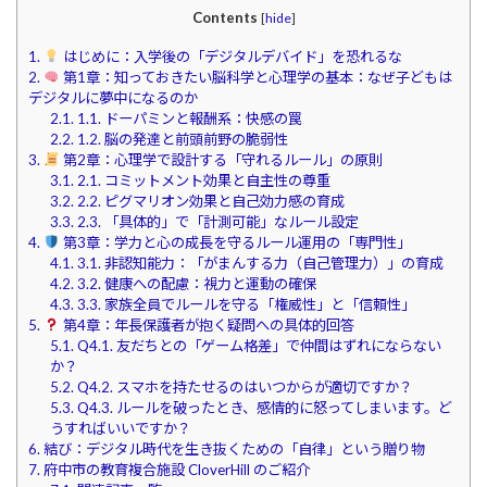
Contents
[
hide
]
1.
はじめに：入学後の「デジタルデバイド」を恐れるな
2.
第1章：知っておきたい脳科学と心理学の基本：なぜ子どもは
デジタルに夢中になるのか
2.1.
1.1. ドーパミンと報酬系：快感の罠
2.2.
1.2. 脳の発達と前頭前野の脆弱性
3.
第2章：心理学で設計する「守れるルール」の原則
3.1.
2.1. コミットメント効果と自主性の尊重
3.2.
2.2. ピグマリオン効果と自己効力感の育成
3.3.
2.3. 「具体的」で「計測可能」なルール設定
4.
第3章：学力と心の成長を守るルール運用の「専門性」
4.1.
3.1. 非認知能力：「がまんする力（自己管理力）」の育成
4.2.
3.2. 健康への配慮：視力と運動の確保
4.3.
3.3. 家族全員でルールを守る「権威性」と「信頼性」
5.
第4章：年長保護者が抱く疑問への具体的回答
5.1.
Q4.1. 友だちとの「ゲーム格差」で仲間はずれにならない
か？
5.2.
Q4.2. スマホを持たせるのはいつからが適切ですか？
5.3.
Q4.3. ルールを破ったとき、感情的に怒ってしまいます。ど
うすればいいですか？
6.
結び：デジタル時代を生き抜くための「自律」という贈り物
7.
府中市の教育複合施設 CloverHill のご紹介