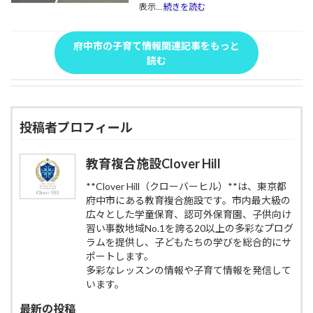
リ
ン
に
:
表示…
続きを読む
ロ
ス
グ
困
教
ー
ト」|
｜
っ
育
ソ
府
料
た
複
府中市の子育て情報関連記事をもっと
ン
中
金・
ら
合
読む
お
市
サ
｜
施
に
の
ー
府
設
ぎ
教
ビ
中
CloverHill：
り
育
ス・
第
府
無
複
教
二
中
投稿者プロフィール
料
合
育
小
第
配
施
力
そ
七
布
設
を
ば・
小
教育複合施設Clover Hill
企
CloverHill
AI
入
学
画
が
会
校・
**Clover Hill（クローバーヒル）**は、東京都
の
評
金
武
府中市にある教育複合施設です。市内最大級の
魅
価
不
蔵
力
広々とした学童保育、認可外保育園、子供向け
要
台
と
習い事数地域No.1を誇る20以上の多彩なプログ
で
小
詳
ラムを提供し、子どもたちの学びを総合的にサ
即
学
細
日
校
ポートします。
を
対
の
多彩なレッスンの情報や子育て情報を発信して
徹
応
統
います。
底
も
合
解
可
で
最新の投稿