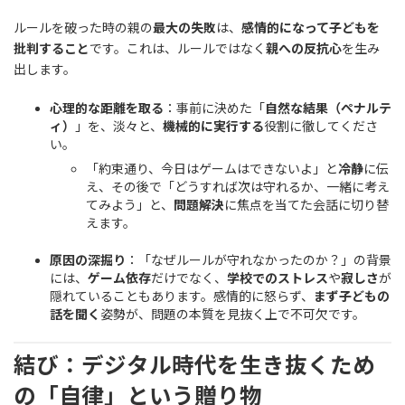
ルールを破った時の親の
最大の失敗
は、
感情的になって子どもを
批判すること
です。これは、ルールではなく
親への反抗心
を生み
出します。
心理的な距離を取る
：事前に決めた「
自然な結果（ペナルテ
ィ）
」を、淡々と、
機械的に実行する
役割に徹してくださ
い。
「約束通り、今日はゲームはできないよ」と
冷静
に伝
え、その後で「どうすれば次は守れるか、一緒に考え
てみよう」と、
問題解決
に焦点を当てた会話に切り替
えます。
原因の深掘り
：「なぜルールが守れなかったのか？」の背景
には、
ゲーム依存
だけでなく、
学校でのストレス
や
寂しさ
が
隠れていることもあります。感情的に怒らず、
まず子どもの
話を聞く
姿勢が、問題の本質を見抜く上で不可欠です。
結び：デジタル時代を生き抜くため
の「自律」という贈り物