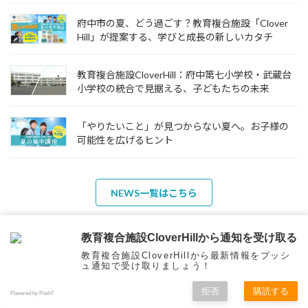
府中市の夏、どう過ごす？教育複合施設「Clover
Hill」が提案する、学びと成長の新しいカタチ
教育複合施設CloverHill：府中第七小学校・武蔵台
小学校の統合で見据える、子どもたちの未来
「やりたいこと」が見つからない夏へ。お子様の
可能性を広げるヒント
NEWS一覧はこちら
教育複合施設CloverHillから通知を受け取る
教育複合施設CloverHillから最新情報をプッシ
ュ通知で受け取りましょう！
拒否
購読する
Powered by Push7