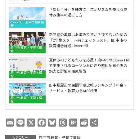
説
見
据
「あと半分」を味方に！生活リズムを整える夏
え
休み後半の過ごし方
る、
Clover Hill府中の最新情
子
報
ど
新学期の準備はお済みですか？慌てないための
も
「2学期スタート前チェックリスト」|府中市の
た
教育複合施設CloverHill
ち
府中市 教育・子育て情
報
の
未
夏休みの子どもたちを応援！府中市のClover Hill
来
で実施されるローソンおにぎり無料配布企画の
魅力と詳細を徹底解説
府中市 教育・子育て情
報
府中駅周辺の民間学童比較ランキング｜料金・
サービス・教育力をAIが評価
府中市 教育・子育て情
報
E
L
X
F
B
T
H
R
共
m
i
a
l
h
a
e
有
府中市 教育・子育て情報
カテゴリー
a
n
c
u
r
t
d