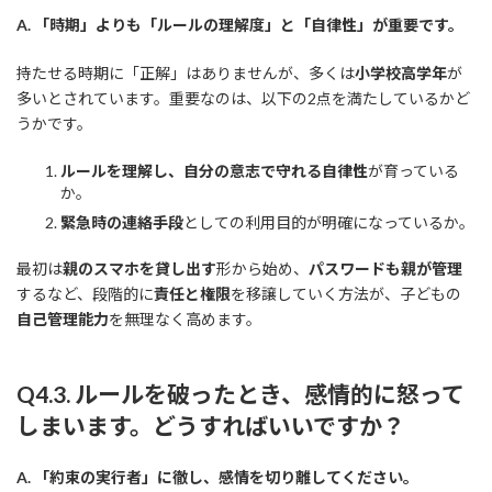
A. 「時期」よりも「ルールの理解度」と「自律性」が重要です。
持たせる時期に「正解」はありませんが、多くは
小学校高学年
が
多いとされています。重要なのは、以下の2点を満たしているかど
うかです。
ルールを理解し、自分の意志で守れる自律性
が育っている
か。
緊急時の連絡手段
としての利用目的が明確になっているか。
最初は
親のスマホを貸し出す
形から始め、
パスワードも親が管理
するなど、段階的に
責任と権限
を移譲していく方法が、子どもの
自己管理能力
を無理なく高めます。
Q4.3. ルールを破ったとき、感情的に怒って
しまいます。どうすればいいですか？
A. 「約束の実行者」に徹し、感情を切り離してください。