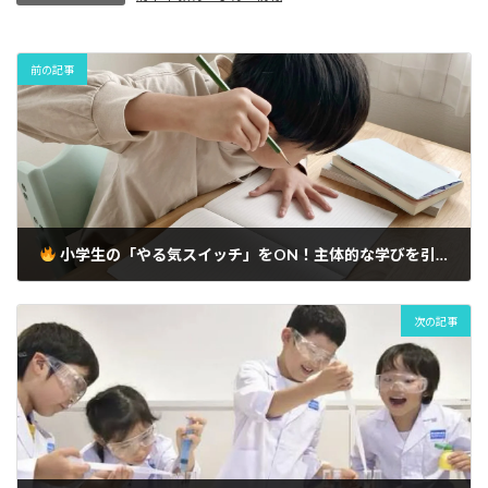
i
e
e
e
e
e
d
l
b
s
a
n
i
前の記事
o
k
d
a
t
o
y
s
k
小学生の「やる気スイッチ」をON！主体的な学びを引き出す心理学テクニック：未来の学びを支える保護者の羅針盤｜府中市の教育複合施設CloverHill
次の記事