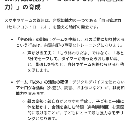
力）」の育成
スマホやゲームの管理は、
非認知能力
の一つである「
自己管理力
（セルフコントロール）」を鍛える絶好の機会です。
「やめ時」の訓練
：ゲームを
中断
し、
別の活動に切り替える
という行為は、前頭前野の重要なトレーニングになります。
声かけの工夫
：「もう終わりだよ」ではなく、「
あと
5分でセーブして、タイマーが鳴ったらおしまいね
」
と、
見通し
を持たせ、
自分でゲームを終わらせる
行動
を促します。
ゲーム「以外」の活動の確保
：デジタルデバイスを使わない
アナログな活動
（外遊び、読書、お手伝いなど）が、
非認知
能力
を育みます。
親の姿勢
：親自身がスマホを手放し、子どもと
一緒に
体を動かす
、
会話を楽しむ
時間（
非利用時間
）を意図
的に設けることが、子どもにとって最も強力な
モデリ
ング
となります。