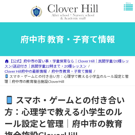
コ
ナ
ン
ビ
テ
ゲ
ン
ー
ツ
シ
へ
ョ
府中市 教育・子育て情報
ス
ン
キ
に
ッ
移
プ
動
【公式】府中市の習い事・学童保育なら｜Clover Hill｜民間学童/20種レッ
スン/送迎付き｜民間学童22時まで・20種レッスン
Clover Hill府中の最新情報
府中市 教育・子育て情報
スマホ・ゲームとの付き合い方：心理学で教える小学生のルール設定と管
理｜府中市の教育複合施設CloverHill
スマホ・ゲームとの付き合い
方：心理学で教える小学生のル
ール設定と管理｜府中市の教育