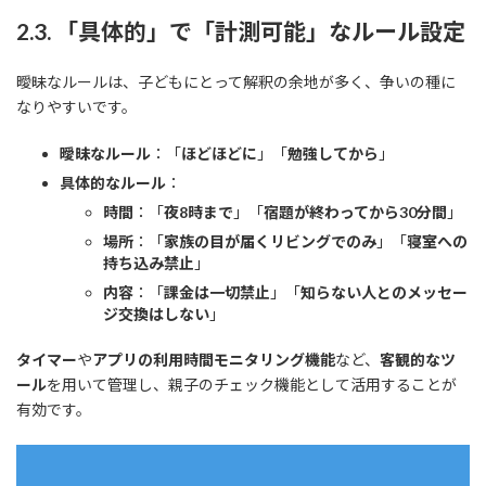
2.3. 「具体的」で「計測可能」なルール設定
曖昧なルールは、子どもにとって解釈の余地が多く、争いの種に
なりやすいです。
曖昧なルール
：「
ほどほどに
」「
勉強してから
」
具体的なルール
：
時間
：「
夜8時まで
」「
宿題が終わってから30分間
」
場所
：「
家族の目が届くリビングでのみ
」「
寝室への
持ち込み禁止
」
内容
：「
課金は一切禁止
」「
知らない人とのメッセー
ジ交換はしない
」
タイマー
や
アプリの利用時間モニタリング機能
など、
客観的なツ
ール
を用いて管理し、親子のチェック機能として活用することが
有効です。