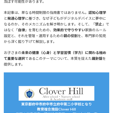
及ぼす可能性があります。
本記事は、単なる時間制限の指南書ではありません。
認知心理学
と
発達心理学
に基づき、なぜ子どもがデジタルデバイスに夢中に
なるのか、そのメカニズムを解き明かします。そして、「
禁止
」で
はなく「
自律
」を育むための、
効果的で守りやすい
家族のルール
設定と、それを管理・運用するための
親の役割
を、専門家の知見
から深く掘り下げて解説します。
お子さまの
未来の健康（心身）と学習習慣（学力）に関わる極め
て重要な選択
であるこのテーマについて、本質を捉えた
羅針盤
を
提供します。
東京都府中市府中市立府中第二小学校となり
教育複合施設Clover Hill