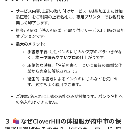
サービス内容:
上記の取り付けサービス（縫製加工または加
熱圧着）をご利用の上衣名札に、
専用プリンターでお名前を
美しく印字
します。
料金:
￥500（税込￥550）※取り付けサービス利用時の追加
オプションです。
最大のメリット:
手書き不要:
油性ペンのにじみや文字のバラつきがな
く、
均一で読みやすいプロの仕上がり
です。
圧倒的な時短:
「名前を書く」という最後の面倒な作
業から完全に解放されます。
衛生的:
手書きによるインクのにじみなどを気にせ
ず、気持ちよく着用できます。
ご注意:
名入れは上衣の名札のみが対象です。パンツ名札へ
の名入れはできません。
３.
なぜCloverHillの体操服が府中市の保