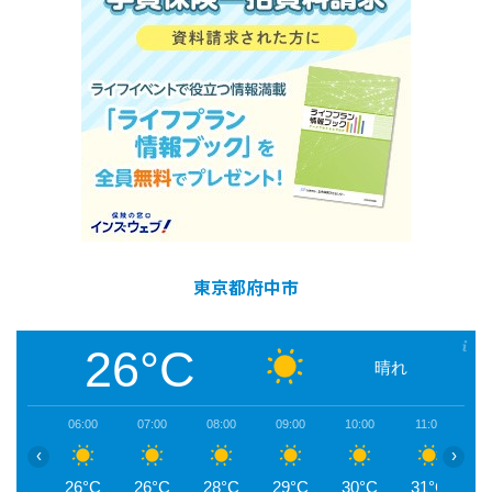
東京都府中市
26°C
晴れ
06:00
07:00
08:00
09:00
10:00
11:00
1
‹
›
26°C
26°C
28°C
29°C
30°C
31°C
3