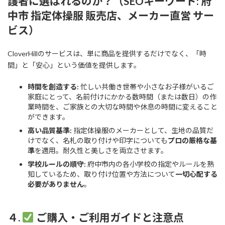
護者に選ばれるのか？（SEOキーワード: 府
中市 指定体操服 販売店、メーカー直営 サー
ビス）
CloverHillのサービスは、単に商品を提供するだけでなく、「時
間」と「安心」という価値を提供します。
時間を創造する:
忙しい共働き世帯や小さなお子様がいるご
家庭にとって、名前付けにかかる数時間（または数日）の作
業時間を、ご家族との大切な時間や休息の時間に変えること
ができます。
高い品質基準:
指定体操服のメーカーとして、生地の品質だ
けでなく、名札の取り付けや印字についても
プロの厳格な基
準
を適用。耐久性と美しさを両立させます。
学校ルールの順守:
府中市内の各小学校の指定やルールを熟
知しているため、取り付け位置や方法について
一切心配する
必要がありません
。
４.
ご購入・ご利用ガイドと注意点