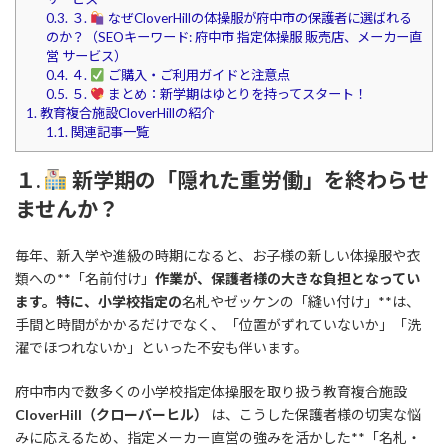
0.3.
３.
なぜCloverHillの体操服が府中市の保護者に選ばれる
のか？（SEOキーワード: 府中市 指定体操服 販売店、メーカー直
営 サービス）
0.4.
４.
ご購入・ご利用ガイドと注意点
0.5.
５.
まとめ：新学期はゆとりを持ってスタート！
1.
教育複合施設CloverHillの紹介
1.1.
関連記事一覧
１.
新学期の「隠れた重労働」を終わらせ
ませんか？
毎年、新入学や進級の時期になると、お子様の新しい体操服や衣
類への**「名前付け」
作業が、保護者様の大きな負担となってい
ます。特に、小学校指定の
名札やゼッケンの「縫い付け」**は、
手間と時間がかかるだけでなく、「位置がずれていないか」「洗
濯でほつれないか」といった不安も伴います。
府中市内で数多くの小学校指定体操服を取り扱う教育複合施設
CloverHill（クローバーヒル）
は、こうした保護者様の切実な悩
みに応えるため、指定メーカー直営の強みを活かした**「名札・