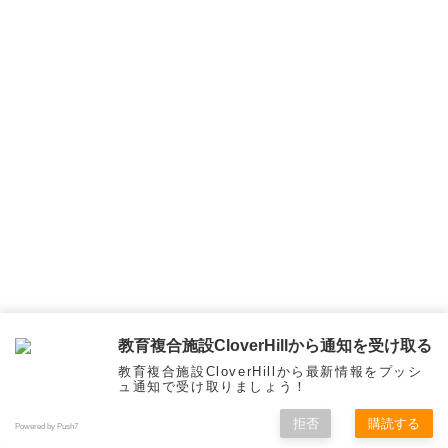
教育複合施設CloverHillから通知を受け取る
教育複合施設CloverHillから最新情報をプッシ
ュ通知で受け取りましょう！
拒否
購読する
Powered by Push7