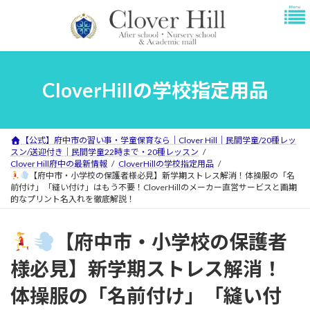
コ
ナ
ン
ビ
テ
ゲ
ン
ー
ツ
シ
へ
ョ
CloverHillの学校指定用品
ス
ン
キ
に
ッ
移
プ
動
【公式】府中市の習い事・学童保育なら｜Clover Hill｜民間学童/20種レッ
スン/送迎付き｜民間学童22時まで・20種レッスン
Clover Hill府中の最新情報
CloverHillの学校指定用品
【府中市・小学校の保護者様必見】新学期ストレス解消！体操服の「名
前付け」「縫い付け」はもう不要！CloverHillのメーカー直営サービスと画期
的なプリント名入れを徹底解説！
【府中市・小学校の保護者
様必見】新学期ストレス解消！
体操服の「名前付け」「縫い付