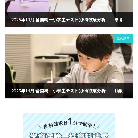
2025年11月 全国統一小学生テスト(小3)徹底分析：「思考力の壁」を超える力とは｜府中市の教育複合施設CloverHill
次の記事
2025年11月 全国統一小学生テスト(小4)徹底分析：「抽象的思考力」への大転換期｜府中市の教育複合施設CloverHill