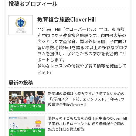
新
投稿者プロフィール
泳
文
情
帽
が
報
の
集
教育複合施設Clover Hill
色・
中
持
し
**Clover Hill（クローバーヒル）**は、東京都
ち
た？
府中市にある教育複合施設です。市内最大級の
物・
進
広々とした学童保育、認可外保育園、子供向け
注
級
習い事数地域No.1を誇る20以上の多彩なプログ
意
時
点
ラムを提供し、子どもたちの学びを総合的にサ
の
を
体
ポートします。
完
操
多彩なレッスンの情報や子育て情報を発信して
全
着
います。
ま
買
と
い
最新の投稿
め
替
え、
新学期の準備はお済みですか？慌てないための
プ
「2学期スタート前チェックリスト」|府中市の
ロ
教育複合施設CloverHill
府中市 教育・子育て情
の
報
『名
夏休みの子どもたちを応援！府中市のClover Hill
入
で実施されるローソンおにぎり無料配布企画の
れ』
魅力と詳細を徹底解説
で
府中市 教育・子育て情
報
新