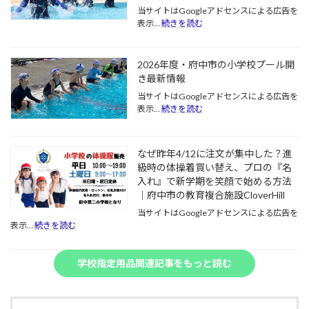
に
き！
当サイトはGoogleアドセンスによる広告を
水
1
:
表示…
続きを読む
し
年
【2026
ぶ
生
年
き！
か
度
5
2026年度・府中市の小学校プール開
ら
版】
月
6
き最新情報
府
に
年
中
当サイトはGoogleアドセンスによる広告を
プ
生
:
第
表示…
続きを読む
ー
ま
2026
二
ル
で
年
小
が
の
度・
学
始
活
なぜ昨年4/12に注文が集中した？進
府
校
ま
動
中
級時の体操着買い替え、プロの『名
の
る
内
市
入れ』で新学期を笑顔で始める方法
水
学
容
の
泳
｜府中市の教育複合施設CloverHill
校
と
小
学
の
ね
当サイトはGoogleアドセンスによる広告を
学
習
:
急
ら
表示…
続きを読む
校
準
な
増
い
プ
備
ぜ
と
ま
ー
ガ
昨
そ
と
学校指定用品関連記事をもっと読む
ル
イ
年
の
め
開
ド
4/12
背
き
｜
に
景
最
水
注