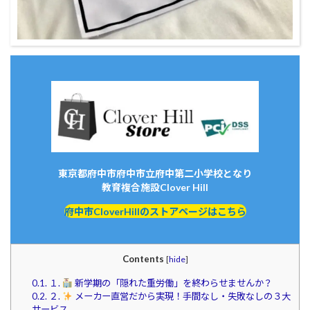
東京都府中市府中市立府中第二小学校となり
教育複合施設Clover Hill
府中市CloverHillのストアページはこちら
Contents
[
hide
]
0.1.
１.
新学期の「隠れた重労働」を終わらせませんか？
0.2.
２.
メーカー直営だから実現！手間なし・失敗なしの３大
サービス