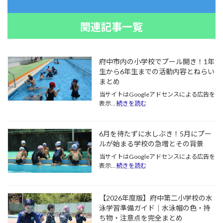
関連記事一覧
府中市内の小学校でプール開き！1年
生から6年生までの活動内容とねらい
まとめ
当サイトはGoogleアドセンスによる広告を
:
表示…
続きを読む
府
中
市
6月を待たずに水しぶき！5月にプー
内
ルが始まる学校の急増とその背景
の
小
当サイトはGoogleアドセンスによる広告を
:
学
表示…
続きを読む
6
校
月
で
を
プ
【2026年度版】府中第二小学校の水
待
ー
た
泳学習準備ガイド｜水泳帽の色・持
ル
ず
ち物・注意点を完全まとめ
開