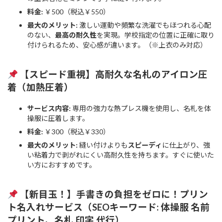
料金:
￥500（税込￥550）
最大のメリット:
激しい運動や頻繁な洗濯でもほつれる心配
のない、
最高の耐久性
を実現。学校指定の位置に正確に取り
付けられるため、安心感が違います。（※上衣のみ対応）
【スピード重視】高耐久な名札のアイロン圧
着（加熱圧着）
サービス内容:
専用の強力な熱プレス機を使用し、名札を体
操服に圧着します。
料金:
￥300（税込￥330）
最大のメリット:
縫い付けよりも
スピーディ
に仕上がり、強
い粘着力で剥がれにくい高耐久性を持ちます。すぐに使いた
い方におすすめです。
【新目玉！】手書きの負担をゼロに！プリン
ト名入れサービス（SEOキーワード: 体操服 名前
プリント、名札 印字 代行）