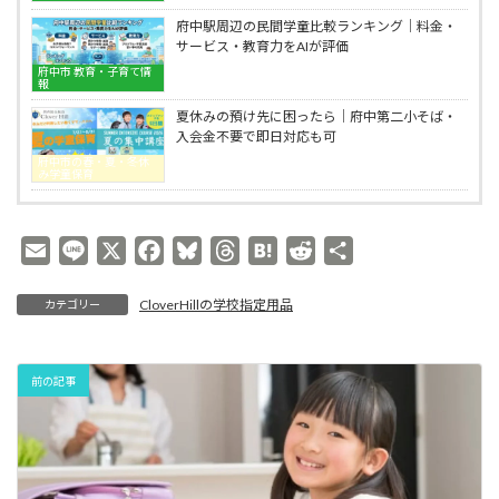
学
府中駅周辺の民間学童比較ランキング｜料金・
期
サービス・教育力をAIが評価
を
府中市 教育・子育て情
笑
報
顔
夏休みの預け先に困ったら｜府中第二小そば・
で
入会金不要で即日対応も可
始
め
府中市の春・夏・冬休
み学童保育
る
方
法
｜
E
L
X
F
B
T
H
R
共
府
m
i
a
l
h
a
e
有
中
市
CloverHillの学校指定用品
カテゴリー
a
n
c
u
r
t
d
の
i
e
e
e
e
e
d
教
育
l
b
s
a
n
i
複
前の記事
o
k
d
a
t
合
施
o
y
s
設
k
CloverHill