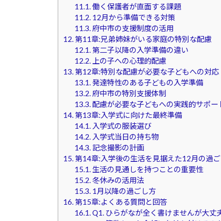
11.1.
働く保護者が直面する課題
11.2.
12月から準備できる対策
11.3.
府中市の支援制度の活用
12.
第11章:兄弟姉妹がいる家庭の特別な配慮
12.1.
第二子以降の入学準備の違い
12.2.
上の子への心理的配慮
13.
第12章:特別な配慮が必要な子どもへの対応
13.1.
発達特性のある子どもの入学準備
13.2.
府中市の特別支援体制
13.3.
配慮が必要な子どもへの実践的サポー
14.
第13章:入学式に向けた最終準備
14.1.
入学式の服装選び
14.2.
入学式当日の持ち物
14.3.
記念撮影の計画
15.
第14章:入学後の生活を見据えた12月の過
15.1.
生活の見通しを持つことの重要性
15.2.
冬休みの活用法
15.3.
1月以降の過ごし方
16.
第15章:よくある質問と回答
16.1.
Q1. ひらがなが全く書けませんが大丈