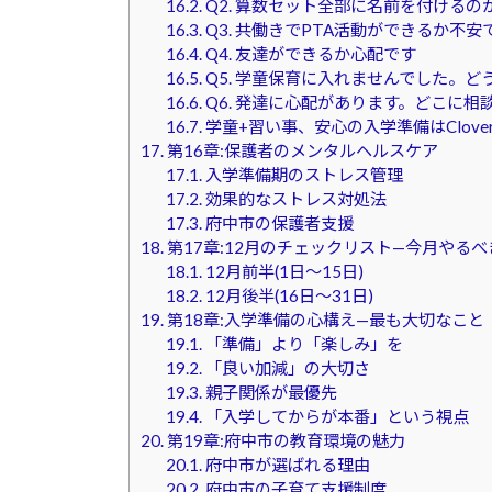
16.2.
Q2. 算数セット全部に名前を付けるの
16.3.
Q3. 共働きでPTA活動ができるか不安
16.4.
Q4. 友達ができるか心配です
16.5.
Q5. 学童保育に入れませんでした。ど
16.6.
Q6. 発達に心配があります。どこに相
16.7.
学童+習い事、安心の入学準備はClove
17.
第16章:保護者のメンタルヘルスケア
17.1.
入学準備期のストレス管理
17.2.
効果的なストレス対処法
17.3.
府中市の保護者支援
18.
第17章:12月のチェックリスト—今月やる
18.1.
12月前半(1日〜15日)
18.2.
12月後半(16日〜31日)
19.
第18章:入学準備の心構え—最も大切なこと
19.1.
「準備」より「楽しみ」を
19.2.
「良い加減」の大切さ
19.3.
親子関係が最優先
19.4.
「入学してからが本番」という視点
20.
第19章:府中市の教育環境の魅力
20.1.
府中市が選ばれる理由
20.2.
府中市の子育て支援制度