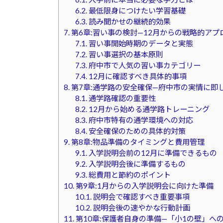
6.2.
最低限身につけたい学習基礎
6.3.
読み聞かせの継続的効果
7.
第6章:習い事の検討—12月からの戦略的アプ
7.1.
習い事開始時期のデータと実態
7.2.
習い事選択の基本原則
7.3.
府中市で人気の習い事カテゴリー
7.4.
12月に確認すべき具体的事項
8.
第7章:通学路の安全確保—府中市の実情に即
8.1.
通学路確認の重要性
8.2.
12月から始める通学路トレーニング
8.3.
府中市特有の通学環境への対応
8.4.
安全確保のための具体的対策
9.
第8章:物品準備のタイミングと費用管理
9.1.
入学説明会前の12月に準備できるもの
9.2.
入学説明会後に準備するもの
9.3.
総費用と節約のポイント
10.
第9章:1月からの入学説明会に向けた準備
10.1.
説明会で確認すべき重要事項
10.2.
説明会後の速やかな行動計画
11.
第10章:保護者自身の準備—「小1の壁」へ