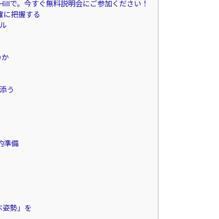
 Hillで。今すぐ無料説明会にご参加ください！
確に把握する
ル
のか
り添う
的準備
ぶ姿勢」を