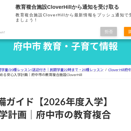
教育複合施設CloverHillから通知を受け取る
ホーム
Clover Hillとは
教育複合施設CloverHillから最新情報をプッシュ通知
HOME
OVERVIEW
F
ましょう！
拒否
ush7
府中市 教育・子育て情報
民間学童/20種レッスン/送迎付き｜民間学童22時まで・20種レッスン
Clover Hi
る安心入学計画｜府中市の教育複合施設CloverHill
ガイド【2026年度入学】
入学計画｜府中市の教育複合