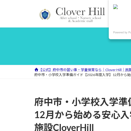
コ
ナ
ン
ビ
テ
ゲ
ン
ー
ツ
シ
Powered by P
へ
ョ
ス
ン
キ
に
ッ
移
プ
動
【公式】府中市の習い事・学童保育なら｜Clover Hill｜
府中市・小学校入学準備ガイド【2026年度入学】12月から始め
府中市・小学校入学準備
12月から始める安心
施設CloverHill