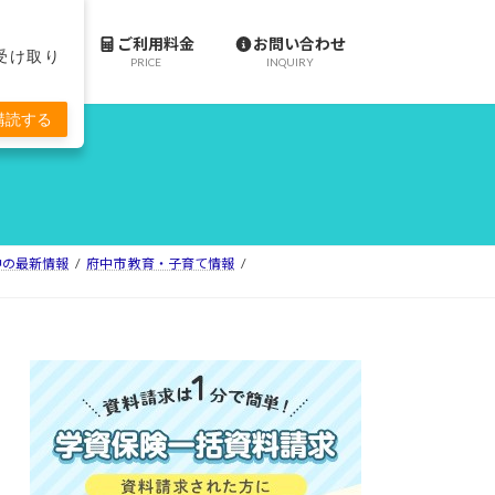
施設案内
ご利用料金
お問い合わせ
で受け取り
ACILITY
PRICE
INQUIRY
購読する
ll府中の最新情報
府中市 教育・子育て情報