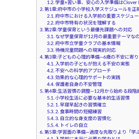
1.2.
学童+習い事、安心の入学準備はClover
2.
第1章:府中市の小学校入学スケジュールを正
2.1.
府中市における入学前の重要スケジュー
2.2.
府中市特有の状況を理解する
3.
第2章:学童保育という最優先課題への対応
3.1.
なぜ学童保育が12月の最重要テーマな
3.2.
府中市立学童クラブの基本情報
3.3.
待機児童問題への現実的対応
4.
第3章:子どもの心理的準備—6歳の不安に寄
4.1.
入学前の子どもが抱える不安の実態
4.2.
不安への科学的アプローチ
4.3.
効果的な心理的サポートの実践
4.4.
保護者自身の不安管理
5.
第4章:生活習慣の調整—12月から始める段階
5.1.
小学校生活に必要な基本的生活習慣
5.2.
1. 早寝早起きの習慣確立
5.3.
2. 食事時間の短縮練習
5.4.
3. 自立的な身支度の習慣化
5.5.
4. トイレの自立
6.
第5章:学習面の準備—過度な先取りより「学
6.1.
入学前に本当に必要な学力とは