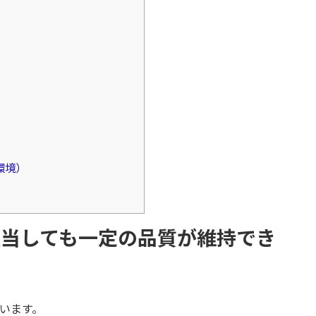
）
環境）
が担当しても一定の品質が維持でき
ています。