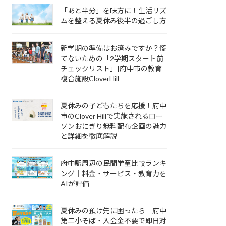
「あと半分」を味方に！生活リズ
ムを整える夏休み後半の過ごし方
新学期の準備はお済みですか？慌
てないための「2学期スタート前
チェックリスト」|府中市の教育
複合施設CloverHill
夏休みの子どもたちを応援！府中
市のClover Hillで実施されるロー
ソンおにぎり無料配布企画の魅力
と詳細を徹底解説
府中駅周辺の民間学童比較ランキ
ング｜料金・サービス・教育力を
AIが評価
夏休みの預け先に困ったら｜府中
第二小そば・入会金不要で即日対