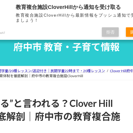
教育複合施設CloverHillから通知を受け取る
ホーム
Clover Hillとは
教育複合施設CloverHillから最新情報をプッシュ通知
HOME
OVERVIEW
F
ましょう！
拒否
ush7
府中市 教育・子育て情報
民間学童/20種レッスン/送迎付き｜民間学童22時まで・20種レッスン
Clover Hi
保育体制を徹底解剖｜府中市の教育複合施設CloverHill
と言われる？Clover Hill
底解剖｜府中市の教育複合施