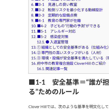
6.
■3-1 見通しの良い教室
7.
■3-2 転倒リスクを最小化する動線設計
8.
■3-3 定期的な設備点検
9.
■4-1 教育の専門家が在籍
10.
■4-2 子どもの“行動の予測”ができる
11.
■5-1 アレルギー対応
12.
■5-2 感染症対策
12.1.
● 入退室管理
13.
① 組織としての安全基準がある（仕組み化
14.
② 専門性の高いスタッフがいる（人材）
15.
③ 環境・設備が安全基準を満たしている（
16.
府中市の教育複合施設 CloverHill のご紹介
16.1.
関連記事一覧
■1-1 安全基準＝“誰
る”ためのルール
Clover Hillでは、次のような基準を明文化し