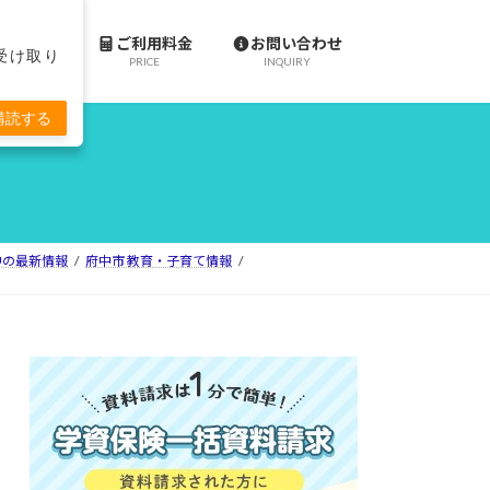
施設案内
ご利用料金
お問い合わせ
で受け取り
ACILITY
PRICE
INQUIRY
購読する
ll府中の最新情報
府中市 教育・子育て情報