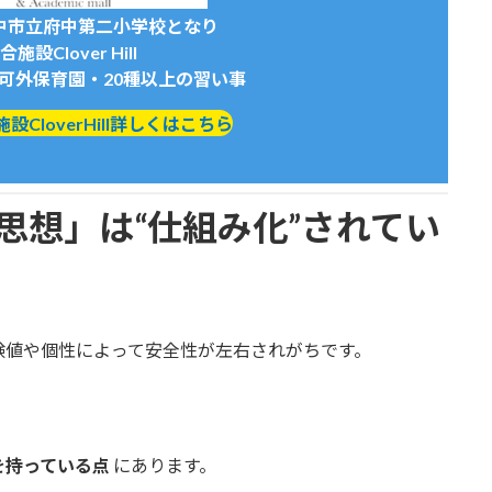
中市立府中第二小学校となり
施設Clover Hill
可外保育園・20種以上の習い事
CloverHill詳しくはこちら
「安全思想」は“仕組み化”されてい
験値や個性によって安全性が左右されがちです。
を持っている点
にあります。