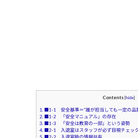
Contents
[
hide
]
1.
■1-1 安全基準＝“誰が担当しても一定の品
2.
■1-2 「安全マニュアル」の存在
3.
■1-3 「安全は教育の一部」という姿勢
4.
■2-1 入退室はスタッフが必ず目視チェッ
5.
■2-2 入退室時の情報共有