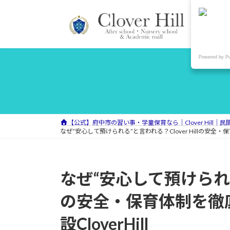
コ
ナ
ン
ビ
テ
ゲ
ン
ー
ツ
シ
Powered by P
へ
ョ
ス
ン
キ
に
ッ
移
プ
動
【公式】府中市の習い事・学童保育なら｜Clover Hill｜
なぜ“安心して預けられる”と言われる？Clover Hillの安全・
なぜ“安心して預けられる”
の安全・保育体制を徹
設CloverHill