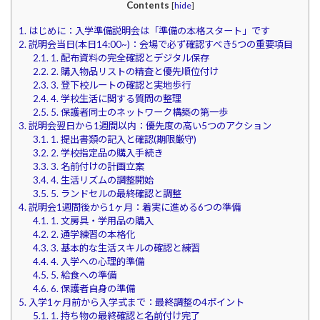
Contents
[
hide
]
1.
はじめに：入学準備説明会は「準備の本格スタート」です
2.
説明会当日(本日14:00~)：会場で必ず確認すべき5つの重要項目
2.1.
1. 配布資料の完全確認とデジタル保存
2.2.
2. 購入物品リストの精査と優先順位付け
2.3.
3. 登下校ルートの確認と実地歩行
2.4.
4. 学校生活に関する質問の整理
2.5.
5. 保護者同士のネットワーク構築の第一歩
3.
説明会翌日から1週間以内：優先度の高い5つのアクション
3.1.
1. 提出書類の記入と確認(期限厳守)
3.2.
2. 学校指定品の購入手続き
3.3.
3. 名前付けの計画立案
3.4.
4. 生活リズムの調整開始
3.5.
5. ランドセルの最終確認と調整
4.
説明会1週間後から1ヶ月：着実に進める6つの準備
4.1.
1. 文房具・学用品の購入
4.2.
2. 通学練習の本格化
4.3.
3. 基本的な生活スキルの確認と練習
4.4.
4. 入学への心理的準備
4.5.
5. 給食への準備
4.6.
6. 保護者自身の準備
5.
入学1ヶ月前から入学式まで：最終調整の4ポイント
5.1.
1. 持ち物の最終確認と名前付け完了