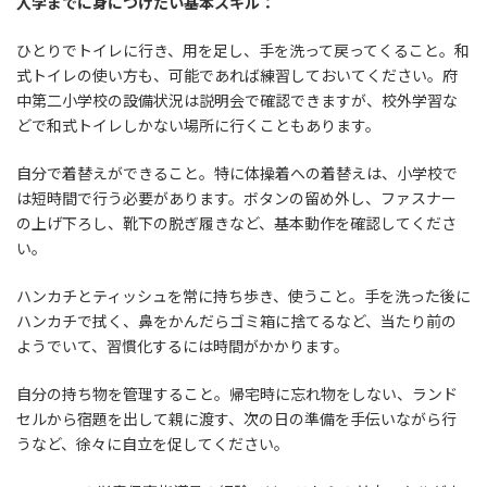
入学までに身につけたい基本スキル：
ひとりでトイレに行き、用を足し、手を洗って戻ってくること。和
式トイレの使い方も、可能であれば練習しておいてください。府
中第二小学校の設備状況は説明会で確認できますが、校外学習な
どで和式トイレしかない場所に行くこともあります。
自分で着替えができること。特に体操着への着替えは、小学校で
は短時間で行う必要があります。ボタンの留め外し、ファスナー
の上げ下ろし、靴下の脱ぎ履きなど、基本動作を確認してくださ
い。
ハンカチとティッシュを常に持ち歩き、使うこと。手を洗った後に
ハンカチで拭く、鼻をかんだらゴミ箱に捨てるなど、当たり前の
ようでいて、習慣化するには時間がかかります。
自分の持ち物を管理すること。帰宅時に忘れ物をしない、ランド
セルから宿題を出して親に渡す、次の日の準備を手伝いながら行
うなど、徐々に自立を促してください。