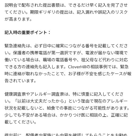
説明会で配布された提出書類は、できるだけ早く記入を完了させ
てください。期限ギリギリの提出は、記入漏れや誤記入のリスク
が高まります。
記入時の重要ポイント：
緊急連絡先は、必ず日中に確実につながる番号を記載してくださ
い。保護者の携帯電話が第一選択ですが、電波が届かない環境で
働いている場合は、職場の電話番号や、祖父母など代わりに対応
できる方の連絡先も記入します。CloverHillの相談事例では、緊急
時に連絡が取れなかったことで、お子様が不安を感じたケースが報
告されています。
健康調査票やアレルギー調査票は、特に慎重に記入してくださ
い。「以前は大丈夫だったから」という理由で現在のアレルギー
状況を記載しないと、給食での事故につながる可能性があります。
少しでも不安がある場合は、かかりつけ医に相談の上、正確に記
載してください。
提出前に、配偶者や家族にも内容を確認してもらうことをお勧め