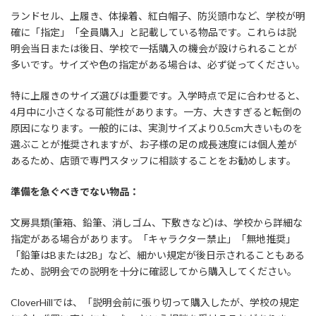
ランドセル、上履き、体操着、紅白帽子、防災頭巾など、学校が明
確に「指定」「全員購入」と記載している物品です。これらは説
明会当日または後日、学校で一括購入の機会が設けられることが
多いです。サイズや色の指定がある場合は、必ず従ってください。
特に上履きのサイズ選びは重要です。入学時点で足に合わせると、
4月中に小さくなる可能性があります。一方、大きすぎると転倒の
原因になります。一般的には、実測サイズより0.5cm大きいものを
選ぶことが推奨されますが、お子様の足の成長速度には個人差が
あるため、店頭で専門スタッフに相談することをお勧めします。
準備を急ぐべきでない物品：
文房具類(筆箱、鉛筆、消しゴム、下敷きなど)は、学校から詳細な
指定がある場合があります。「キャラクター禁止」「無地推奨」
「鉛筆はBまたは2B」など、細かい規定が後日示されることもある
ため、説明会での説明を十分に確認してから購入してください。
CloverHillでは、「説明会前に張り切って購入したが、学校の規定