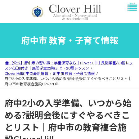
コ
ナ
ン
ビ
テ
ゲ
ン
ー
ツ
シ
へ
ョ
府中市 教育・子育て情報
ス
ン
キ
に
ッ
移
プ
動
【公式】府中市の習い事・学童保育なら｜Clover Hill｜民間学童/20種レッ
スン/送迎付き｜民間学童22時まで・20種レッスン
Clover Hill府中の最新情報
府中市 教育・子育て情報
府中2小の入学準備、いつから始める?説明会後にすぐやるべきことリスト｜
府中市の教育複合施設CloverHill
府中2小の入学準備、いつから始
める?説明会後にすぐやるべきこ
とリスト｜府中市の教育複合施