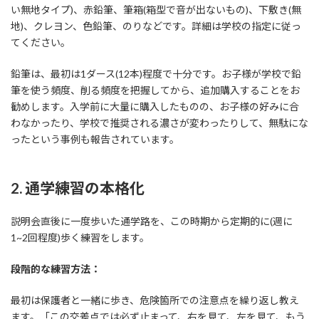
い無地タイプ)、赤鉛筆、筆箱(箱型で音が出ないもの)、下敷き(無
地)、クレヨン、色鉛筆、のりなどです。詳細は学校の指定に従っ
てください。
鉛筆は、最初は1ダース(12本)程度で十分です。お子様が学校で鉛
筆を使う頻度、削る頻度を把握してから、追加購入することをお
勧めします。入学前に大量に購入したものの、お子様の好みに合
わなかったり、学校で推奨される濃さが変わったりして、無駄にな
ったという事例も報告されています。
2. 通学練習の本格化
説明会直後に一度歩いた通学路を、この時期から定期的に(週に
1~2回程度)歩く練習をします。
段階的な練習方法：
最初は保護者と一緒に歩き、危険箇所での注意点を繰り返し教え
ます。「この交差点では必ず止まって、右を見て、左を見て、もう