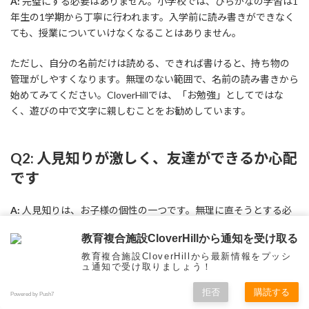
A:
完璧にする必要はありません。小学校では、ひらがなの学習は1
年生の1学期から丁寧に行われます。入学前に読み書きができなく
ても、授業についていけなくなることはありません。
ただし、自分の名前だけは読める、できれば書けると、持ち物の
管理がしやすくなります。無理のない範囲で、名前の読み書きから
始めてみてください。CloverHillでは、「お勉強」としてではな
く、遊びの中で文字に親しむことをお勧めしています。
Q2: 人見知りが激しく、友達ができるか心配
です
A:
人見知りは、お子様の個性の一つです。無理に直そうとする必
要はありません。小学校では、クラス全体で様々な活動をする中
教育複合施設CloverHillから通知を受け取る
で、自然に友達関係が生まれていきます。
教育複合施設CloverHillから最新情報をプッシ
ュ通知で受け取りましょう！
保護者ができることは、お子様の不安に寄り添い、「大丈夫だ
よ」と安心させることです。また、挨拶をする、困っている友達を
拒否
購読する
Powered by Push7
助けるなど、友達作りの第一歩となる行動を、家庭で練習してお