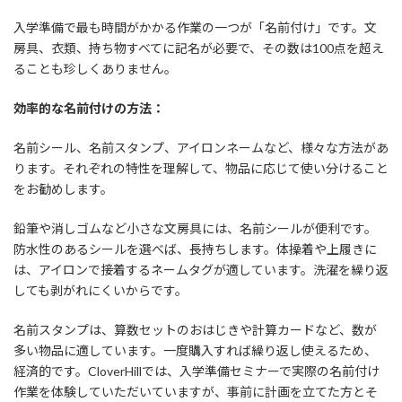
入学準備で最も時間がかかる作業の一つが「名前付け」です。文
房具、衣類、持ち物すべてに記名が必要で、その数は100点を超え
ることも珍しくありません。
効率的な名前付けの方法：
名前シール、名前スタンプ、アイロンネームなど、様々な方法があ
ります。それぞれの特性を理解して、物品に応じて使い分けること
をお勧めします。
鉛筆や消しゴムなど小さな文房具には、名前シールが便利です。
防水性のあるシールを選べば、長持ちします。体操着や上履きに
は、アイロンで接着するネームタグが適しています。洗濯を繰り返
しても剥がれにくいからです。
名前スタンプは、算数セットのおはじきや計算カードなど、数が
多い物品に適しています。一度購入すれば繰り返し使えるため、
経済的です。CloverHillでは、入学準備セミナーで実際の名前付け
作業を体験していただいていますが、事前に計画を立てた方とそ