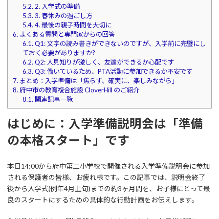
5.2.
2. 入学式の準備
5.3.
3. 春休みの過ごし方
5.4.
4. 最後の親子時間を大切に
6.
よくある質問と専門家からの回答
6.1.
Q1: 文字の読み書きができないのですが、入学前に完璧にし
ておく必要がありますか?
6.2.
Q2: 人見知りが激しく、友達ができるか心配です
6.3.
Q3: 働いているため、PTA活動に参加できるか不安です
7.
まとめ：入学準備は「焦らず、確実に、楽しみながら」
8.
府中市の教育複合施設 CloverHill のご紹介
8.1.
関連記事一覧
はじめに：入学準備説明会は「準備
の本格スタート」です
本日14:00から府中第二小学校で開催される入学準備説明会に参加
される保護者の皆様、お疲れ様です。この記事では、説明会終了
後から入学式(例年4月上旬)までの約3ヶ月間を、お子様にとって最
良のスタートにするための具体的な行動計画をお伝えします。